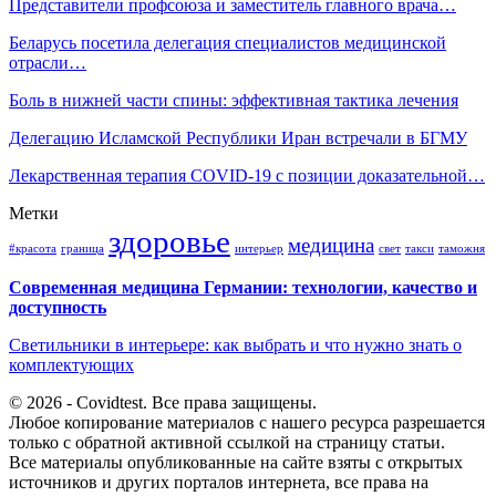
Представители профсоюза и заместитель главного врача…
Беларусь посетила делегация специалистов медицинской
отрасли…
Боль в нижней части спины: эффективная тактика лечения
Делегацию Исламской Республики Иран встречали в БГМУ
Лекарственная терапия COVID-19 с позиции доказательной…
Метки
здоровье
медицина
#красота
граница
интерьер
свет
такси
таможня
Современная медицина Германии: технологии, качество и
доступность
Светильники в интерьере: как выбрать и что нужно знать о
комплектующих
© 2026 - Covidtest. Все права защищены.
Любое копирование материалов с нашего ресурса разрешается
только с обратной активной ссылкой на страницу статьи.
Все материалы опубликованные на сайте взяты с открытых
источников и других порталов интернета, все права на