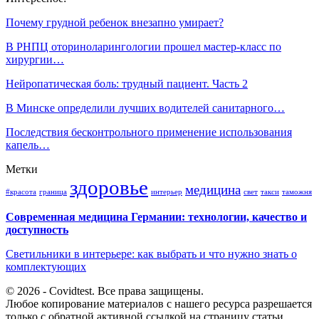
Почему грудной ребенок внезапно умирает?
В РНПЦ оториноларингологии прошел мастер-класс по
хирургии…
Нейропатическая боль: трудный пациент. Часть 2
В Минске определили лучших водителей санитарного…
Последствия бесконтрольного применение использования
капель…
Метки
здоровье
медицина
#красота
граница
интерьер
свет
такси
таможня
Современная медицина Германии: технологии, качество и
доступность
Светильники в интерьере: как выбрать и что нужно знать о
комплектующих
© 2026 - Covidtest. Все права защищены.
Любое копирование материалов с нашего ресурса разрешается
только с обратной активной ссылкой на страницу статьи.