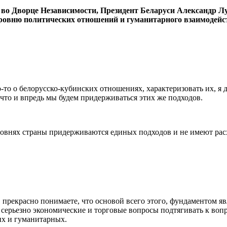
о Дворце Независимости, Президент Беларуси Александр Лу
уровню политических отношений и гуманитарного взаимодейс
о-то о белорусско-кубинских отношениях, характеризовать их, я
что и впредь мы будем придерживаться этих же подходов.
ровнях страны придерживаются единых подходов и не имеют рас
рекрасно понимаете, что основой всего этого, фундаментом явля
 серьезно экономические и торговые вопросы подтягивать к воп
их и гуманитарных.