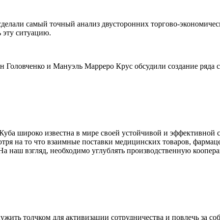
 сделали самый точный анализ двусторонних торгово-экономиче
 эту ситуацию.
ан Головченко и Мануэль Марреро Крус обсудили создание ряда 
Куба широко известна в мире своей устойчивой и эффективной 
тря на то что взаимные поставки медицинских товаров, фармац
а наш взгляд, необходимо углублять производственную коопера
жить толчком для активизации сотрудничества и повлечь за соб