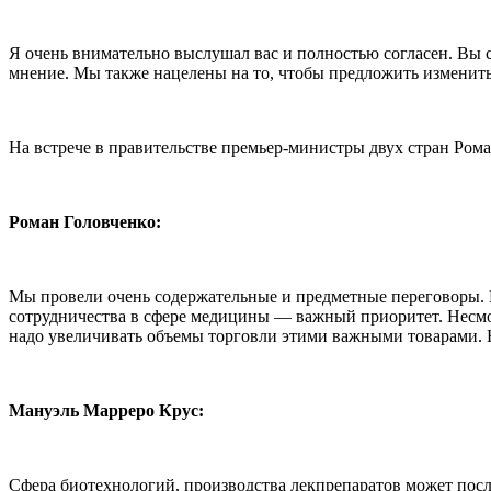
Я очень внимательно выслушал вас и полностью согласен. Вы
мнение. Мы также нацелены на то, чтобы предложить изменить
На встрече в правительстве премьер-министры двух стран Ром
Роман Головченко:
Мы провели очень содержательные и предметные переговоры. 
сотрудничества в сфере медицины — важный приоритет. Несмо
надо увеличивать объемы торговли этими важными товарами. Н
Мануэль Марреро Крус:
Сфера биотехнологий, производства лекпрепаратов может послу