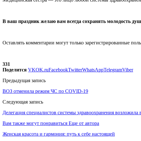
В ваш праздник желаю вам всегда сохранять молодость души
Оставлять комментарии могут только зарегистрированные поль
331
Поделится
VK
OK.ru
Facebook
Twitter
WhatsApp
Telegram
Viber
Предыдущая запись
ВОЗ отменила режим ЧС по COVID-19
Следующая запись
Делегация специалистов системы здравоохранения возложила в
Вам также могут понравиться
Еще от автора
Женская красота и гармония: путь к себе настоящей