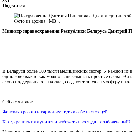
331
Поделится
Фото из архива «МВ».
Министр здравоохранения Республики Беларусь Дмитрий П
В Беларуси более 100 тысяч медицинских сестер. У каждой из ва
одинаково важно как можно чаще слышать простые слова: «Спас
слово поддерживают и коллег, создают теплую атмосферу в кол
Сейчас читают
Женская красота и гармония: путь к себе настоящей
Как укрепить иммунитет и избежать простудных заболеваний?
Медицинская сестра — это лицо любой системы здравоохранен