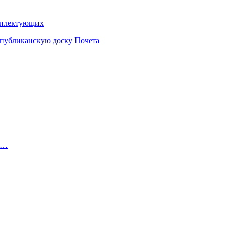
омплектующих
еспубликанскую доску Почета
и…