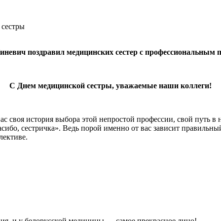
иневич поздравил медицинских сестер с профессиональным 
С Днем медицинской сестры, уважаемые наши коллеги!
с своя история выбора этой непростой профессии, свой путь в не
ибо, сестричка». Ведь порой именно от вас зависит правильный
лективе.
ия, и у белорусской медицины — самое прекрасное лицо!