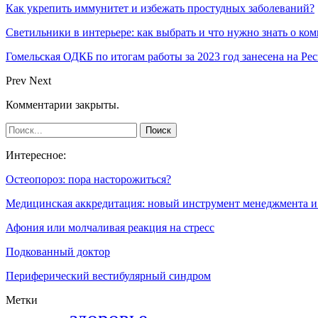
Как укрепить иммунитет и избежать простудных заболеваний?
Светильники в интерьере: как выбрать и что нужно знать о к
Гомельская ОДКБ по итогам работы за 2023 год занесена на Р
Prev
Next
Комментарии закрыты.
Интересное:
Остеопороз: пора насторожиться?
Медицинская аккредитация: новый инструмент менеджмента 
Афония или молчаливая реакция на стресс
Подкованный доктор
Периферический вестибулярный синдром
Метки
здоровье