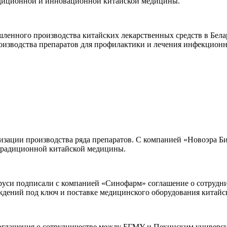
адиционной и инновационной китайской медицины.
шленного производства китайских лекарственных средств в Бел
изводства препаратов для профилактики и лечения инфекционны
зации производства ряда препаратов. С компанией «Новоэра Би
 традиционной китайской медицины.
руси подписали с компанией «Синофарм» соглашение о сотруднич
дений под ключ и поставке медицинского оборудования китайск
 соглашения о сотрудничестве между БГМУ и Пекинским универс