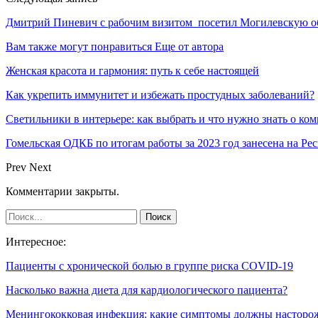
Дмитрий Пиневич с рабочим визитом посетил Могилевскую о
Вам также могут понравиться
Еще от автора
Женская красота и гармония: путь к себе настоящей
Как укрепить иммунитет и избежать простудных заболеваний?
Светильники в интерьере: как выбрать и что нужно знать о к
Гомельская ОДКБ по итогам работы за 2023 год занесена на Р
Prev
Next
Комментарии закрыты.
Интересное:
Пациенты с хронической болью в группе риска COVID-19
Насколько важна диета для кардиологического пациента?
Менингококковая инфекция: какие симптомы должны настор