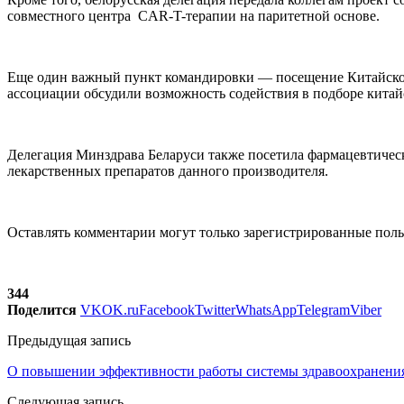
совместного центра CAR-T-терапии на паритетной основе.
Еще один важный пункт командировки — посещение Китайской 
ассоциации обсудили возможность содействия в подборе китай
Делегация Минздрава Беларуси также посетила фармацевтиче
лекарственных препаратов данного производителя.
Оставлять комментарии могут только зарегистрированные поль
344
Поделится
VK
OK.ru
Facebook
Twitter
WhatsApp
Telegram
Viber
Предыдущая запись
О повышении эффективности работы системы здравоохранени
Следующая запись