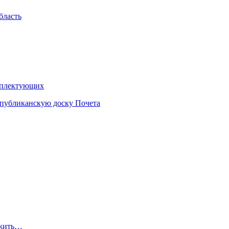
бласть
омплектующих
еспубликанскую доску Почета
ожить…