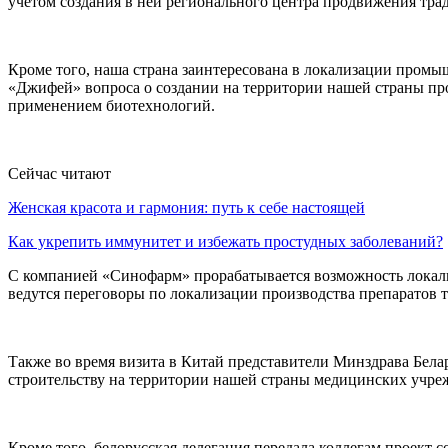
учетом создания в ней регионального центра продвижения тр
Кроме того, наша страна заинтересована в локализации промы
«Джифей» вопроса о создании на территории нашей страны про
применением биотехнологий.
Сейчас читают
Женская красота и гармония: путь к себе настоящей
Как укрепить иммунитет и избежать простудных заболеваний?
С компанией «Синофарм» прорабатывается возможность локали
ведутся переговоры по локализации производства препаратов
Также во время визита в Китай представители Минздрава Бела
строительству на территории нашей страны медицинских учреж
Кроме того, белорусская делегация передала коллегам проект