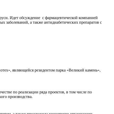
аруси. Идет обсуждение с фармацевтической компанией
х заболеваний, а также антидиабетических препаратов с
отех», являющейся резидентом парка «Великий камень»,
естве по реализации ряда проектов, в том числе по
ого производства.
итетом, а также предложила концепцию организации