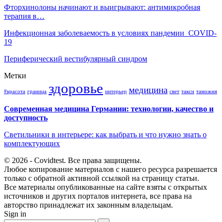
Фторхинолоны начинают и выигрывают: антимикробная
терапия в…
Инфекционная заболеваемость в условиях пандемии COVID-
19
Периферический вестибулярный синдром
Метки
здоровье
медицина
#красота
граница
интерьер
свет
такси
таможня
Современная медицина Германии: технологии, качество и
доступность
Светильники в интерьере: как выбрать и что нужно знать о
комплектующих
© 2026 - Covidtest. Все права защищены.
Любое копирование материалов с нашего ресурса разрешается
только с обратной активной ссылкой на страницу статьи.
Все материалы опубликованные на сайте взяты с открытых
источников и других порталов интернета, все права на
авторство принадлежат их законным владельцам.
Sign in