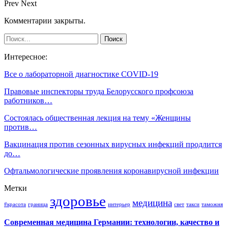
Prev
Next
Комментарии закрыты.
Интересное:
Все о лабораторной диагностике COVID-19
Правовые инспекторы труда Белорусского профсоюза
работников…
Состоялась общественная лекция на тему «Женщины
против…
Вакцинация против сезонных вирусных инфекций продлится
до…
Офтальмологические проявления коронавирусной инфекции
Метки
здоровье
медицина
#красота
граница
интерьер
свет
такси
таможня
Современная медицина Германии: технологии, качество и