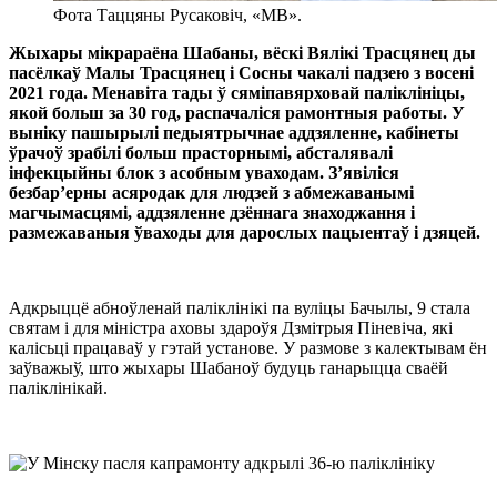
Фота Таццяны Русаковіч, «МВ».
Жыхары мікрараёна Шабаны, вёскі Вялікі Трасцянец ды
пасёлкаў Малы Трасцянец і Сосны чакалі падзею з восені
2021 года. Менавіта тады ў сяміпавярховай паліклініцы,
якой больш за 30 год, распачаліся рамонтныя работы. У
выніку пашырылі педыятрычнае аддзяленне, кабінеты
ўрачоў зрабілі больш прасторнымі, абсталявалі
інфекцыйны блок з асобным уваходам. З’явіліся
безбар’ерны асяродак для людзей з абмежаванымі
магчымасцямі, аддзяленне дзённага знаходжання і
размежаваныя ўваходы для дарослых пацыентаў і дзяцей.
Адкрыццё абноўленай паліклінікі па вуліцы Бачылы, 9 стала
святам і для міністра аховы здароўя Дзмітрыя Піневіча, які
калісьці працаваў у гэтай установе. У размове з калектывам ён
заўважыў, што жыхары Шабаноў будуць ганарыцца сваёй
паліклінікай.