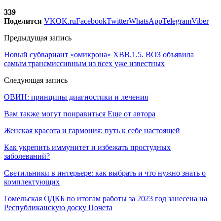
339
Поделится
VK
OK.ru
Facebook
Twitter
WhatsApp
Telegram
Viber
Предыдущая запись
Новый субвариант «омикрона» XBB.1.5. ВОЗ объявила
самым трансмиссивным из всех уже известных
Следующая запись
ОВИН: принципы диагностики и лечения
Вам также могут понравиться
Еще от автора
Женская красота и гармония: путь к себе настоящей
Как укрепить иммунитет и избежать простудных
заболеваний?
Светильники в интерьере: как выбрать и что нужно знать о
комплектующих
Гомельская ОДКБ по итогам работы за 2023 год занесена на
Республиканскую доску Почета