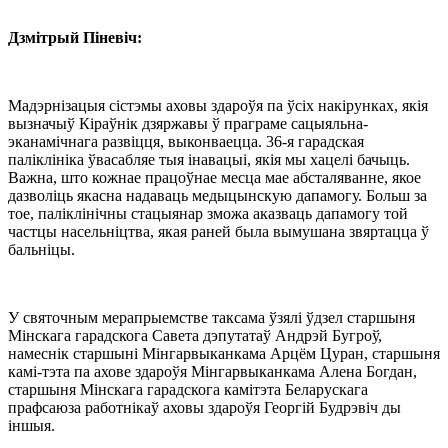
Дзмітрый Піневіч:
Мадэрнізацыя сістэмы аховы здароўя па ўсіх накірунках, якія
вызначыў Кіраўнік дзяржавы ў праграме сацыяльна-
эканамічнага развіцця, выконваецца. 36-я гарадская
паліклініка ўвасабляе тыя інавацыі, якія мы хацелі бачыць.
Важна, што кожнае працоўнае месца мае абсталяванне, якое
дазволіць якасна надаваць медыцынскую дапамогу. Больш за
тое, паліклінічны стацыянар зможа аказваць дапамогу той
частцы насельніцтва, якая раней была вымушана звяртацца ў
бальніцы.
У святочным мерапрыемстве таксама ўзялі ўдзел старшыня
Мінскага гарадскога Савета дэпутатаў Андрэй Бугроў,
намеснік старшыні Мінгарвыканкама Арцём Цуран, старшыня
камі-тэта па ахове здароўя Мінгарвыканкама Алена Богдан,
старшыня Мінскага гарадскога камітэта Беларускага
прафсаюза работнікаў аховы здароўя Георгій Будрэвіч ды
іншыя.