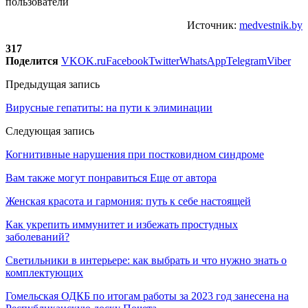
пользователи
Источник:
medvestnik.by
317
Поделится
VK
OK.ru
Facebook
Twitter
WhatsApp
Telegram
Viber
Предыдущая запись
Вирусные гепатиты: на пути к элиминации
Следующая запись
Когнитивные нарушения при постковидном синдроме
Вам также могут понравиться
Еще от автора
Женская красота и гармония: путь к себе настоящей
Как укрепить иммунитет и избежать простудных
заболеваний?
Светильники в интерьере: как выбрать и что нужно знать о
комплектующих
Гомельская ОДКБ по итогам работы за 2023 год занесена на