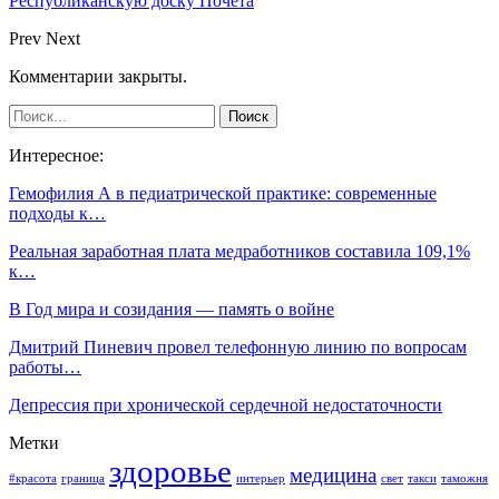
Республиканскую доску Почета
Prev
Next
Комментарии закрыты.
Интересное:
Гемофилия А в педиатрической практике: современные
подходы к…
Реальная заработная плата медработников составила 109,1%
к…
В Год мира и созидания — память о войне
Дмитрий Пиневич провел телефонную линию по вопросам
работы…
Депрессия при хронической сердечной недостаточности
Метки
здоровье
медицина
#красота
граница
интерьер
свет
такси
таможня