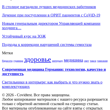
В столице наградили лучших медицинских работников
Лечение при поступлении в ОРИТ пациентов с CoViD-19
Новым генеральным директором Управляющей компании
холдинга…
Устойчивый курс на ЗОЖ
Подходы к коррекции нарушений системы гемостаза
Метки
здоровье
медицина
#красота
граница
интерьер
свет
такси
таможня
Современная медицина Германии: технологии, качество и
доступность
Светильники в интерьере: как выбрать и что нужно знать о
комплектующих
© 2026 - Covidtest. Все права защищены.
Любое копирование материалов с нашего ресурса разрешается
только с обратной активной ссылкой на страницу статьи.
Все материалы опубликованные на сайте взяты с открытых