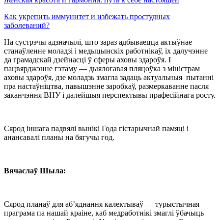
Как укрепить иммунитет и избежать простудных
заболеваний?
На сустрэчы адзначылі, што зараз адбываецца актыўнае
станаўленне моладзі і медыцынскіх работнікаў, іх далучэнне
да грамадскай дзейнасці ў сферы аховы здароўя. І
пацвярджэнне гэтаму — дыялогавая пляцоўка з міністрам
аховы здароўя, дзе моладзь змагла задаць актуальныя пытанні
пра настаўніцтва, павышэнне заробкаў, размеркаванне пасля
заканчэння ВНУ і далейшыя перспектывы прафесійнага росту.
Сярод іншага падвялі вынікі Года гістарычнай памяці і
анансавалі планы на бягучы год.
Вячаслаў Шыла:
Сярод планаў для аб’яднання калектываў — турыстычная
праграма па нашай краіне, каб медработнікі змаглі ўбачыць