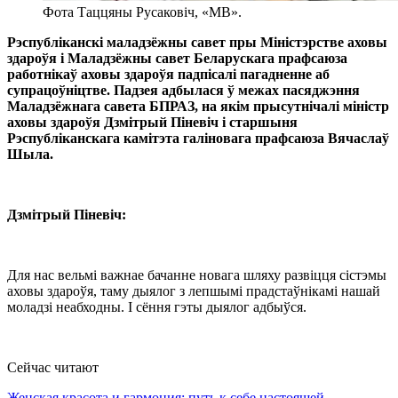
Фота Таццяны Русаковіч, «МВ».
Рэспубліканскі маладзёжны савет пры Міністэрстве аховы
здароўя і Маладзёжны савет Беларускага прафсаюза
работнікаў аховы здароўя падпісалі пагадненне аб
супрацоўніцтве. Падзея адбылася ў межах пасяджэння
Маладзёжнага савета БПРАЗ, на якім прысутнічалі міністр
аховы здароўя Дзмітрый Піневіч і старшыня
Рэспубліканскага камітэта галіновага прафсаюза Вячаслаў
Шыла.
Дзмітрый Піневіч:
Для нас вельмі важнае бачанне новага шляху развіцця сістэмы
аховы здароўя, таму дыялог з лепшымі прадстаўнікамі нашай
моладзі неабходны. І сёння гэты дыялог адбыўся.
Сейчас читают
Женская красота и гармония: путь к себе настоящей