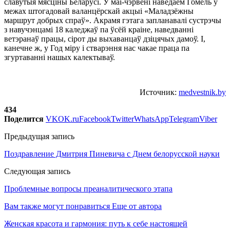
славутыя мясціны Беларусі. У маі-чэрвені наведаем Гомель у
межах штогадовай валанцёрскай акцыі «Маладзёжны
маршрут добрых спраў». Акрамя гэтага запланавалі сустрэчы
з навучэнцамі 18 каледжаў па ўсёй краіне, наведванні
ветэранаў працы, сірот ды выхаванцаў дзіцячых дамоў. І,
канечне ж, у Год міру і стварэння нас чакае праца па
згуртаванні нашых калектываў.
Источник:
medvestnik.by
434
Поделится
VK
OK.ru
Facebook
Twitter
WhatsApp
Telegram
Viber
Предыдущая запись
Поздравление Дмитрия Пиневича с Днем белорусской науки
Следующая запись
Проблемные вопросы преаналитического этапа
Вам также могут понравиться
Еще от автора
Женская красота и гармония: путь к себе настоящей