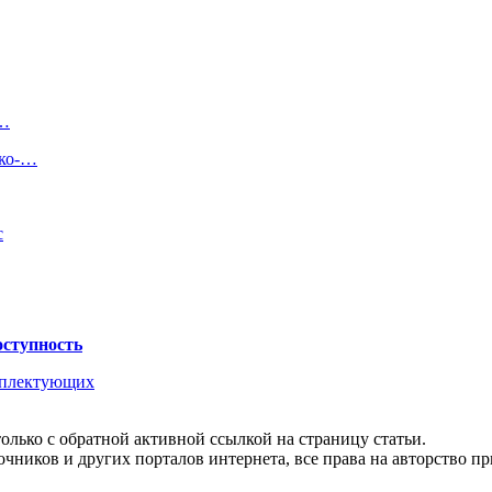
в…
ско-…
с
оступность
омплектующих
олько с обратной активной ссылкой на страницу статьи.
чников и других порталов интернета, все права на авторство п