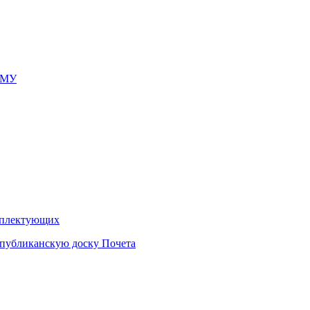
ГМУ
омплектующих
еспубликанскую доску Почета