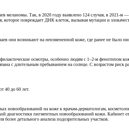
ев меланомы. Так, в 2020 году выявлено 124 случая, в 2021-м —
я, которое повреждает ДНК клеток, вызывая мутации и злокачес
чаев они возникают на неизмененной коже, где ранее не было ни
офилактические осмотры, особенно людям с 1–2-м фенотипом ко
связана с длительным пребыванием на солнце. С возрастом риск 
т 40 до 60 лет.
х новообразований на коже к врачам-дерматологам, косметолога
ской диагностики пигментных новообразований кожи. Кабинет о
ля более детального анализа подозрительных участков.