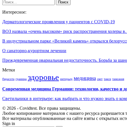
Интересное:
Дерматологические проявления у пациентов с COVID-19
ВОЗ назвала «очень высоким» риск распространения холеры 
В индустриальном парке «Великий камень» открылся белорус
О санаторно-курортном лечении
Преждевременная овариальная недостаточность. Борьба за шан
Метки
здоровье
медицина
#красота
граница
интерьер
свет
такси
таможня
Современная медицина Германии: технологии, качество и д
Светильники в интерьере: как выбрать и что нужно знать о к
© 2026 - Covidtest. Все права защищены.
Любое копирование материалов с нашего ресурса разрешается т
Все материалы опубликованные на сайте взяты с открытых исто
Sign in