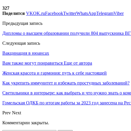
327
Поделится
VK
OK.ru
Facebook
Twitter
WhatsApp
Telegram
Viber
Предыдущая запись
Дипломы о высшем образовании получили 804 выпускника В
Следующая запись
Вакцинация в нюансах
Вам также могут понравиться
Еще от автора
Женская красота и гармония: путь к себе настоящей
Как укрепить иммунитет и избежать простудных заболеваний?
Светильники в интерьере: как выбрать и что нужно знать о к
Гомельская ОДКБ по итогам работы за 2023 год занесена на Р
Prev
Next
Комментарии закрыты.