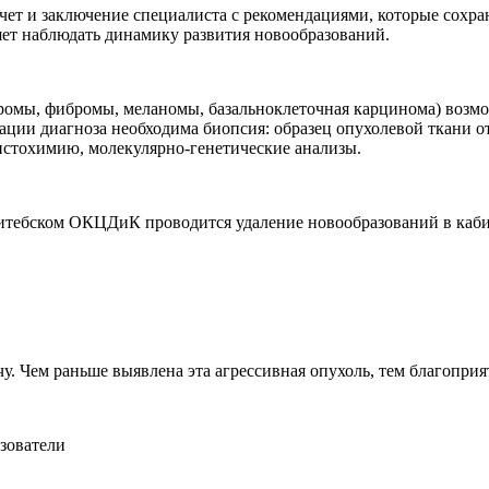
ет и заключение специалиста с рекомендациями, которые сохран
яет наблюдать динамику развития новообразований.
ромы, фибромы, меланомы, базальноклеточная карцинома) возмо
ции диагноза необходима биопсия: образец опухолевой ткани от
стохимию, молекулярно-генетические анализы.
Витебском ОКЦДиК проводится удаление новообразований в каби
. Чем раньше выявлена эта агрессивная опухоль, тем благоприя
зователи