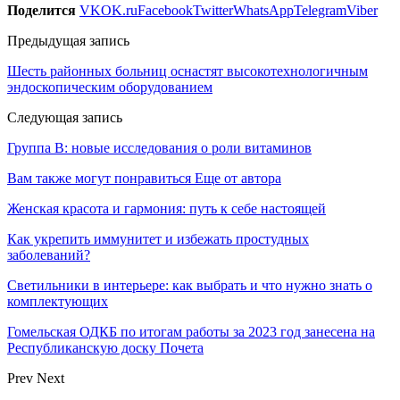
Поделится
VK
OK.ru
Facebook
Twitter
WhatsApp
Telegram
Viber
Предыдущая запись
Шесть районных больниц оснастят высокотехнологичным
эндоскопическим оборудованием
Следующая запись
Группа В: новые исследования о роли витаминов
Вам также могут понравиться
Еще от автора
Женская красота и гармония: путь к себе настоящей
Как укрепить иммунитет и избежать простудных
заболеваний?
Светильники в интерьере: как выбрать и что нужно знать о
комплектующих
Гомельская ОДКБ по итогам работы за 2023 год занесена на
Республиканскую доску Почета
Prev
Next