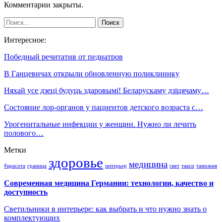
Комментарии закрыты.
Интересное:
Победный речитатив от педиатров
В Ганцевичах открыли обновленную поликлинику
Няхай усе дзеці будуць здаровымі! Беларускаму дзіцячаму…
Состояние лор-органов у пациентов детского возраста с…
Урогенитальные инфекции у женщин. Нужно ли лечить
полового…
Метки
здоровье
медицина
#красота
граница
интерьер
свет
такси
таможня
Современная медицина Германии: технологии, качество и
доступность
Светильники в интерьере: как выбрать и что нужно знать о
комплектующих