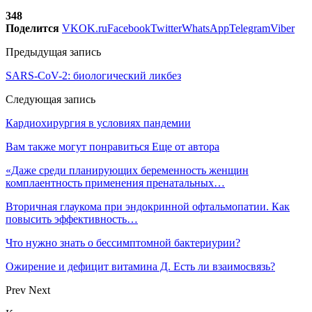
348
Поделится
VK
OK.ru
Facebook
Twitter
WhatsApp
Telegram
Viber
Предыдущая запись
SARS-CoV-2: биологический ликбез
Следующая запись
Кардиохирургия в условиях пандемии
Вам также могут понравиться
Еще от автора
«Даже среди планирующих беременность женщин
комплаентность применения пренатальных…
Вторичная глаукома при эндокринной офтальмопатии. Как
повысить эффективность…
Что нужно знать о бессимптомной бактериурии?
Ожирение и дефицит витамина Д. Есть ли взаимосвязь?
Prev
Next