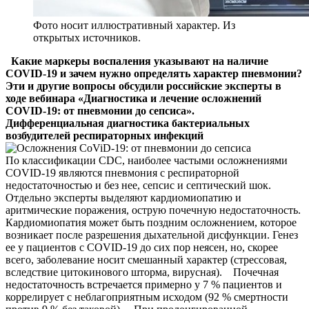
Фото носит иллюстративный характер. Из
открытых источников.
Какие маркеры воспаления указывают на наличие
COVID-19 и зачем нужно определять характер пневмонии?
Эти и другие вопросы обсудили российские эксперты в
ходе вебинара «Диагностика и лечение осложнений
COVID-19: от пневмонии до сепсиса».
Дифференциальная диагностика бактериальных
возбудителей респираторных инфекций
По классификации CDC, наиболее частыми осложнениями
COVID-19 являются пневмония с респираторной
недостаточностью и без нее, сепсис и септический шок.
Отдельно эксперты выделяют кардиомиопатию и
аритмические поражения, острую почечную недостаточность.
Кардиомиопатия может быть поздним осложнением, которое
возникает после разрешения дыхательной дисфункции. Генез
ее у пациентов с COVID-19 до сих пор неясен, но, скорее
всего, заболевание носит смешанный характер (стрессовая,
вследствие цитокинового шторма, вирусная). Почечная
недостаточность встречается примерно у 7 % пациентов и
коррелирует с неблагоприятным исходом (92 % смертности