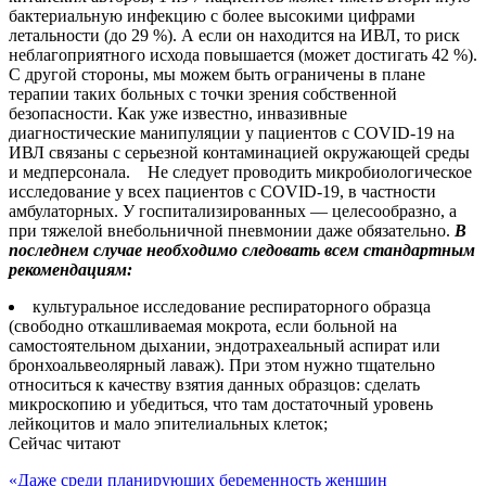
бактериальную инфекцию с более высокими цифрами
летальности (до 29 %). А если он находится на ИВЛ, то риск
неблагоприятного исхода повышается (может достигать 42 %).
С другой стороны, мы можем быть ограничены в плане
терапии таких больных с точки зрения собственной
безопасности. Как уже известно, инвазивные
диагностические манипуляции у пациентов с COVID-19 на
ИВЛ связаны с серьезной контаминацией окружающей среды
и медперсонала. Не следует проводить микробиологическое
исследование у всех пациентов с COVID-19, в частности
амбулаторных. У госпитализированных — целесообразно, а
при тяжелой внебольничной пневмонии даже обязательно.
В
последнем случае необходимо следовать всем стандартным
рекомендациям:
культуральное исследование респираторного образца
(свободно откашливаемая мокрота, если больной на
самостоятельном дыхании, эндотрахеальный аспират или
бронхоальвеолярный лаваж). При этом нужно тщательно
относиться к качеству взятия данных образцов: сделать
микроскопию и убедиться, что там достаточный уровень
лейкоцитов и мало эпителиальных клеток;
Сейчас читают
«Даже среди планирующих беременность женщин