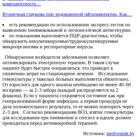
комплаентность…
Вторичная глаукома при эндокринной офтальмопатии. Как…
есть рекомендации по использованию экспресс-тестов по
выявлению пневмококковой и легионеллезной антигенурии;
по показаниям выполняется ПЦР-диагностика, чтобы
обнаружить некультивируемые/труднокультивируемые
микроорганизмы и респираторные вирусы.
Обнаружение возбудителя заболевания позволяет
оптимизировать этиотропную терапию. В таком случае
пациент будет быстрее поправляться, что приведет к
снижению затрат на стационарное лечение. Исследование
гемокультуры у тяжелых больных выполняется обязательно.
От взрослого для одного анализа необходимо не менее 40–60
мл крови — за 2–3 забора (каждый распределяется на 2
флакона). Если у пациента сохраняется состояние как при
генерализованной форме инфекции, а первая процедура не
дала положительного результата, то ее можно повторить через
2–3 дня. Согласно рекомендациям ВОЗ, взятие гемокультуры
для исследования при пневмонии и сепсисе в идеале должно
проводиться перед антимикробной терапией.
Источник:
medvestnik.by