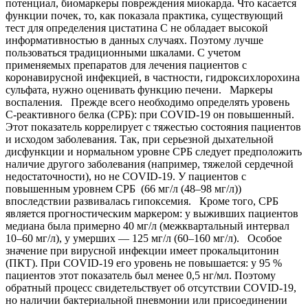
потенциал, биомаркеры повреждения миокарда. Что касается
функции почек, то, как показала практика, существующий
тест для определения цистатина С не обладает высокой
информативностью в данных случаях. Поэтому лучше
пользоваться традиционными шкалами. С учетом
применяемых препаратов для лечения пациентов с
коронавирусной инфекцией, в частности, гидроксихлорохина
сульфата, нужно оценивать функцию печени. Маркеры
воспаления. Прежде всего необходимо определять уровень
С-реактивного белка (СРБ): при COVID-19 он повышенный.
Этот показатель коррелирует с тяжестью состояния пациентов
и исходом заболевания. Так, при серьезной дыхательной
дисфункции и нормальном уровне СРБ следует предположить
наличие другого заболевания (например, тяжелой сердечной
недостаточности), но не COVID-19. У пациентов с
повышенным уровнем СРБ (66 мг/л (48–98 мг/л))
впоследствии развивалась гипоксемия. Кроме того, СРБ
является прогностическим маркером: у выживших пациентов
медиана была примерно 40 мг/л (межквартальный интервал
10–60 мг/л), у умерших — 125 мг/л (60–160 мг/л). Особое
значение при вирусной инфекции имеет прокальцитонин
(ПКТ). При COVID-19 его уровень не повышается: у 95 %
пациентов этот показатель был менее 0,5 нг/мл. Поэтому
обратный процесс свидетельствует об отсутствии COVID-19,
но наличии бактериальной пневмонии или присоединении