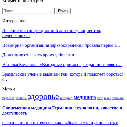
Комментарии закрыты.
Интересное:
Лечение постинфекционной астении у пациентов,
перенесших…
Всемирная организация здравоохранения провела первый…
Деменция: отыграть время у болезни
Наталья Кочанова: «Выездные приемы граждан позволяют…
Бразильские ученые выявили ген, который помогает бороться
с…
Метки
здоровье
медицина
#красота
граница
интерьер
свет
такси
таможня
Современная медицина Германии: технологии, качество и
доступность
Светильники в интерьере: как выбрать и что нужно знать о