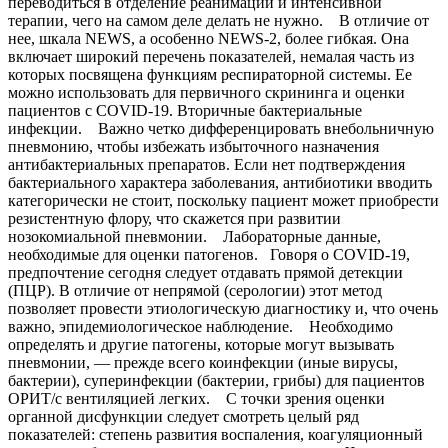
переводиться в отделение реанимации и интенсивной
терапии, чего на самом деле делать не нужно. В отличие от
нее, шкала NEWS, а особенно NEWS-2, более гибкая. Она
включает широкий перечень показателей, немалая часть из
которых посвящена функциям респираторной системы. Ее
можно использовать для первичного скрининга и оценки
пациентов с COVID-19. Вторичные бактериальные
инфекции. Важно четко дифференцировать внебольничную
пневмонию, чтобы избежать избыточного назначения
антибактериальных препаратов. Если нет подтверждения
бактериального характера заболевания, антибиотики вводить
категорически не стоит, поскольку пациент может приобрести
резистентную флору, что скажется при развитии
нозокомиальной пневмонии. Лабораторные данные,
необходимые для оценки патогенов. Говоря о COVID-19,
предпочтение сегодня следует отдавать прямой детекции
(ПЦР). В отличие от непрямой (серологии) этот метод
позволяет провести этиологическую диагностику и, что очень
важно, эпидемиологическое наблюдение. Необходимо
определять и другие патогены, которые могут вызывать
пневмонии, — прежде всего коинфекции (иные вирусы,
бактерии), суперинфекции (бактерии, грибы) для пациентов
ОРИТ/с вентиляцией легких. С точки зрения оценки
органной дисфункции следует смотреть целый ряд
показателей: степень развития воспаления, коагуляционный