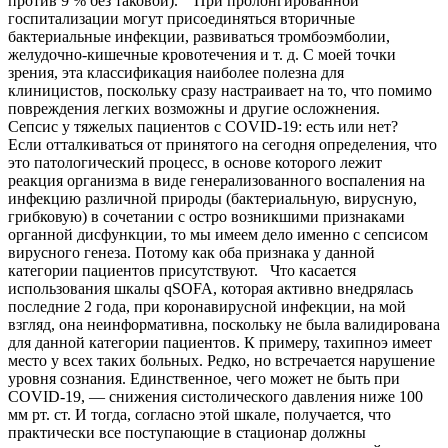
против 9 % без таковой). При пролонгированной
госпитализации могут присоединяться вторичные
бактериальные инфекции, развиваться тромбоэмболии,
желудочно-кишечные кровотечения и т. д. С моей точки
зрения, эта классификация наиболее полезна для
клиницистов, поскольку сразу настраивает на то, что помимо
повреждения легких возможны и другие осложнения.
Сепсис у тяжелых пациентов с COVID-19: есть или нет?
Если отталкиваться от принятого на сегодня определения, что
это патологический процесс, в основе которого лежит
реакция организма в виде генерализованного воспаления на
инфекцию различной природы (бактериальную, вирусную,
грибковую) в сочетании с остро возникшими признаками
органной дисфункции, то мы имеем дело именно с сепсисом
вирусного генеза. Потому как оба признака у данной
категории пациентов присутствуют. Что касается
использования шкалы qSOFA, которая активно внедрялась
последние 2 года, при коронавирусной инфекции, на мой
взгляд, она неинформативна, поскольку не была валидирована
для данной категории пациентов. К примеру, тахипноэ имеет
место у всех таких больных. Редко, но встречается нарушение
уровня сознания. Единственное, чего может не быть при
COVID-19, — снижения систолического давления ниже 100
мм рт. ст. И тогда, согласно этой шкале, получается, что
практически все поступающие в стационар должны