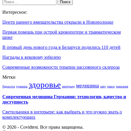
Интересное:
Центр раннего вмешательства открыли в Новополоцке
Первая помощь при острой кровопотере и травматическом
шоке
В первый день нового года в Беларуси родились 110 детей
Награды к вековому юбилею
Современные возможности терапии рассеянного склероза
Метки
здоровье
медицина
#красота
граница
интерьер
свет
такси
таможня
Современная медицина Германии: технологии, качество и
доступность
Светильники в интерьере: как выбрать и что нужно знать о
комплектующих
© 2026 - Covidtest. Все права защищены.