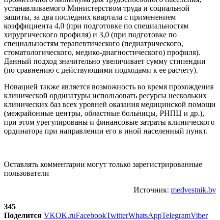
устанавливаемого Министерством труда и социальной
защиты, за два последних квартала с применением
коэффициента 4,0 (при подготовке по специальностям
хирургического профиля) и 3,0 (при подготовке по
специальностям терапевтического (педиатрического,
стоматологического, медико-диагностического) профиля).
Данный подход значительно увеличивает сумму стипендии
(по сравнению с действующими подходами к ее расчету).
Новацией также является возможность во время прохождения
клинической ординатуры использовать ресурсы нескольких
клинических баз всех уровней оказания медицинской помощи
(межрайонные центры, областные больницы, РНПЦ и др.),
при этом урегулированы и финансовые затраты клинического
ординатора при направлении его в иной населенный пункт.
Оставлять комментарии могут только зарегистрированные
пользователи
Источник:
medvestnik.by
345
Поделится
VK
OK.ru
Facebook
Twitter
WhatsApp
Telegram
Viber