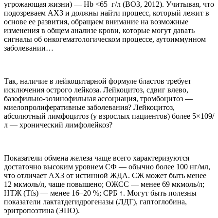
угрожающая жизни) — Hb <65 г/л (ВОЗ, 2012). Учитывая, что
подозреваем АХЗ и должны найти процесс, который лежит в
основе ее развития, обращаем внимание на возможные
изменения в общем анализе крови, которые могут давать
сигналы об онкогематологическом процессе, аутоиммунном
заболевании…
Так, наличие в лейкоцитарной формуле бластов требует
исключения острого лейкоза. Лейкоцитоз, сдвиг влево,
базофильно-эозинофильная ассоциация, тромбоцитоз —
миелопролиферативные заболевания? Лейкоцитоз,
абсолютный лимфоцитоз (у взрослых пациентов) более 5×109/
л — хронический лимфолейкоз?
Показатели обмена железа чаще всего характеризуются
достаточно высоким уровнем СФ — обычно более 100 нг/мл,
что отличает АХЗ от истинной ЖДА. СЖ может быть менее
12 мкмоль/л, чаще повышено; ОЖСС — менее 69 мкмоль/л;
НТЖ (Tfs) — менее 16–20 %; СРБ ↑. Могут быть полезны
показатели лактатдегидрогеназы (ЛДГ), гаптоглобина,
эритропоэтина (ЭПО).