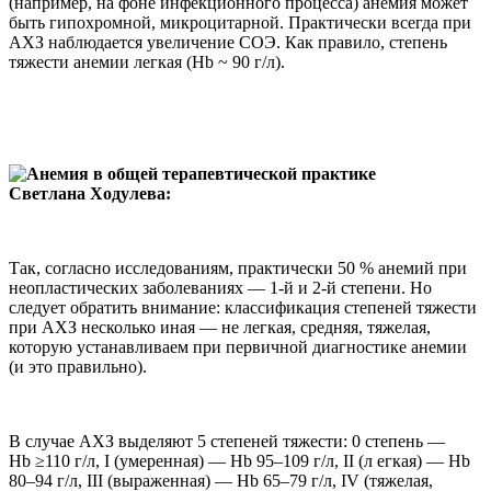
(например, на фоне инфекционного процесса) анемия может
быть гипохромной, микроцитарной. Практически всегда при
АХЗ наблюдается увеличение СОЭ. Как правило, степень
тяжести анемии легкая (Hb ~ 90 г/л).
Светлана Ходулева:
Так, согласно исследованиям, практически 50 % анемий при
неопластических заболеваниях — 1-й и 2-й степени. Но
следует обратить внимание: классификация степеней тяжести
при АХЗ несколько иная — не легкая, средняя, тяжелая,
которую устанавливаем при первичной диагностике анемии
(и это правильно).
В случае АХЗ выделяют 5 степеней тяжести: 0 степень —
Hb ≥110 г/л, I (умеренная) — Hb 95–109 г/л, II (л егкая) — Hb
80–94 г/л, III (выраженная) — Hb 65–79 г/л, IV (тяжелая,