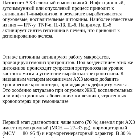
Патогенез АХЗ сложный и многоликий. Инфекционный,
аутоиммунный или опухолевый процесс приводит к
активации Т-лимфоцитов, в результате вырабатываются
опухолевые, воспалительные цитокины. Наиболее известные
из них — IFN-y, TNF-ɑ, IL-1β, IL-6. Например, IL-6
активирует синтез гепсидина в печени, что приводит к
депонированию железа.
Эти же цитокины активируют работу макрофагов,
провоцируя гемолиз эритроцитов. Под воздействием этих же
цитокинов происходит супрессия эритропоэза на уровне
костного мозга и угнетение выработки эритропоэтина. К
названным четырем механизмам АХЗ можно добавить
хронические кровопотери, приводящие к дефициту железа.
Это особенно актуально при опухолях ЖКТ, воспалительных
или инфекционных заболеваниях кишечника, ятрогенных
кровопотерях при гемодиализе.
Первый этап диагностики: чаще всего (70 %) анемия при АХЗ
имеет нормохромный (MCH — 27–33 pg), нормоцитарный
(MCV — 80–95 fl) и норморегенераторный характер. В 30 %