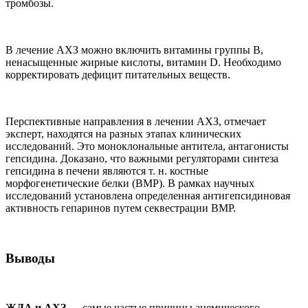
тромбозы.
В лечение АХЗ можно включить витамины группы В,
ненасыщенные жирные кислоты, витамин D. Необходимо
корректировать дефицит питательных веществ.
Перспективные направления в лечении АХЗ, отмечает
эксперт, находятся на разных этапах клинических
исследований. Это моноклональные антитела, антагонисты
гепсидина. Доказано, что важными регуляторами синтеза
гепсидина в печени являются т. н. костные
морфогенетические белки (BMP). В рамках научных
исследований установлена определенная антигепсидиновая
активность гепаринов путем секвестрации BMP.
Выводы
ЖДА и АХЗ
— самые частые причины анемического