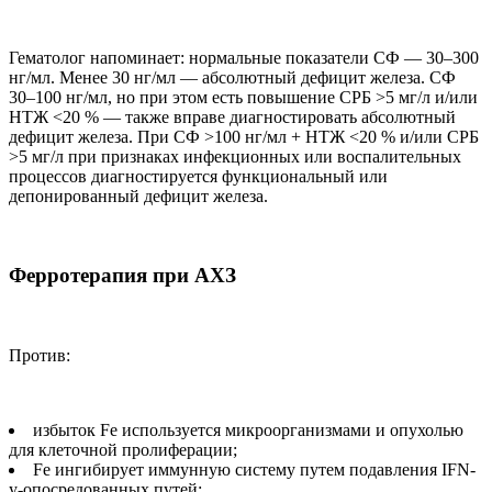
Гематолог напоминает: нормальные показатели СФ — 30–300
нг/мл. Менее 30 нг/мл — абсолютный дефицит железа. СФ
30–100 нг/мл, но при этом есть повышение СРБ >5 мг/л и/или
НТЖ <20 % — также вправе диагностировать абсолютный
дефицит железа. При СФ >100 нг/мл + НТЖ <20 % и/или СРБ
>5 мг/л при признаках инфекционных или воспалительных
процессов диагностируется функциональный или
депонированный дефицит железа.
Ферротерапия при АХЗ
Против:
избыток Fe используется микроорганизмами и опухолью
для клеточной пролиферации;
Fe ингибирует иммунную систему путем подавления IFN-
y-опосредованных путей;