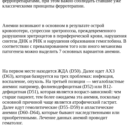
ферропрепаратами, при этом важно соблюдать ставшие уже
классическими принципы ферротерапии.
Анемии возникают в основном в результате острой
кровопотери, супрессии эритропоэза, преждевременного
разрушения эритроцитов в периферической крови, нарушения
синтеза ДНК и РНК и нарушения образования гемоглобина. В
соответствии с превалированием того или иного механизма
патогенеза можно выделить 7 основных вариантов анемии.
На первом месте находится ЖДА (D50). Далее идет АХЗ
(D63), которая базируется на трех проблемах: инфекция,
воспаление, опухоль. На третьей позиции — мегалобластные
анемии: например, фолиеводефицитная (D52) или В12-
дефицитная (D51), которая является возраст-зависимой: чем
старше пациент, тем более ожидаема эта анемия, поскольку
основной причиной чаще является атрофический гастрит.
Далее идут гемолитические (D55–D59) и апластические
анемии (D60–D64), которые бывают наследственными или
приобретенными. Лечение данных анемий проводит
гематолог.