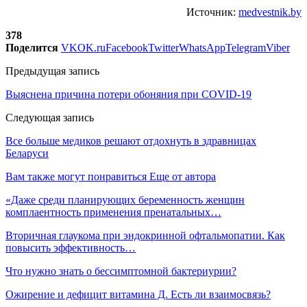
Источник:
medvestnik.by
378
Поделится
VK
OK.ru
Facebook
Twitter
WhatsApp
Telegram
Viber
Предыдущая запись
Выяснена причина потери обоняния при COVID-19
Следующая запись
Все больше медиков решают отдохнуть в здравницах
Беларуси
Вам также могут понравиться
Еще от автора
«Даже среди планирующих беременность женщин
комплаентность применения пренатальных…
Вторичная глаукома при эндокринной офтальмопатии. Как
повысить эффективность…
Что нужно знать о бессимптомной бактериурии?
Ожирение и дефицит витамина Д. Есть ли взаимосвязь?