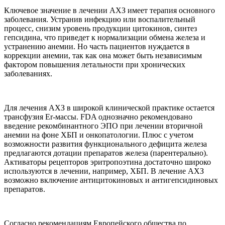
Ключевое значение в лечении АХЗ имеет терапия основного
заболевания. Устранив инфекцию или воспалительный
процесс, снизим уровень продукции цитокинов, синтез
гепсидина, что приведет к нормализации обмена железа и
устранению анемии. Но часть пациентов нуждается в
коррекции анемии, так как она может быть независимым
фактором повышения летальности при хронических
заболеваниях.
Для лечения АХЗ в широкой клинической практике остается
трансфузия Er-массы. FDA однозначно рекомендовано
введение рекомбинантного ЭПО при лечении вторичной
анемии на фоне ХБП и онкопатологии. Плюс с учетом
возможности развития функционального дефицита железа
предлагаются дотации препаратов железа (парентерально).
Активаторы рецепторов эритропоэтина достаточно широко
используются в лечении, например, ХБП. В лечение АХЗ
возможно включение антицитокиновых и антигепсидиновых
препаратов.
Согласно рекомендациям Европейского общества по