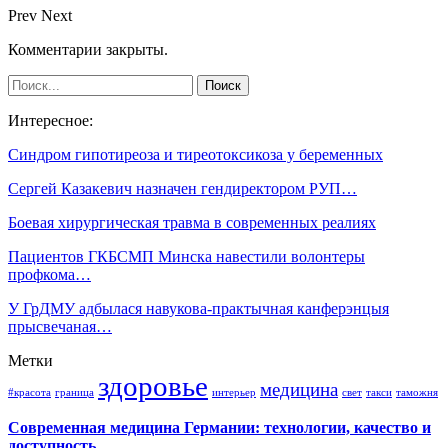
Prev
Next
Комментарии закрыты.
Интересное:
Синдром гипотиреоза и тиреотоксикоза у беременных
Сергей Казакевич назначен гендиректором РУП…
Боевая хирургическая травма в современных реалиях
Пациентов ГКБСМП Минска навестили волонтеры
профкома…
У ГрДМУ адбылася навукова-практычная канферэнцыя
прысвечаная…
Метки
здоровье
медицина
#красота
граница
интерьер
свет
такси
таможня
Современная медицина Германии: технологии, качество и
доступность