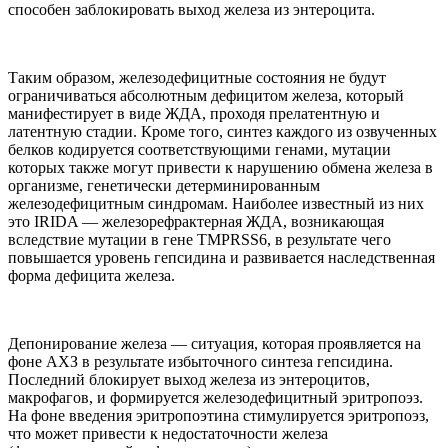
способен заблокировать выход железа из энтероцита.
Таким образом, железодефицитные состояния не будут
ограничиваться абсолютным дефицитом железа, который
манифестирует в виде ЖДА, проходя прелатентную и
латентную стадии. Кроме того, синтез каждого из озвученных
белков кодируется соответствующими генами, мутации
которых также могут привести к нарушению обмена железа в
организме, генетически детерминированным
железодефицитным синдромам. Наиболее известный из них
это IRIDA — железорефрактерная ЖДА, возникающая
вследствие мутации в гене TMPRSS6, в результате чего
повышается уровень гепсидина и развивается наследственная
форма дефицита железа.
Депонирование железа — ситуация, которая проявляется на
фоне АХЗ в результате избыточного синтеза гепсидина.
Последний блокирует выход железа из энтероцитов,
макрофагов, и формируется железодефицитный эритропоэз.
На фоне введения эритропоэтина стимулируется эритропоэз,
что может привести к недостаточности железа