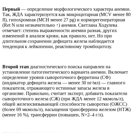
Первый
— определение морфологического характера анемии.
Так, ЖДА характеризуется как микроцитарная (MCV менее 80
fl), гипохромная (MCH менее 27 pg) и норморегенераторная
(Ret N или незначительно ↑) анемия. Светлана Ходулева
отмечает: степень выраженности анемии разная, других
изменений в анализе крови, как правило, нет. Но при
длительном сохранении дефицита железа наблюдается
тенденция к лейкопении, реактивному тромбоцитозу.
Второй этап
диагностического поиска направлен на
установление патогенетического варианта анемии. Включает
определение уровня сывороточного ферритина (СФ)
(индикатор дефицита железа — менее 30 нг/мл) — главного
показателя, отражающего истинные запасы железа в
организме. Правильно, считает эксперт, добавить показатели
сывороточного железа (СЖ) (при ЖДА менее 12 мкмоль/л),
общей железосвязывающей способности сыворотки (ОЖСС)
(более 69 мкмоль/л), насыщения трансферрина железом (НТЖ)
(менее 16 %), трансферрин (повышен, N=2–4 г/л).