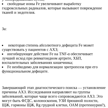
свободные ионы Fe увеличивают выработку
гидроксильных радикалов, которые вызывают повреждение
тканей и эндотелия.
За:
некоторая степень абсолютного дефицита Fe может
существовать у пациентов с АХЗ;
ингибирующее действие Fe на TNF-ɑ обеспечивает
лучший исход при ревматоидном артрите, ХБП,
воспалительных заболеваниях кишечника;
Fe необходимо для нормализации эритропоэза при его
функциональном дефиците.
Завершающий этап диагностического поиска — установление
причины АХЗ. Исследования направляют на группы
заболеваний, которые чаще всего сопровождаются АХЗ. Это
могут быть ФГДС, колоноскопия, УЗИ брюшной полости,
ЩЖ, гормоны ЩЖ, Rg грудной клетки, ОАМ (протеинурия?),