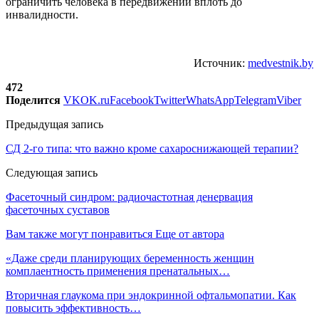
ограничить человека в передвижении вплоть до
инвалидности.
Источник:
medvestnik.by
472
Поделится
VK
OK.ru
Facebook
Twitter
WhatsApp
Telegram
Viber
Предыдущая запись
СД 2-го типа: что важно кроме сахароснижающей терапии?
Следующая запись
Фасеточный синдром: радиочастотная денервация
фасеточных суставов
Вам также могут понравиться
Еще от автора
«Даже среди планирующих беременность женщин
комплаентность применения пренатальных…
Вторичная глаукома при эндокринной офтальмопатии. Как
повысить эффективность…