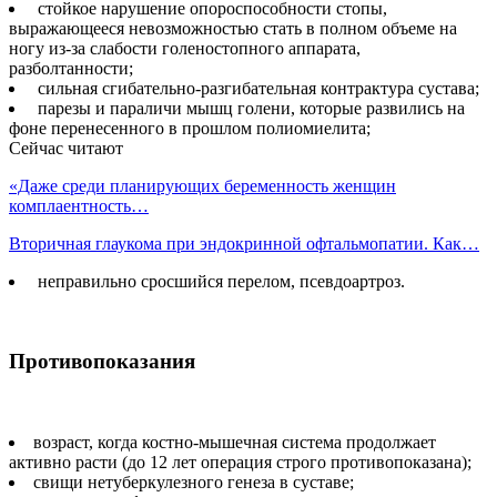
стойкое нарушение опороспособности стопы,
выражающееся невозможностью стать в полном объеме на
ногу из-за слабости голеностопного аппарата,
разболтанности;
сильная сгибательно-разгибательная контрактура сустава;
парезы и параличи мышц голени, которые развились на
фоне перенесенного в прошлом полиомиелита;
Сейчас читают
«Даже среди планирующих беременность женщин
комплаентность…
Вторичная глаукома при эндокринной офтальмопатии. Как…
неправильно сросшийся перелом, псевдоартроз.
Противопоказания
возраст, когда костно-мышечная система продолжает
активно расти (до 12 лет операция строго противопоказана);
свищи нетуберкулезного генеза в суставе;