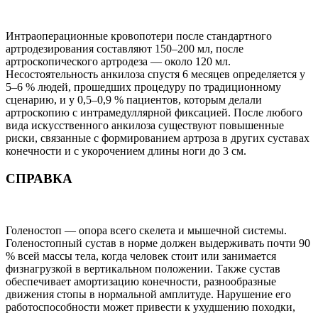
Интраоперационные кровопотери после стандартного
артродезирования составляют 150–200 мл, после
артроскопического артродеза — около 120 мл.
Несостоятельность анкилоза спустя 6 месяцев определяется у
5–6 % людей, прошедших процедуру по традиционному
сценарию, и у 0,5–0,9 % пациентов, которым делали
артроскопию с интрамедуллярной фиксацией. После любого
вида искусственного анкилоза существуют повышенные
риски, связанные с формированием артроза в других суставах
конечности и с укорочением длины ноги до 3 см.
СПРАВКА
Голеностоп — опора всего скелета и мышечной системы.
Голеностопный сустав в норме должен выдерживать почти 90
% всей массы тела, когда человек стоит или занимается
физнагрузкой в вертикальном положении. Также сустав
обеспечивает амортизацию конечности, разнообразные
движения стопы в нормальной амплитуде. Нарушение его
работоспособности может привести к ухудшению походки,