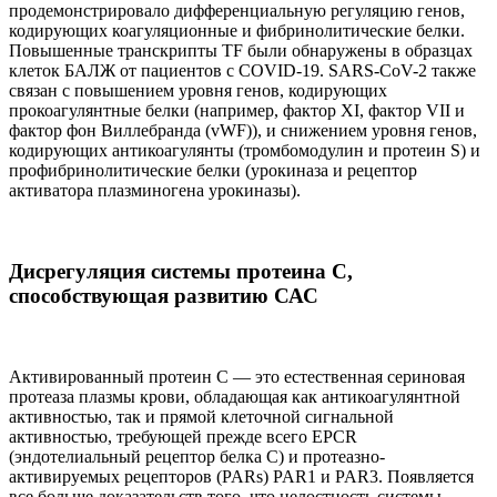
продемонстрировало дифференциальную регуляцию генов,
кодирующих коагуляционные и фибринолитические белки.
Повышенные транскрипты TF были обнаружены в образцах
клеток БАЛЖ от пациентов с COVID-19. SARS-CoV-2 также
связан с повышением уровня генов, кодирующих
прокоагулянтные белки (например, фактор XI, фактор VII и
фактор фон Виллебранда (vWF)), и снижением уровня генов,
кодирующих антикоагулянты (тромбомодулин и протеин S) и
профибринолитические белки (урокиназа и рецептор
активатора плазминогена урокиназы).
Дисрегуляция системы протеина С,
способствующая развитию САС
Активированный протеин С — это естественная сериновая
протеаза плазмы крови, обладающая как антикоагулянтной
активностью, так и прямой клеточной сигнальной
активностью, требующей прежде всего EPCR
(эндотелиальный рецептор белка С) и протеазно-
активируемых рецепторов (PARs) PAR1 и PAR3. Появляется
все больше доказательств того, что целостность системы