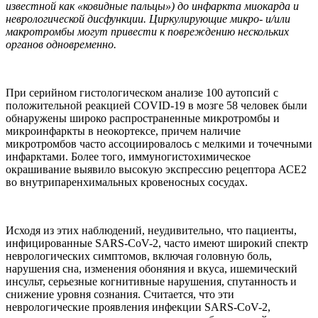
известной как «ковидные пальцы») до инфаркта миокарда и
неврологической дисфункции. Циркулирующие микро- и/или
макротромбы могут привести к повреждению нескольких
органов одновременно.
При серийном гистологическом анализе 100 аутопсий с
положительной реакцией COVID-19 в мозге 58 человек были
обнаружены широко распространенные микротромбы и
микроинфаркты в неокортексе, причем наличие
микротромбов часто ассоциировалось с мелкими и точечными
инфарктами. Более того, иммуногистохимическое
окрашивание выявило высокую экспрессию рецептора АСЕ2
во внутрипаренхимальных кровеносных сосудах.
Исходя из этих наблюдений, неудивительно, что пациенты,
инфицированные SARS-CoV-2, часто имеют широкий спектр
неврологических симптомов, включая головную боль,
нарушения сна, изменения обоняния и вкуса, ишемический
инсульт, серьезные когнитивные нарушения, спутанность и
снижение уровня сознания. Считается, что эти
неврологические проявления инфекции SARS-CoV-2,