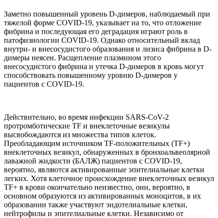
Заметно повышенный уровень D-димеров, наблюдаемый при
тяжелой форме COVID-19, указывает на то, что отложение
фибрина и последующая его деградация играют роль в
патофизиологии COVID-19. Однако относительный вклад
внутри- и внесосудистого образования и лизиса фибрина в D-
димеры неясен. Расщепление плазмином этого
внесосудистого фибрина и утечка D-димеров в кровь могут
способствовать повышенному уровню D-димеров у
пациентов с COVID-19.
Действительно, во время инфекции SARS-CoV-2
протромботические TF и внеклеточные везикулы
высвобождаются из множества типов клеток.
Преобладающим источником TF-положительных (TF+)
внеклеточных везикул, обнаруженных в бронхоальвеолярной
лаважной жидкости (БАЛЖ) пациентов с COVID-19,
вероятно, являются активированные эпителиальные клетки
легких. Хотя клеточное происхождение внеклеточных везикул
TF+ в крови окончательно неизвестно, они, вероятно, в
основном образуются из активированных моноцитов, в их
образовании также участвуют эндотелиальные клетки,
нейтрофилы и эпителиальные клетки. Независимо от