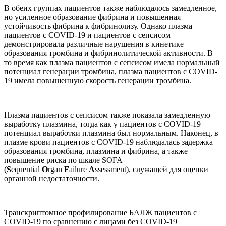
В обеих группах пациентов также наблюдалось замедленное,
но усиленное образование фибрина и повышенная
устойчивость фибрина к фибринолизу. Однако плазма
пациентов с COVID-19 и пациентов с сепсисом
демонстрировала различные нарушения в кинетике
образования тромбина и фибринолитической активности. В
то время как плазма пациентов с сепсисом имела нормальный
потенциал генерации тромбина, плазма пациентов с COVID-
19 имела повышенную скорость генерации тромбина.
Плазма пациентов с сепсисом также показала замедленную
выработку плазмина, тогда как у пациентов с COVID-19
потенциал выработки плазмина был нормальным. Наконец, в
плазме крови пациентов с COVID-19 наблюдалась задержка
образования тромбина, плазмина и фибрина, а также
повышение риска по шкале SOFA
(
S
equential
O
rgan
F
ailure
A
ssessment), служащей для оценки
органной недостаточности.
Транскриптомное профилирование БАЛЖ пациентов с
COVID-19 по сравнению с лицами без COVID-19