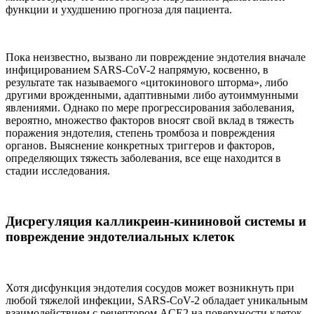
функции и ухудшению прогноза для пациента.
Пока неизвестно, вызвано ли повреждение эндотелия вначале
инфицированием SARS-CoV-2 напрямую, косвенно, в
результате так называемого «цитокинового шторма», либо
другими врожденными, адаптивными либо аутоиммунными
явлениями. Однако по мере прогрессирования заболевания,
вероятно, множество факторов вносят свой вклад в тяжесть
поражения эндотелия, степень тромбоза и повреждения
органов. Выяснение конкретных триггеров и факторов,
определяющих тяжесть заболевания, все еще находится в
стадии исследования.
Дисрегуляция калликреин-кининовой системы и
повреждение эндотелиальных клеток
Хотя дисфункция эндотелия сосудов может возникнуть при
любой тяжелой инфекции, SARS-CoV-2 обладает уникальным
взаимодействием с рецептором ACE2 на поверхности клеток