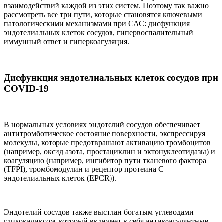
взаимодействий каждой из этих систем. Поэтому так важно
рассмотреть все три пути, которые становятся ключевыми
патологическими механизмами при САС: дисфункция
эндотелиальных клеток сосудов, гипервоспалительный
иммунный ответ и гиперкоагуляция.
Дисфункция эндотелиальных клеток сосудов при
COVID-19
В нормальных условиях эндотелий сосудов обеспечивает
антитромботическое состояние поверхности, экспрессируя
молекулы, которые предотвращают активацию тромбоцитов
(например, оксид азота, простациклин и эктонуклеотидазы) и
коагуляцию (например, ингибитор пути тканевого фактора
(TFPI), тромбомодулин и рецептор протеина С
эндотелиальных клеток (EPCR)).
Эндотелий сосудов также выстлан богатым углеводами
гликокаликсом, который включает в себя антикоагулянтные