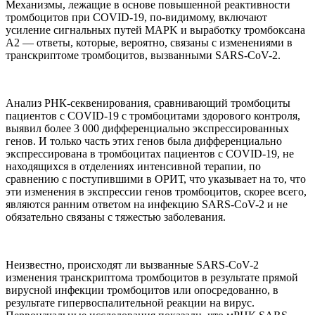
Механизмы, лежащие в основе повышенной реактивности
тромбоцитов при COVID-19, по-видимому, включают
усиление сигнальных путей MAPK и выработку тромбоксана
А2 — ответы, которые, вероятно, связаны с изменениями в
транскриптоме тромбоцитов, вызванными SARS-CoV-2.
Анализ РНК-секвенирования, сравнивающий тромбоциты
пациентов с COVID-19 с тромбоцитами здорового контроля,
выявил более 3 000 дифференциально экспрессированных
генов. И только часть этих генов была дифференциально
экспрессирована в тромбоцитах пациентов с COVID-19, не
находящихся в отделениях интенсивной терапии, по
сравнению с поступившими в ОРИТ, что указывает на то, что
эти изменения в экспрессии генов тромбоцитов, скорее всего,
являются ранним ответом на инфекцию SARS-CoV-2 и не
обязательно связаны с тяжестью заболевания.
Неизвестно, происходят ли вызванные SARS-CoV-2
изменения транскриптома тромбоцитов в результате прямой
вирусной инфекции тромбоцитов или опосредованно, в
результате гипервоспалительной реакции на вирус.