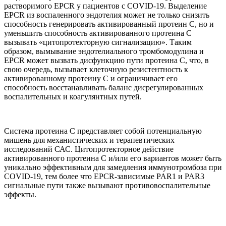
растворимого EPCR у пациентов с COVID-19. Выделение
EPCR из воспаленного эндотелия может не только снизить
способность генерировать активированный протеин С, но и
уменьшить способность активированного протеина С
вызывать «цитопротекторную сигнализацию». Таким
образом, вымывание эндотелиального тромбомодулина и
EPCR может вызвать дисфункцию пути протеина С, что, в
свою очередь, вызывает клеточную резистентность к
активированному протеину С и ограничивает его
способность восстанавливать баланс дисрегулированных
воспалительных и коагулянтных путей.
Система протеина С представляет собой потенциальную
мишень для механистических и терапевтических
исследований САС. Цитопротекторное действие
активированного протеина С и/или его вариантов может быть
уникально эффективным для замедления иммунотромбоза при
COVID-19, тем более что EPCR-зависимые PAR1 и PAR3
сигнальные пути также вызывают противовоспалительные
эффекты.