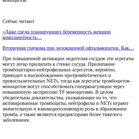
моноцитов.
Сейчас читают
«Даже среди планирующих беременность женщин
комплаентность…
Вторичная глаукома при эндокринной офтальмопатии. Как…
При повышенной активации эндотелия сосудов эти агрегаты
могут легко прилипать к стенке сосуда. Прилипание
тромбоцитарно-нейтрофильных агрегатов, вероятно,
приводит к высвобождению протромботических и
провоспалительных NETs, тогда как агрегаты тромбоцитов-
моноцитов могут способствовать гиперкоагуляции через
повышенную экспрессию TF моноцитами. В целом
убедительны доказательства, указывающие на то, что
активированные тромбоциты, нейтрофилы и NETs играют
значительную и взаимодополняющую роль в образовании
тромба, а также являются предикторами более тяжелого
заболевания.