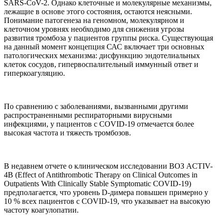
SARS-CoV-2. Однако клеточные и молекулярные механизмы,
лежащие в основе этого состояния, остаются неясными.
Понимание патогенеза на геномном, молекулярном и
клеточном уровнях необходимо для снижения угрозы
развития тромбоза у пациентов группы риска. Существующая
на данный момент концепция САС включает три основных
патологических механизма: дисфункцию эндотелиальных
клеток сосудов, гипервоспалительный иммунный ответ и
гиперкоагуляцию.
По сравнению с заболеваниями, вызванными другими
распространенными респираторными вирусными
инфекциями, у пациентов с COVID-19 отмечается более
высокая частота и тяжесть тромбозов.
В недавнем отчете о клиническом исследовании ВОЗ ACTIV-
4B (Effect of Antithrombotic Therapy on Clinical Outcomes in
Outpatients With Clinically Stable Symptomatic COVID-19)
предполагается, что уровень D-димера повышен примерно у
10 % всех пациентов с COVID-19, что указывает на высокую
частоту коагулопатии.