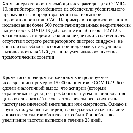
Хотя гиперактивность тромбоцитов характерна для COVID-
19, ингибиторы тромбоцитов не обеспечили убедительного
преимущества в предотвращении полиорганной
недостаточности или САС. Например, в рандомизированном
исследовании более 500 госпитализированных некритических
пациентов с COVID-19 добавление ингибиторов P2Y12 к
терапевтическим дозам гепарина не увеличило вероятность
отсутствия острого респираторного дистресс-синдрома, не
снизило потребность в органной поддержке, не улучшило
выживаемость на 21-й день и не уменьшило количество
тромботических событий.
Кроме того, в рандомизированном контролируемом
исследовании примерно 15 000 пациентов с COVID-19 был
сделан аналогичный вывод, что аспирин (который
ограничивает функцию тромбоцитов путем ингибирования
циклооксигеназы-1) не оказал значительного влияния на
частоту механической вентиляции или смертность. Однако в
группе, получавшей аспирин, наблюдалось незначительное
снижение числа тромботических событий и небольшое
увеличение частоты выписки в течение 28 дней.