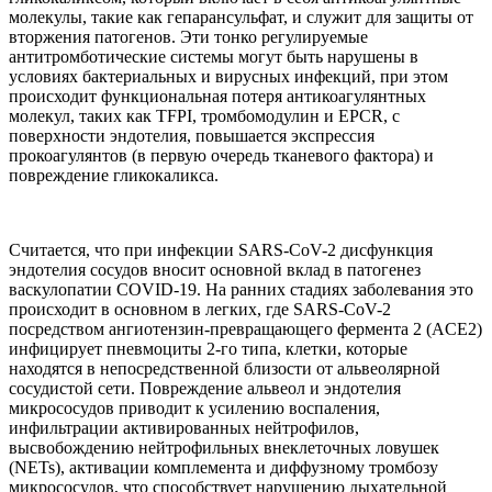
молекулы, такие как гепарансульфат, и служит для защиты от
вторжения патогенов. Эти тонко регулируемые
антитромботические системы могут быть нарушены в
условиях бактериальных и вирусных инфекций, при этом
происходит функциональная потеря антикоагулянтных
молекул, таких как TFPI, тромбомодулин и EPCR, с
поверхности эндотелия, повышается экспрессия
прокоагулянтов (в первую очередь тканевого фактора) и
повреждение гликокаликса.
Считается, что при инфекции SARS-CoV-2 дисфункция
эндотелия сосудов вносит основной вклад в патогенез
васкулопатии COVID-19. На ранних стадиях заболевания это
происходит в основном в легких, где SARS-CoV-2
посредством ангиотензин-превращающего фермента 2 (ACE2)
инфицирует пневмоциты 2-го типа, клетки, которые
находятся в непосредственной близости от альвеолярной
сосудистой сети. Повреждение альвеол и эндотелия
микрососудов приводит к усилению воспаления,
инфильтрации активированных нейтрофилов,
высвобождению нейтрофильных внеклеточных ловушек
(NETs), активации комплемента и диффузному тромбозу
микрососудов, что способствует нарушению дыхательной