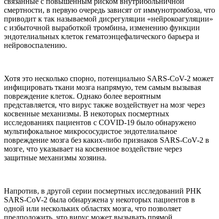
связанные с повышенным риском внутрибольничной
смертности, в первую очередь зависят от иммунотромбоза, что
приводит к так называемой дисрегуляции «нейрокоагуляции»
с избыточной выработкой тромбина, изменению функции
эндотелиальных клеток гематоэнцефалического барьера и
нейровоспалению.
Хотя это несколько спорно, потенциально SARS-CoV-2 может
инфицировать ткани мозга напрямую, тем самым вызывая
повреждение клеток. Однако более вероятным
представляется, что вирус также воздействует на мозг через
косвенные механизмы. В некоторых посмертных
исследованиях пациентов с COVID-19 было обнаружено
мультифокальное микрососудистое эндотелиальное
повреждение мозга без каких-либо признаков SARS-CoV-2 в
мозге, что указывает на косвенное воздействие через
защитные механизмы хозяина.
Напротив, в другой серии посмертных исследований РНК
SARS-CoV-2 была обнаружена у некоторых пациентов в
одной или нескольких областях мозга, что позволяет
предположить, что вирус может вызывать прямой