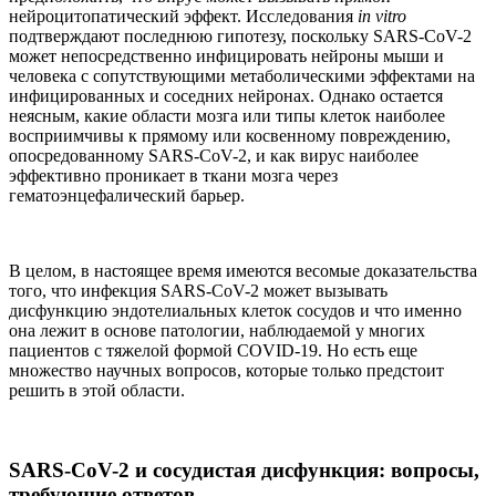
нейроцитопатический эффект. Исследования
in vitro
подтверждают последнюю гипотезу, поскольку SARS-CoV-2
может непосредственно инфицировать нейроны мыши и
человека с сопутствующими метаболическими эффектами на
инфицированных и соседних нейронах. Однако остается
неясным, какие области мозга или типы клеток наиболее
восприимчивы к прямому или косвенному повреждению,
опосредованному SARS-CoV-2, и как вирус наиболее
эффективно проникает в ткани мозга через
гематоэнцефалический барьер.
В целом, в настоящее время имеются весомые доказательства
того, что инфекция SARS-CoV-2 может вызывать
дисфункцию эндотелиальных клеток сосудов и что именно
она лежит в основе патологии, наблюдаемой у многих
пациентов с тяжелой формой COVID-19. Но есть еще
множество научных вопросов, которые только предстоит
решить в этой области.
SARS-CoV-2 и сосудистая дисфункция: вопросы,
требующие ответов