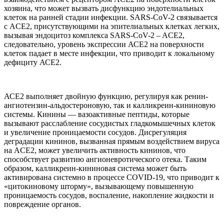
хозяина, что может вызвать дисфункцию эндотелиальных
клеток на ранней стадии инфекции. SARS-CoV-2 связывается
с ACE2, присутствующими на эпителиальных клетках легких,
вызывая эндоцитоз комплекса SARS-CoV-2 – ACE2,
следовательно, уровень экспрессии АСЕ2 на поверхности
клеток падает в месте инфекции, что приводит к локальному
дефициту АСЕ2.
АСЕ2 выполняет двойную функцию, регулируя как ренин-
ангиотензин-альдостероновую, так и калликреин-кининовую
системы. Кинины — вазоактивные пептиды, которые
вызывают расслабление сосудистых гладкомышечных клеток
и увеличение проницаемости сосудов. Дисрегуляция
деградации кининов, вызванная прямым воздействием вируса
на ACE2, может увеличить активность кининов, что
способствует развитию ангионевротического отека. Таким
образом, калликреин-кининовая система может быть
активирована системно в процессе COVID-19, что приводит к
«цитокиновому шторму», вызывающему повышенную
проницаемость сосудов, воспаление, накопление жидкости и
повреждение органов.