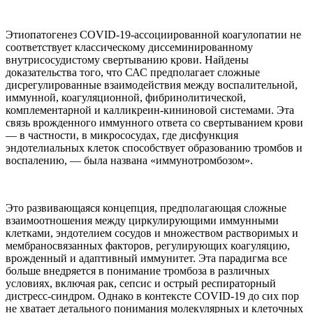
Этиопатогенез COVID-19-ассоциированной коагулопатии не
соответствует классическому диссеминированному
внутрисосудистому свертыванию крови. Найдены
доказательства того, что САС предполагает сложные
дисрегулированные взаимодействия между воспалительной,
иммунной, коагуляционной, фибринолитической,
комплементарной и калликреин-кининовой системами. Эта
связь врожденного иммунного ответа со свертыванием крови
— в частности, в микрососудах, где дисфункция
эндотелиальных клеток способствует образованию тромбов и
воспалению, — была названа «иммунотромбозом».
Это развивающаяся концепция, предполагающая сложные
взаимоотношения между циркулирующими иммунными
клетками, эндотелием сосудов и множеством растворимых и
мембраносвязанных факторов, регулирующих коагуляцию,
врожденный и адаптивный иммунитет. Эта парадигма все
больше внедряется в понимание тромбоза в различных
условиях, включая рак, сепсис и острый респираторный
дистресс-синдром. Однако в контексте COVID-19 до сих пор
не хватает детального понимания молекулярных и клеточных