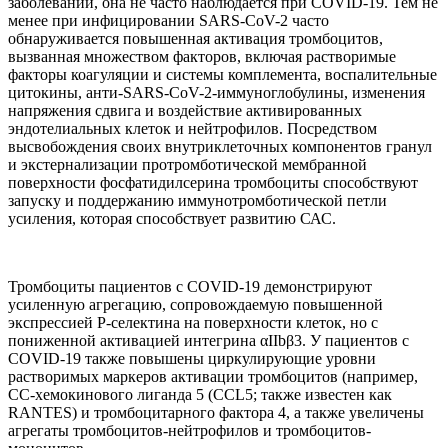
заболеваний, она не часто наблюдается при COVID-19. Тем не
менее при инфицировании SARS-CoV-2 часто
обнаруживается повышенная активация тромбоцитов,
вызванная множеством факторов, включая растворимые
факторы коагуляции и системы комплемента, воспалительные
цитокины, анти-SARS-CoV-2-иммуноглобулины, изменения
напряжения сдвига и воздействие активированных
эндотелиальных клеток и нейтрофилов. Посредством
высвобождения своих внутриклеточных компонентов гранул
и экстернализации протромботической мембранной
поверхности фосфатидилсерина тромбоциты способствуют
запуску и поддержанию иммунотромботической петли
усиления, которая способствует развитию САС.
Тромбоциты пациентов с COVID-19 демонстрируют
усиленную агрегацию, сопровождаемую повышенной
экспрессией P-селектина на поверхности клеток, но с
пониженной активацией интегрина αIIbβ3. У пациентов с
COVID-19 также повышены циркулирующие уровни
растворимых маркеров активации тромбоцитов (например,
CC-хемокинового лиганда 5 (CCL5; также известен как
RANTES) и тромбоцитарного фактора 4, а также увеличены
агрегаты тромбоцитов-нейтрофилов и тромбоцитов-