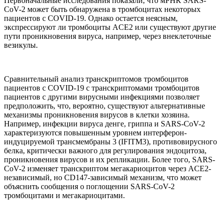
Первоначальные исследования показали, что мРНК SARS-
CoV-2 может быть обнаружена в тромбоцитах некоторых
пациентов с COVID-19. Однако остается неясным,
экспрессируют ли тромбоциты ACE2 или существуют другие
пути проникновения вируса, например, через внеклеточные
везикулы.
Сравнительный анализ транскриптомов тромбоцитов
пациентов с COVID-19 с транскриптомами тромбоцитов
пациентов с другими вирусными инфекциями позволяет
предположить, что, вероятно, существуют альтернативные
механизмы проникновения вирусов в клетки хозяина.
Например, инфекции вируса денге, гриппа и SARS-CoV-2
характеризуются повышенным уровнем интерферон-
индуцируемой трансмембраны 3 (IFITM3), противовирусного
белка, критически важного для регулирования эндоцитоза,
проникновения вирусов и их репликации. Более того, SARS-
CoV-2 изменяет транскриптом мегакариоцитов через ACE2-
независимый, но CD147-зависимый механизм, что может
объяснить сообщения о поглощении SARS-CoV-2
тромбоцитами и мегакариоцитами.