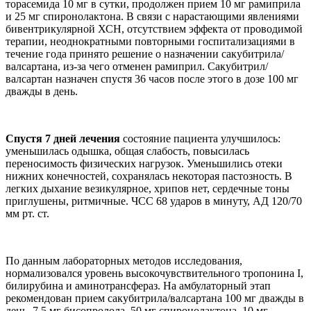
торасемида 10 мг в сутки, продолжен прием 10 мг рамиприла
и 25 мг спиронолактона. В связи с нарастающими явлениями
бивентрикулярной ХСН, отсутствием эффекта от проводимой
терапии, неоднократными повторными госпитализациями в
течение года принято решение о назначении сакубитрила/
валсартана, из-за чего отменен рамиприл. Сакубитрил/
валсартан назначен спустя 36 часов после этого в дозе 100 мг
дважды в день.
Спустя 7 дней лечения
состояние пациента улучшилось:
уменьшилась одышка, общая слабость, повысилась
переносимость физических нагрузок. Уменьшились отеки
нижних конечностей, сохранялась некоторая пастозность. В
легких дыхание везикулярное, хрипов нет, сердечные тоны
приглушены, ритмичные. ЧСС 68 ударов в минуту, АД 120/70
мм рт. ст.
По данным лабораторных методов исследования,
нормализовался уровень высокочувствительного тропонина I,
билирубина и аминотрансфераз. На амбулаторный этап
рекомендован прием сакубитрила/валсартана 100 мг дважды в
день, 7,5 мг бисопролола, 50 мг спиронолактона, 10 мг