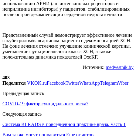
использованию АРНИ (ангиотензиновых рецепторов и
неприлизина ингибиторы) у пациентов, стабилизированных
после острой декомпенсации сердечной недостаточности.
Представленный случай демонстрирует эффективное лечение
сакубитрилом/валсартаном пациента с декомпенсацией ХСН.
На фоне лечения отмечено улучшение клинической картины,
уменьшение функционального класса ХСН, а также
положительная динамика показателей ЭхоКГ.
Источник:
medvestnik.by
403
Поделится
VK
OK.ru
Facebook
Twitter
WhatsApp
Telegram
Viber
Предыдущая запись
COVID-19 фактор суицидального риска?
Следующая запись
Система BI-RADS в повседневной практике врача. Часть 1
Вам также могут понравиться
Еще от автора