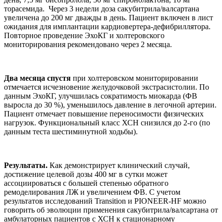
торасемида. Через 3 недели доза сакубитрила/валсартана
увеличена до 200 мг дважды в день. Пациент включен в лист
ожидания для имплантации кардиовертера-дефибриллятора.
Повторное проведение ЭхоКГ и холтеровского
мониторирования рекомендовано через 2 месяца.
Два месяца спустя
при холтеровском мониторировании
отмечается исчезновение желудочковой экстрасистолии. По
данным ЭхоКГ, улучшилась сократимость миокарда (ФВ
выросла до 30 %), уменьшилось давление в легочной артерии.
Пациент отмечает повышение переносимости физических
нагрузок. Функциональный класс ХСН снизился до 2-го (по
данным теста шестиминутной ходьбы).
Результаты.
Как демонстрирует клинический случай,
достижение целевой дозы 400 мг в сутки может
ассоциироваться с большей степенью обратного
ремоделирования ЛЖ и увеличением ФВ. С учетом
результатов исследований Transition и PIONEER-HF можно
говорить об эволюции применения сакубитрила/валсартана от
амбулаторных пациентов с ХСН к стационарному