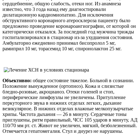
сердцебиение, общую слабость, отеки ног. Из анамнеза
известно, что 3 года назад ему диагностировали
дилатационную кардиомиопатию. Для исключения
обструктивного коронарного атеросклероза пациенту было
предложено проведение коронароангиографии, от которой он
категорически отказался. За последний год мужчина трижды
госпитализировался в стационар из-за ухудшения состояния.
Амбулаторно ежедневно принимал бисопролол 5 мг,
рамиприл 10 мг, торасемид 10 мг, спиронолактон 25 мг.
Объективно:
общее состояние тяжелое. Больной в сознании.
Положение вынужденное (ортопноэ). Кожа и слизистые
бледно-розовые, акроцианоз. Отеки голеней и стоп,
периферические лимфоузлы не увеличены. Притупление
перкуторного звука в нижних отделах легких, дыхание
везикулярное. В нижних отделах влажные мелкопузырчатые
хрипы. Частота дыхания — 26 в минуту. Сердечные тоны
приглушены, ритм правильный, ЧСС 105 ударов в минуту, АД
110/70 мм рт. ст. Живот не увеличен, мягкий, безболезненный.
Отмечается гепатомегалия. Стул и диурез не нарушены.