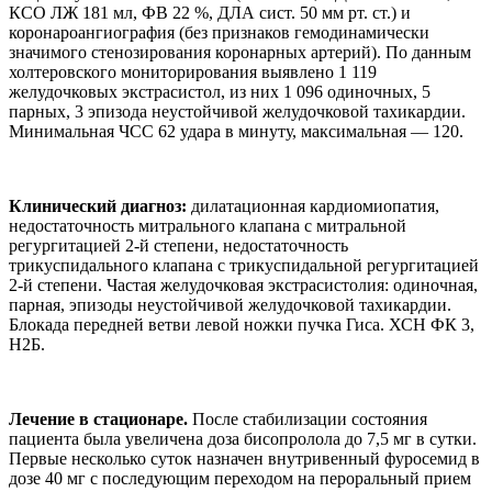
КСО ЛЖ 181 мл, ФВ 22 %, ДЛА сист. 50 мм рт. ст.) и
коронароангиография (без признаков гемодинамически
значимого стенозирования коронарных артерий). По данным
холтеровского мониторирования выявлено 1 119
желудочковых экстрасистол, из них 1 096 одиночных, 5
парных, 3 эпизода неустойчивой желудочковой тахикардии.
Минимальная ЧСС 62 удара в минуту, максимальная — 120.
Клинический диагноз:
дилатационная кардиомиопатия,
недостаточность митрального клапана с митральной
регургитацией 2-й степени, недостаточность
трикуспидального клапана с трикуспидальной регургитацией
2-й степени. Частая желудочковая экстрасистолия: одиночная,
парная, эпизоды неустойчивой желудочковой тахикардии.
Блокада передней ветви левой ножки пучка Гиса. ХСН ФК 3,
Н2Б.
Лечение в стационаре.
После стабилизации состояния
пациента была увеличена доза бисопролола до 7,5 мг в сутки.
Первые несколько суток назначен внутривенный фуросемид в
дозе 40 мг с последующим переходом на пероральный прием