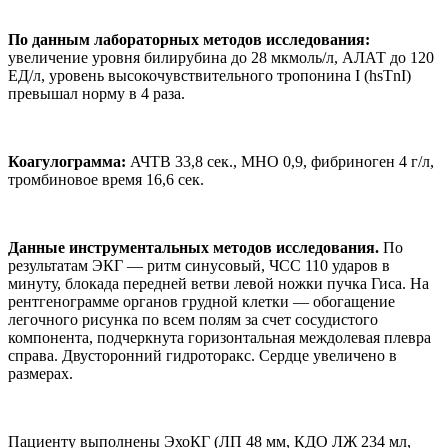
По данным лабораторных методов исследования:
увеличение уровня билирубина до 28 мкмоль/л, АЛАТ до 120
ЕД/л, уровень высокочувствительного тропонина I (hsTnI)
превышал норму в 4 раза.
Коагулограмма:
АЧТВ 33,8 сек., МНО 0,9, фибриноген 4 г/л,
тромбиновое время 16,6 сек.
Данные инструментальных методов исследования.
По
результатам ЭКГ — ритм синусовый, ЧСС 110 ударов в
минуту, блокада передней ветви левой ножки пучка Гиса. На
рентгенограмме органов грудной клетки — обогащение
легочного рисунка по всем полям за счет сосудистого
компонента, подчеркнута горизонтальная междолевая плевра
справа. Двусторонний гидроторакс. Сердце увеличено в
размерах.
Пациенту выполнены ЭхоКГ (ЛП 48 мм, КДО ЛЖ 234 мл,