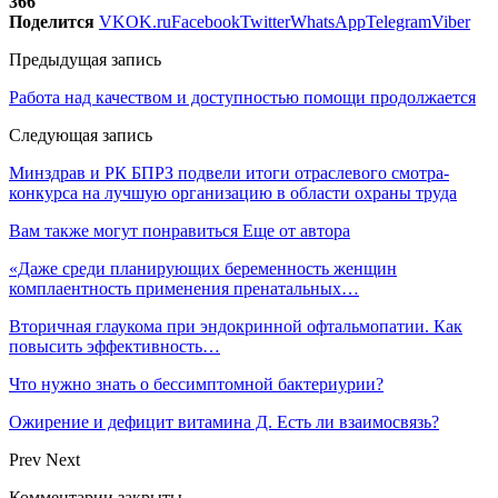
366
Поделится
VK
OK.ru
Facebook
Twitter
WhatsApp
Telegram
Viber
Предыдущая запись
Работа над качеством и доступностью помощи продолжается
Следующая запись
Минздрав и РК БПРЗ подвели итоги отраслевого смотра-
конкурса на лучшую организацию в области охраны труда
Вам также могут понравиться
Еще от автора
«Даже среди планирующих беременность женщин
комплаентность применения пренатальных…
Вторичная глаукома при эндокринной офтальмопатии. Как
повысить эффективность…
Что нужно знать о бессимптомной бактериурии?
Ожирение и дефицит витамина Д. Есть ли взаимосвязь?
Prev
Next
Комментарии закрыты.