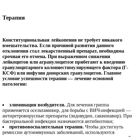
Терапия
Конституциональная лейкопения не требует никакого
вмешательства. Если причиной развития данного
отклонения стал лекарственный препарат, необходима
срочная его отмена. При выраженном снижении
лейкоцитов или агранулоцитозе прибегают к введению
гранулоцитарного колониестимулирующего фактора (Г-
КСФ) или инфузии донорских гранулоцитов. Главное
условие успешности терапии — лечение основной
патологии:
элиминация возбудителя.
Для лечения гриппа
применяется осельтамивир, для борьбы с ВИЧ-инфекцией —
антиретровирусные препараты (зидовудин, саквинавир). При
бактериальной инфекции назначаются антибиотики;
противовоспалительная терапия.
Чтобы достигнуть
ремиссии аутоиммунных заболеваний, используются