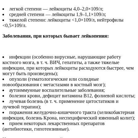
легкой степени — лейкоциты 4,0–2,0×109/л;
средней степени — лейкоциты 1,9–1,1×109/л;
тяжелой степени: лейкоциты <1,0×109/л, нейтрофилы
<0,5×109/л.
Заболевания, при которых бывает лейкопения:
инфекции (особенно вирусные, нарушающие работу
костного мозга, в т. ч. ВИЧ, гепатиты, а также тяжелые
инфекции, при которых лейкоциты расходуются быстрее, чем
могут быть произведены);
опухоли (гематологические или солидные
новообразования с метастазами в костный мозг);
аутоиммунные воспалительные заболевания;
болезни крови, дефицит витамина В12, фолиевой кислоты;
лучевая болезнь (в т. ч. применение цитостатиков и
лучевой терапии);
поражения желудочно-кишечного тракта (хеликобактерная
инфекция, болезнь Крона, неспецифический язвенный колит);
прием некоторых лекарственных препаратов
(антибиотики, гипотензивные).