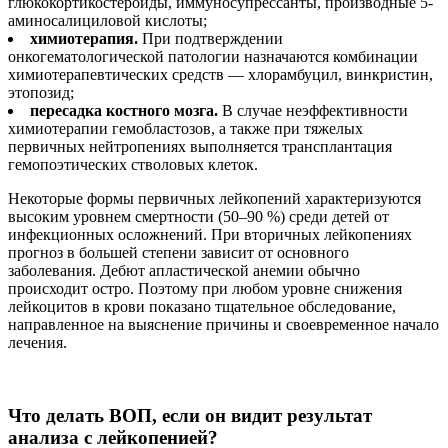
глюкокортикостероиды, иммуносупрессанты, производные 5-
аминосалициловой кислоты;
химиотерапия.
При подтверждении
онкогематологической патологии назначаются комбинации
химиотерапевтических средств — хлорамбуцил, винкристин,
этопозид;
пересадка костного мозга.
В случае неэффективности
химиотерапии гемобластозов, а также при тяжелых
первичных нейтропениях выполняется трансплантация
гемопоэтических стволовых клеток.
Некоторые формы первичных лейкопений характеризуются
высоким уровнем смертности (50–90 %) среди детей от
инфекционных осложнений. При вторичных лейкопениях
прогноз в большей степени зависит от основного
заболевания. Дебют апластической анемии обычно
происходит остро. Поэтому при любом уровне снижения
лейкоцитов в крови показано тщательное обследование,
направленное на выяснение причины и своевременное начало
лечения.
Что делать ВОП, если он видит результат
анализа с лейкопенией?