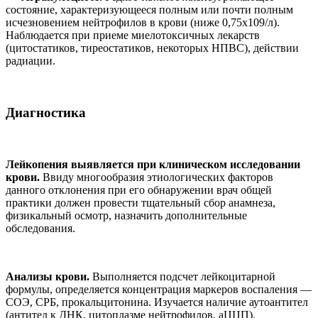
состояние, характеризующееся полным или почти полным
исчезновением нейтрофилов в крови (ниже 0,75х109/л).
Наблюдается при приеме миелотоксичных лекарств
(цитостатиков, тиреостатиков, некоторых НПВС), действии
радиации.
Диагностика
Лейкопения выявляется при клиническом исследовании
крови.
Ввиду многообразия этиологических факторов
данного отклонения при его обнаружении врач общей
практики должен провести тщательный сбор анамнеза,
физикальный осмотр, назначить дополнительные
обследования.
Анализы крови.
Выполняется подсчет лейкоцитарной
формулы, определяется концентрация маркеров воспаления —
СОЭ, СРБ, прокальцитонина. Изучается наличие аутоантител
(антител к ДНК, цитоплазме нейтрофилов, аЦЦП).