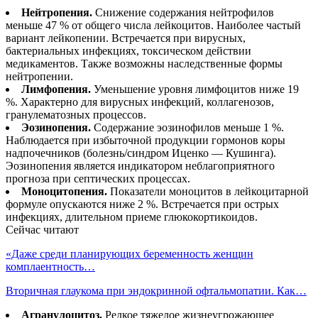
Нейтропения.
Снижение содержания нейтрофилов
меньше 47 % от общего числа лейкоцитов. Наиболее частый
вариант лейкопении. Встречается при вирусных,
бактериальных инфекциях, токсическом действии
медикаментов. Также возможны наследственные формы
нейтропении.
Лимфопения.
Уменьшение уровня лимфоцитов ниже 19
%. Характерно для вирусных инфекций, коллагенозов,
гранулематозных процессов.
Эозинопения.
Содержание эозинофилов меньше 1 %.
Наблюдается при избыточной продукции гормонов коры
надпочечников (болезнь/синдром Иценко — Кушинга).
Эозинопения является индикатором неблагоприятного
прогноза при септических процессах.
Моноцитопения.
Показатели моноцитов в лейкоцитарной
формуле опускаются ниже 2 %. Встречается при острых
инфекциях, длительном приеме глюкокортикоидов.
Сейчас читают
«Даже среди планирующих беременность женщин
комплаентность…
Вторичная глаукома при эндокринной офтальмопатии. Как…
Агранулоцитоз.
Редкое тяжелое жизнеугрожающее