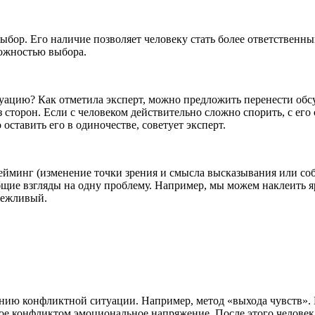
выбор. Его наличие позволяет человеку стать более ответствен
можностью выбора.
ситуацию? Как отметила эксперт, можно предложить перенести об
 сторон. Если с человеком действительно сложно спорить, с его
 оставить его в одиночестве, советует эксперт.
рейминг (изменение точки зрения и смысла высказывания или со
 общие взгляды на одну проблему. Например, мы можем наклеить 
ережливый.
нию конфликтной ситуации. Например, метод «выхода чувств». Е
нное конфликтом эмоциональное напряжение. После этого челове