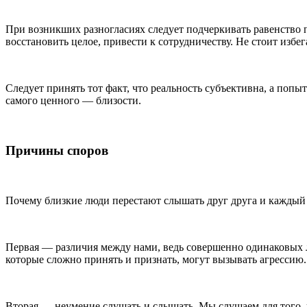
При возникших разногласиях следует подчеркивать равенство по
восстановить целое, привести к сотрудничеству. Не стоит избе
Следует принять тот факт, что реальность субъективна, а поп
самого ценного — близости.
Причины споров
Почему близкие люди перестают слышать друг друга и каждый 
Первая — различия между нами, ведь совершенно одинаковых лю
которые сложно принять и признать, могут вызывать агрессию.
Вторая — неумение слушать и слышать. Мы слушаем для того, 