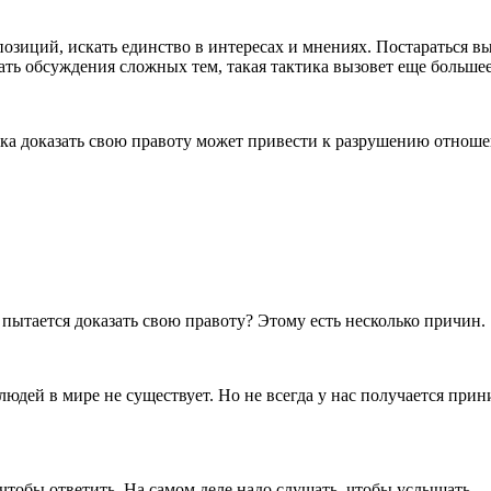
зиций, искать единство в интересах и мнениях. Постараться выс
гать обсуждения сложных тем, такая тактика вызовет еще большее
ытка доказать свою правоту может привести к разрушению отноше
пытается доказать свою правоту? Этому есть несколько причин.
дей в мире не существует. Но не всегда у нас получается прини
чтобы ответить. На самом деле надо слушать, чтобы услышать.