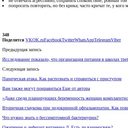
не отвечать агрессивно, сохранять спокойствие, ровный тон 
попросить повторить, но без крика; часто кричат те, у кого
348
Поделится
VK
OK.ru
Facebook
Twitter
WhatsApp
Telegram
Viber
Предыдущая запись
Исследование показало, что организация питания в школах тр
Следующая запись
Паническая атака. Как распознать и справиться с приступом
Вам также могут понравиться
Еще от автора
«Даже среди планирующих беременность женщин комплаентн
Вторичная глаукома при эндокринной офтальмопатии. Как по
Что нужно знать о бессимптомной бактериурии?
Ожирение и дефицит витамина Д. Есть ли взаимосвязь?