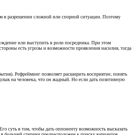
ным в разрешении сложной или спорной ситуации. Поэтому
суждение или выступить в роли посредника. При этом
 стороны есть угрозы и возможности проявления насилия, тогда
бытия). Рефрейминг позволяет расширить восприятие, понять
ярлык на человека, что он жадный. Но если дать позитивную
го суть в том, чтобы дать оппоненту возможность высказать
к в большей степени предрасположен к поиску вариантов