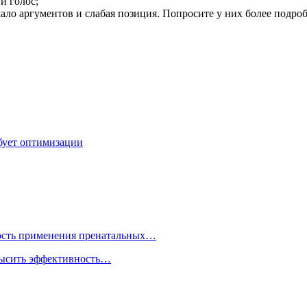
и голос;
 мало аргументов и слабая позиция. Попросите у них более подро
ебует оптимизации
ость применения пренатальных…
высить эффективность…