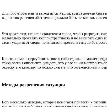
Для того чтобы найти выход из ситуации, всегда должен быть 
вариантов решения обязательно должно быть несколько, с воз
Что делать тем, кто стал свидетелем спора, чтобы разрядить 
желательно проявлять беспристрастность и не выбирать одну из
стоит уходить от спора, попытаться перевести тему либо просто
Кстати, помочь переубедить своего собеседника помогает реф
точку зрения оппонента, увидеть, что у вас с ним могут быть
окраску его качеству, то можно сказать, что он экономный и б
Методы разрешения ситуации
Есть несколько методов, которые помогают привести к разреше
все, что у него наболело, и тем самым снизить спровоцирова