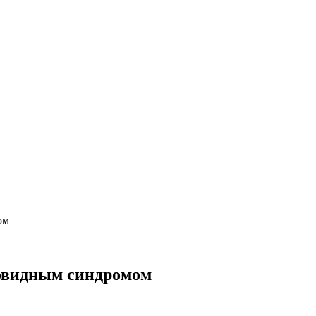
ом
ковидным синдромом