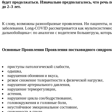
будет продолжаться. Изначально предполагалось, что речь 
до 2–3 лет.
К слову, возможны разнообразные проявления. Ни пациенты, ни 
заболевания. Long-COVID рассматривается как мультисистемно
дальнобойщика»: по аналогии с водителем большегруза, который
Основные Проявления Проявления постковидного синдрома
приступы патологической слабости,
одышка,
нарушения обоняния и вкуса,
резкое снижение толерантности к физической нагрузке,
нарушение артериального давления,
нарушение терморегуляции,
астения,
нарушение цикла сон/бодрствование,
головокружения и головные боли,
неустойчивое эмоциональное состояние,
скованность в груди,