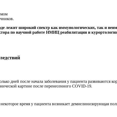
чников.
оде лежит широкий спектр как иммунологических, так и не
тора по научной работе НМИЦ реабилитации и курортологии 
ледствий
лько дней после начала заболевания у пациента развиваются ко
инической картине после перенесенного COVID-19.
екоторое время у пациента возникает демиелинизирующая поли