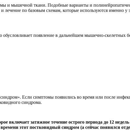
емы и мышечной ткани. Подобные варианты и полинейропатичес
 и лечение по базовым схемам, которые используются именно у 
то обусловливает появление в дальнейшем мышечно-скелетных б
индром». Если симптомы появились во время или после инфекци
ковидного синдрома.
е включает затяжное течение острого периода до 12 недель 
ко времени этот постковидный синдром (а сейчас появился о