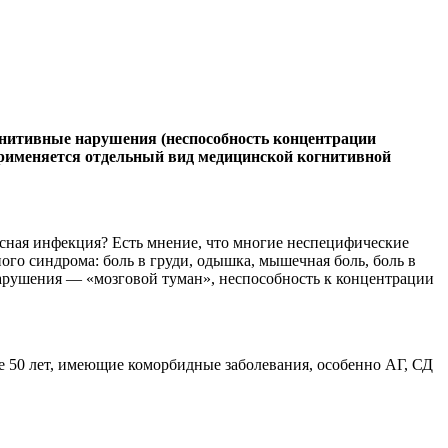
гнитивные нарушения (неспособность концентрации
 применяется отдельный вид медицинской когнитивной
усная инфекция? Есть мнение, что многие неспецифические
го синдрома: боль в груди, одышка, мышечная боль, боль в
е нарушения — «мозговой туман», неспособность к концентрации
е 50 лет, имеющие коморбидные заболевания, особенно АГ, СД