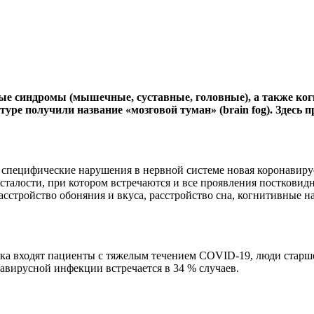
ые синдромы (мышечные, суставные, головные), а также ко
уре получили название «мозговой туман» (brain fog). Здесь
и специфические нарушения в нервной системе новая коронавир
алости, при котором встречаются и все проявления постковидно
, расстройство обоняния и вкуса, расстройство сна, когнитивны
иска входят пациенты с тяжелым течением COVID-19, люди старш
авирусной инфекции встречается в 34 % случаев.