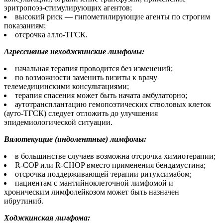
эритропоэз-стимулирующих агентов;
высокий риск — гипометилирующие агенты по строгим
показаниям;
отсрочка алло-ТГСК.
Агрессивные неходжкинские лимфомы:
начальная терапия проводится без изменений;
по возможности заменить визиты к врачу
телемедицинскими консультациями;
терапия спасения может быть начата амбулаторно;
аутотрансплантацию гемопоэтических стволовых клеток
(ауто-ТГСК) следует отложить до улучшения
эпидемиологической ситуации.
Вялотекущие (индолентные) лимфомы:
в большинстве случаев возможна отсрочка химиотерапии;
R-COP или R-CHOP вместо применения бендамустина;
отсрочка поддерживающей терапии ритуксимабом;
пациентам с мантийноклеточной лимфомой и
хроническим лимфолейкозом может быть назначен
ибрутиниб.
Ходжкинская лимфома: