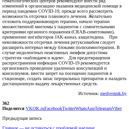
гематологических центров рекомендуют внести ряд
изменений в организацию оказания медицинской помощи в
период пандемии COVID-19, прежде всего рассмотреть
возможность отсрочки планового лечения. Желательно
отложить поддерживающую терапию, начало терапии
множественной миеломы у пациентов с сомнительными
критериями органного поражения (CRAB-симптомами),
применение ингибиторов JAK-киназ, азацитидина. При
невозможности отсрочки лечения ритуксимабом следует
расширить интервал между блоками полихимиотерапии. В
случае индолентных неактивных лимфом допустима
стратегия «наблюдаем и ждем». Для предотвращения
распространения инфекции COVID-19 рекомендуется
организовать проведение удаленных консультаций и
консилиумов, ввести запрет на посещение пациентов в
стационаре, создать запас пероральных препаратов и наладить
дистанционную выдачу лекарственных средств.
Источник:
medvestnik.by
362
Поделится
VK
OK.ru
Facebook
Twitter
WhatsApp
Telegram
Viber
Предыдущая запись
Главное — не оставаться с проблемой наедине