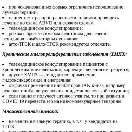
при локализованных формах ограничить использование
лучевой терапии;
пациентам с распространенными стадиями проводить
лечение по схеме ABVD или схожим схемам;
телемедицинское консультирование;
режим с брентуксимабом ведотином для лечения
рецидивов в амбулаторных условиях;
ауто-ТГСК и алло-ТГСК рекомендуется отложить.
Хронические миелопролиферативные заболевания (ХМПЗ):
телемедицинское консультирование пациентов с
хроническим миелолейкозом, коррекция лечения не требуется;
другие ХМПЗ — стандартное применение
гидроксикарбамида и анагрелида;
отсрочка применения ингибиторов JAK-киназ, например
руксолитиниба, до улучшения эпидемиологической ситуации;
если пациент получает антикоагулянты, то при развитии
COVID-19 перевести его на низкомолекулярные гепарины.
Множественная миелома:
не менять начальную терапию, в т. ч. у кандидатов на
ТГСК;
поддерживающую терапию проводить по возможности