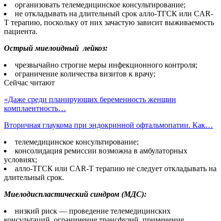
организовать телемедицинское консультирование;
не откладывать на длительный срок алло-ТГСК или CAR-
T терапию, поскольку от них зачастую зависит выживаемость
пациента.
Острый миелоидный лейкоз:
чрезвычайно строгие меры инфекционного контроля;
ограничение количества визитов к врачу;
Сейчас читают
«Даже среди планирующих беременность женщин
комплаентность…
Вторичная глаукома при эндокринной офтальмопатии. Как…
телемедицинское консультирование;
консолидация ремиссии возможна в амбулаторных
условиях;
алло-ТГСК или CAR-T терапию не следует откладывать на
длительный срок.
Миелодиспластический синдром (МДС):
низкий риск — проведение телемедицинских
консультаций, ограничение трансфузий, применение