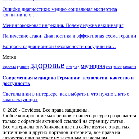
Ошибки диагностики: медико-социальная экспертиза
когнитивных…
Менингококковая инфекция. Почему нужна вакцинация
Панические атаки. Диагностика и эффективная схема терапии
Вопросы радиационной безопасности обсудили на…
Метки
здоровье
медицина
#красота
граница
интерьер
свет
такси
таможня
Современная медицина Германии: технологии, качество и
доступность
Светильники в интерьере: как выбрать и что нужно знать о
комплектующих
© 2026 - Covidtest. Все права защищены.
Любое копирование материалов с нашего ресурса разрешается
только с обратной активной ссылкой на страницу статьи.
Все материалы опубликованные на сайте взяты с открытых
источников и других порталов интернета, все права на
авторство принадлежат их законным владельцам.