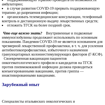
амбулаторно;
в случае развития COVID-19 прервать поддерживающую
терапию до разрешения инфекции;
организовать телемедицинские консультации, телефонный
контроль и дистанционную выдачу лекарственных средств;
отложить ТГСК на более поздний срок.
Что еще важно знать?
Внутривенные и подкожные
иммуноглобулины продолжают использовать по основным
показаниям. Пандемия COVID-19 не является основанием для
чрезмерной лекарственной профилактики, в т. ч. для усиления
антибиотикопрофилактики, избыточного назначения
гранулоцитарных колониестимулирующих факторов (Г-КСФ).
Своевременная вакцинация пациентов
онкогематологического профиля и кандидатов на ТГСК
против пневмококковой инфекции должна проводиться
конъюгированными вакцинами, против гриппа —
инактивированными вакцинами.
Зарубежный опыт
Специалисты итальянских онкологических и