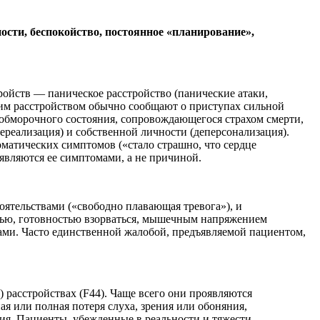
ости, беспокойство, постоянное «планирование»,
ойств — паническое расстройство (панические атаки,
ским расстройством обычно сообщают о приступах сильной
добморочного состояния, сопровождающегося страхом смерти,
ереализация) и собственной личности (деперсонализация).
оматических симптомов («стало страшно, что сердце
 являются ее симптомами, а не причиной.
оятельствами («свободно плавающая тревога»), и
стью, готовностью взорваться, мышечным напряжением
ами. Часто единственной жалобой, предъявляемой пациентом,
расстройствах (F44). Чаще всего они проявляются
я или полная потеря слуха, зрения или обоняния,
ия. Пациенты, убежденные в реальности и тяжести