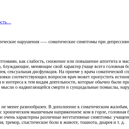
ость…
тические нарушения —– соматические симптомы при депрессивных
томами, как слабость, снижение или повышение аппетита и масс
о, блуждающие, меняющие свой характер (чаще всего головная б
арея, сексуальная дисфункция. На приеме у врача соматической 
ановки соответствующих вопросов врач может пропустить истин
я и интереса к тем видам деятельности, которые обычно были пр
ы, мысли о надвигающейся смерти и суицидальные помыслы, нар
 не менее разнообразен. В дополнение к соматическим жалобам
с хроническим мышечным напряжением: ком в горле, головная бо
оги очень характерны различные вегетативные симптомы: учащен
, тремор, спастические боли в животе, тошнота, диарея и т. д.