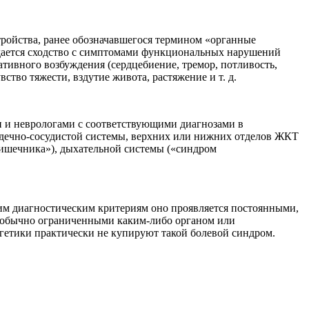
ройства, ранее обозначавшегося термином «органные
юдается сходство с симптомами функциональных нарушений
ивного возбуждения (сердцебиение, тремор, потливость,
тво тяжести, вздутие живота, растяжение и т. д.
и и неврологами с соответствующими диагнозами в
ердечно-сосудистой системы, верхних или нижних отделов ЖКТ
кишечника»), дыхательной системы («синдром
щим диагностическим критериям оно проявляется постоянными,
 обычно ограниченными каким-либо органом или
гетики практически не купируют такой болевой синдром.