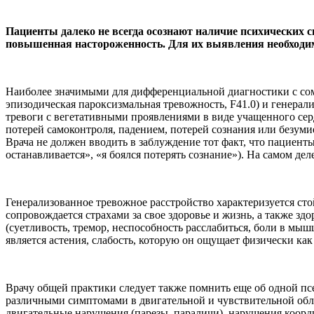
Пациенты далеко не всегда осознают наличие психических с
повышенная настороженность. Для их выявления необходи
Наиболее значимыми для дифференциальной диагностики с сом
эпизодическая пароксизмальная тревожность, F41.0) и генера
тревоги с вегетативными проявлениями в виде учащенного сер
потерей самоконтроля, падением, потерей сознания или безум
Врача не должен вводить в заблуждение тот факт, что пациент
останавливается», «я боялся потерять сознание»). На самом де
Генерализованное тревожное расстройство характеризуется ст
сопровождается страхами за свое здоровье и жизнь, а также 
(суетливость, тремор, неспособность расслабиться, боли в м
является астения, слабость, которую он ощущает физически ка
Врачу общей практики следует также помнить еще об одной пс
различными симптомами в двигательной и чувствительной облас
двигательные нарушения (парезы, параличи), нарушения коорд