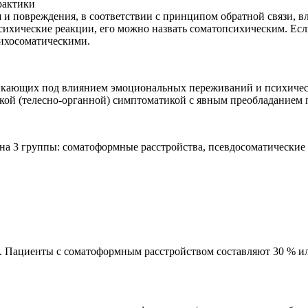
 и повреждения, в соответствии с принципом обратной связи, вл
сихические реакции, его можно назвать соматопсихическим. Ес
сихосоматическими.
икающих под влиянием эмоциональных переживаний и психическо
кой (телесно-органной) симптоматикой с явным преобладанием 
на 3 группы: соматоформные расстройства, псевдосоматические
. Пациенты с соматоформным расстройством составляют 30 % ил