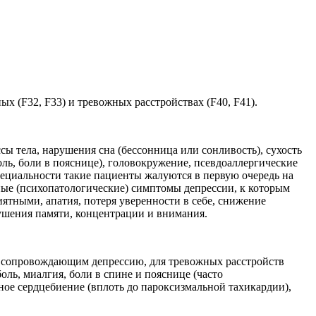
 (F32, F33) и тревожных расстройствах (F40, F41).
ы тела, нарушения сна (бессонница или сонливость), сухость
оль, боли в пояснице), головокружение, псевдоаллергические
специальности такие пациенты жалуются в первую очередь на
ные (психопатологические) симптомы депрессии, к которым
иятными, апатия, потеря уверенности в себе, снижение
ушения памяти, концентрации и внимания.
, сопровождающим депрессию, для тревожных расстройств
ль, миалгия, боли в спине и пояснице (часто
ное сердцебиение (вплоть до пароксизмальной тахикардии),