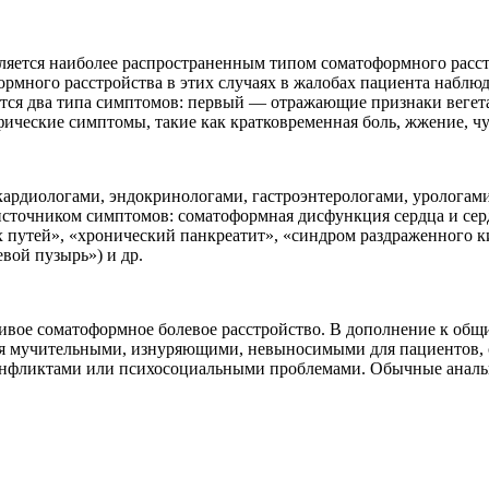
яется наиболее распространенным типом соматоформного расст
рмного расстройства в этих случаях в жалобах пациента набл
тся два типа симптомов: первый — отражающие признаки вегетат
ческие симптомы, такие как кратковременная боль, жжение, чувс
ардиологами, эндокринологами, гастроэнтерологами, урологам
т источником симптомов: соматоформная дисфункция сердца и с
 путей», «хронический панкреатит», «синдром раздраженного 
вой пузырь») и др.
чивое соматоформное болевое расстройство. В дополнение к об
ся мучительными, изнуряющими, невыносимыми для пациентов,
конфликтами или психосоциальными проблемами. Обычные аналь