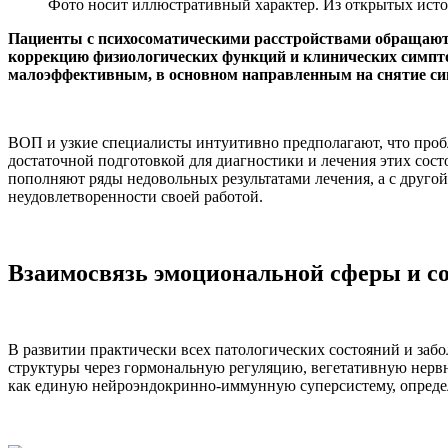
Фото носит иллюстративный характер. Из открытых исто
Пациенты с психосоматическими расстройствами обращаютс
коррекцию физиологических функций и клинических симптом
малоэффективным, в основном направленным на снятие си
ВОП и узкие специалисты интуитивно предполагают, что проб
достаточной подготовкой для диагностики и лечения этих сос
пополняют ряды недовольных результатами лечения, а с друго
неудовлетворенности своей работой.
Взаимосвязь эмоциональной сферы и с
В развитии практически всех патологических состояний и заб
структуры через гормональную регуляцию, вегетативную нервн
как единую нейроэндокринно-иммунную суперсистему, определ