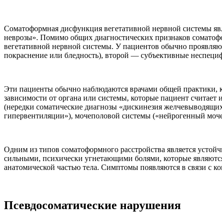
Соматоформная дисфункция вегетативной нервной системы явл
неврозы». Помимо общих диагностических признаков соматофо
вегетативной нервной системы. У пациентов обычно проявляю
покраснение или бледность), второй — субъективные неспецифи
Эти пациенты обычно наблюдаются врачами общей практики, к
зависимости от органа или системы, которые пациент считае
(нередки соматические диагнозы «дискинезия желчевыводящих
гипервентиляции»), мочеполовой системы («нейрогенный моче
Одним из типов соматоформного расстройства является устой
сильными, психически угнетающими болями, которые являют
анатомической частью тела. Симптомы появляются в связи с 
Псевдосоматические нарушения