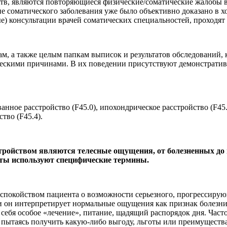
тв, являются повторяющиеся физические/соматические жалобы в
вие соматического заболевания уже было объективно доказано в 
) консультации врачей соматических специальностей, проходят
м, а также целым папкам выписок и результатов обследований, 
ическими причинами. В их поведении присутствуют демонстрати
нное расстройство (F45.0), ипохондрическое расстройство (F4
тво (F45.4).
ойством являются телесные ощущения, от болезненных до н
енты используют специфические термины.
еспокойством пациента о возможности серьезного, прогрессиру
 и он интерпретирует нормальные ощущения как признак болезни
себя особое «лечение», питание, щадящий распорядок дня. Часто
 пытаясь получить какую-либо выгоду, льготы или преимущества