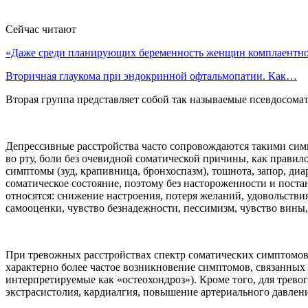
Сейчас читают
«Даже среди планирующих беременность женщин комплаентн
Вторичная глаукома при эндокринной офтальмопатии. Как…
Вторая группа представляет собой так называемые псевдосома
Депрессивные расстройства часто сопровождаются такими симп
во рту, боли без очевидной соматической причины, как правил
симптомы (зуд, крапивница, бронхоспазм), тошнота, запор, ди
соматическое состояние, поэтому без настороженности и пост
относятся: снижение настроения, потеря желаний, удовольстви
самооценки, чувство безнадежности, пессимизм, чувство вин
При тревожных расстройствах спектр соматических симптомов
характерно более частое возникновение симптомов, связанных 
интерпретируемые как «остеохондроз»). Кроме того, для трев
экстрасистолия, кардиалгия, повышение артериального давления