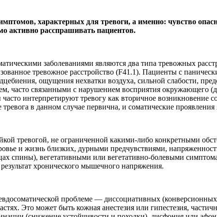
имптомов, характерных для тревоги, а именно: чувство опасн
мо активно расспрашивать пациентов.
атическими заболеваниями являются два типа тревожных расстр
лизованное тревожное расстройство (F41.1). Пациенты с паниче
дцебиения, ощущения нехватки воздуха, сильной слабости, пре
ием, часто связанными с нарушением восприятия окружающего (д
ы часто интерпретируют тревогу как вторичное возникновение с
ле тревога в данном случае первична, и соматические проявления
ойкой тревогой, не ограниченной какими-либо конкретными обст
здоровье и жизнь близких, дурными предчувствиями, напряженно
ышцах спины), вегетативными или вегетативно-болевыми симптом
к результат хронического мышечного напряжения.
евдосоматической проблеме — диссоциативных (конверсионных) 
тях. Это может быть кожная анестезия или гипестезия, частична
инации (снижение устойчивости и походки), дисфония или афон