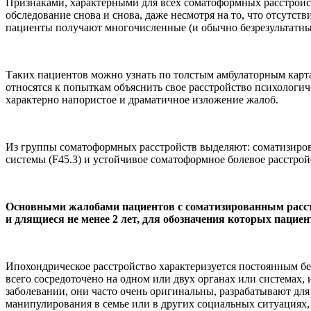
Признаками, характерными для всех соматоформных расстройс
обследование снова и снова, даже несмотря на то, что отсутст
пациенты получают многочисленные (и обычно безрезультатные
Таких пациентов можно узнать по толстым амбулаторным карта
относятся к попыткам объяснить свое расстройство психолог
характерно напористое и драматичное изложение жалоб.
Из группы соматоформных расстройств выделяют: соматизирова
системы (F45.3) и устойчивое соматоформное болевое расстройс
Основными жалобами пациентов с соматизированным расстр
и длящиеся не менее 2 лет, для обозначения которых паци
Ипохондрическое расстройство характеризуется постоянным б
всего сосредоточено на одном или двух органах или системах,
заболевании, они часто очень оригинальны, разрабатывают для 
манипулирования в семье или в других социальных ситуациях,