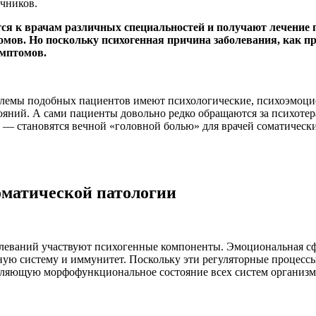
чников.
я к врачам различных специальностей и получают лечение п
ов. Но поскольку психогенная причина заболевания, как пр
мптомов.
лемы подобных пациентов имеют психологические, психоэмоцио
тояний. А сами пациенты довольно редко обращаются за психоте
й — становятся вечной «головной болью» для врачей соматическ
оматической патологии
олеваний участвуют психогенные компоненты. Эмоциональная сф
ую систему и иммунитет. Поскольку эти регуляторные процессы
яющую морфофункциональное состояние всех систем организма 