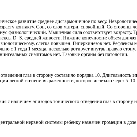
ческое развитие среднее дисгармоничное по весу. Неврологичес
зрасту контакту. Сон, со слов матери, спокойный. Со стороны 
ус физиологический. Мышечная сила соответствует возрасту. Т
ксы D=S, средней живости. Нижние конечности: объем движени
иологическому, слегка повышен. Гиперкинезов нет. Рефлексы 
льно с 1 года 1 месяца, несколько ротирует внутрь правую стопу
енингеальных симптомов нет. Тазовые органы без патологии.
тведения глаз в сторону составило порядка 10. Длительность эп
ции легкой степени выраженности, которое исчезало через 5–10
я с наличием эпизодов тонического отведения глаз в сторону н
нтральной нервной системы ребенку назначен громецин в дозе 0,1