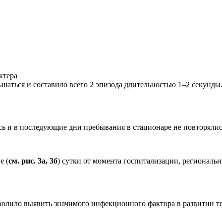
шаться и составило всего 2 эпизода длительностью 1–2 секунд
сь и в последующие дни пребывания в стационаре не повторялис
е (
см. рис. 3а, 3б
) сутки от момента госпитализации, региональ
волило выявить значимого инфекционного фактора в развитии т