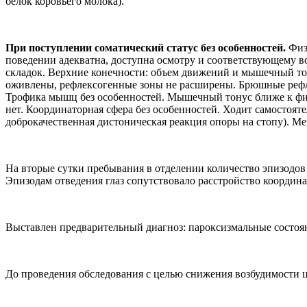
белок коровьего молока).
При поступлении соматический статус без особенностей.
Физи
поведении адекватна, доступна осмотру и соответствующему во
складок. Верхние конечности: объем движений и мышечный тон
оживлены, рефлексогенные зоны не расширены. Брюшные рефле
Трофика мышц без особенностей. Мышечный тонус ближе к физ
нет. Координаторная сфера без особенностей. Ходит самостояте
доброкачественная дистоническая реакция опоры на стопу). М
На вторые сутки пребывания в отделении количество эпизодов о
Эпизодам отведения глаз сопутствовало расстройство координа
Выставлен предварительный диагноз: пароксизмальные состояни
До проведения обследования с целью снижения возбудимости це