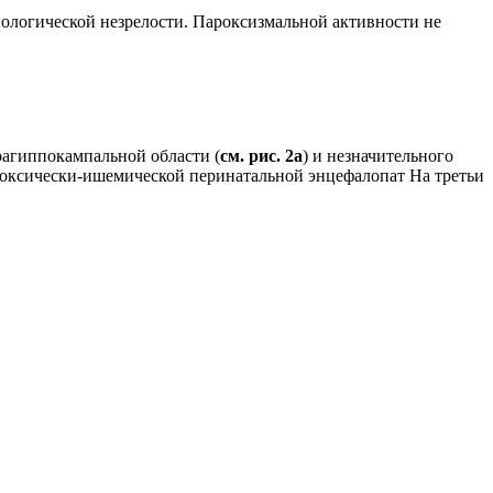
ологической незрелости. Пароксизмальной активности не
рагиппокампальной области (
см. рис. 2а
) и незначительного
ипоксически-ишемической перинатальной энцефалопат На третьи