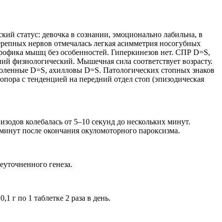
кий статус: девочка в сознании, эмоционально лабильна, в
черепных нервов отмечалась легкая асимметрия носогубных
рофика мышц без особенностей. Гиперкинезов нет. СПР D=S,
й физиологический. Мышечная сила соответствует возрасту.
коленные D=S, ахилловы D=S. Патологических стопных знаков
, опора с тенденцией на передний отдел стоп (эпизодическая
изодов колебалась от 5–10 секунд до нескольких минут.
 минут после окончания окуломоторного пароксизма.
еуточненного генеза.
 г по 1 таблетке 2 раза в день.