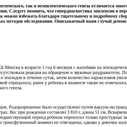
ического, так и неэпилептического генеза отличается много
пии. Следует помнить, что гипердиагностика эпилепсии в пе
 можно избежать благодаря тщательному и подробному сбору
ных методов обследования. Описываемый нами случай демон
Б Минска в возрасте 1 год 6 месяцев с жалобами на эпизодическ
тсутствовала реакция на обращение и звуковые раздражители. П
2-х эпизодов в течение суток, затем количество пароксизмов ув
ой отрицалось; ранее у ребенка в анамнезе также не отмечалос
ого генеза.
дов. Родоразрешение было осуществлено путем вакуум-экстракци
ах. Вес при рождении составлял 3 810 г, длина 51 см. Вскармл
предшествующий период ребенок переносил только простудные 
и трансфузионный анамнез не отягощены, однако у девочки нали