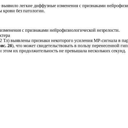
 выявило легкие диффузные изменения с признаками нейрофизи
ы крови без патологии.
изменения с признаками нейрофизиологической незрелости.
 Тл) выявлены признаки некоторого усиления МР-сигнала в па
рис. 2б
), что может свидетельствовать в пользу перенесенной г
при этом их продолжительность не превышала нескольких секунд.