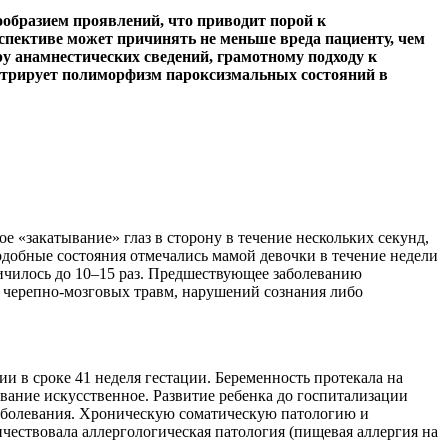
образием проявлений, что приводит порой к
рспективе может причинять не меньше вреда пациенту, чем
 анамнестических сведений, грамотному подходу к
стрирует полиморфизм пароксизмальных состояний в
ое «закатывание» глаз в сторону в течение нескольких секунд,
одобные состояния отмечались мамой девочки в течение недели
еличилось до 10–15 раз. Предшествующее заболеванию
ь черепно-мозговых травм, нарушений сознания либо
и в сроке 41 неделя гестации. Беременность протекала на
ивание искусственное. Развитие ребенка до госпитализации
заболевания. Хроническую соматическую патологию и
чествовала аллергологическая патология (пищевая аллергия на