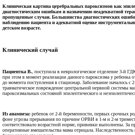
Клиническая картина церебральных пароксизмов как эпилепт
диагностическим ошибкам и назначению неадекватной тера
пропущенные случаи. Большинства диагностических ошибок
наблюдению пациента и адекватной оценке инструменталь
детском возрасте.
Клинический случай
Пациентка В.
, поступила в неврологическое отделение 3-й ГДК
при этом в момент реализации данного пароксизма у ребенка о
до момента поступления в стационар. Заболевание началось с 
травматическое повреждение центральной нервной системы мам
пароксизмальных состояний эпилептического и неэпилептическ
Из анамнеза:
ребенок от 2-й беременности, первых срочных ро
фоне угрозы прерывания по причине ОРВИ в 1-м и 2-м триместр
соответствовало возрастной норме, прививки выполнены. За 
оперативные вмешательства мама отрицала. Наследственность 