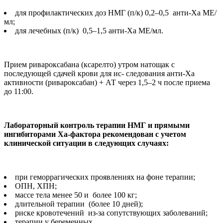
для профилактических доз НМГ (п/к) 0,2–0,5 анти-Ха МЕ/
мл;
для лечебных (п/к) 0,5–1,5 анти-Ха МЕ/мл.
Прием ривароксабана (ксарелто) утром натощак с
последующей сдачей крови для ис- следования анти-Ха
активности (ривароксабан) + АТ через 1,5–2 ч после приема
до 11:00.
Лабораторный контроль терапии НМГ и прямыми
ингибиторами Ха-фактора рекомендован с учетом
клинической ситуации в следующих случаях:
при геморрагических проявлениях на фоне терапии;
ОПН, ХПН;
массе тела менее 50 и более 100 кг;
длительной терапии (более 10 дней);
риске кровотечений из-за сопутствующих заболеваний;
терапии у беременных.