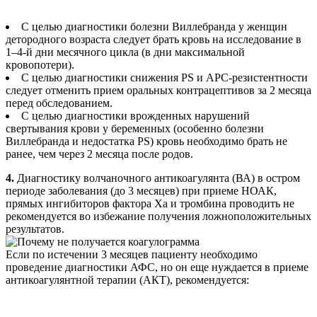
С целью диагностики болезни Виллебранда у женщин
детородного возраста следует брать кровь на исследование в
1–4-й дни месячного цикла (в дни максимальной
кровопотери).
С целью диагностики снижения РS и АРС-резистентности
следует отменить прием оральных контрацептивов за 2 месяца
перед обследованием.
С целью диагностики врожденных нарушений
свертывания крови у беременных (особенно болезни
Виллебранда и недостатка РS) кровь необходимо брать не
ранее, чем через 2 месяца после родов.
4.
Диагностику волчаночного антикоагулянта (ВА) в остром
периоде заболевания (до 3 месяцев) при приеме НОАК,
прямых ингибиторов фактора Ха и тромбина проводить не
рекомендуется во избежание получения ложноположительных
результатов.
Если по истечении 3 месяцев пациенту необходимо
проведение диагностики АФС, но он еще нуждается в приеме
антикоагулянтной терапии (АКТ), рекомендуется: