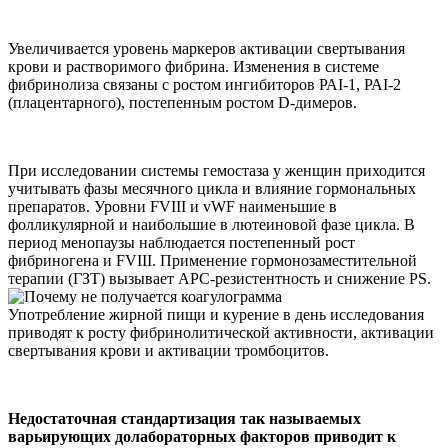
Увеличивается уровень маркеров активации свертывания
крови и растворимого фибрина. Изменения в системе
фибринолиза связаны с ростом ингибиторов РАI-1, РАI-2
(плацентарного), постепенным ростом D-димеров.
При исследовании системы гемостаза у женщин приходится
учитывать фазы месячного цикла и влияние гормональных
препаратов. Уровни FVIII и vWF наименьшие в
фолликулярной и наибольшие в лютеиновой фазе цикла. В
период менопаузы наблюдается постепенный рост
фибриногена и FVIII. Применение гормонозаместительной
терапии (ГЗТ) вызывает АРС-резистентность и снижение PS.
Употребление жирной пищи и курение в день исследования
приводят к росту фибринолитической активности, активации
свертывания крови и активации тромбоцитов.
Недостаточная стандартизация так называемых
варьирующих долабораторных факторов приводит к