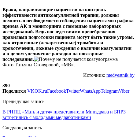
Врачи, направляющие пациентов на контроль
эффективности антикоагулянтной терапии, должны
помнить о необходимости соблюдения пациентами графика
приема АК и мониторинга с помощью лабораторных
исследований. Ведь последствиями пренебрежения
правилами подготовки пациента могут быть такие угрозы,
как ятрогенные (лекарственные) тромбозы и
кровотечения, ложные суждения о наличии коагулопатии
и в целом увеличение расходов на повторные
исследования.
Фото Татьяны Столяровой, «МВ».
Источник:
medvestnik.by
390
Поделится
VK
OK.ru
Facebook
Twitter
WhatsApp
Telegram
Viber
Предыдущая запись
В РНПЦ «Мать и дитя» представители Минздрава и БПРЗ
встретились с молодыми медработниками
Следующая запись