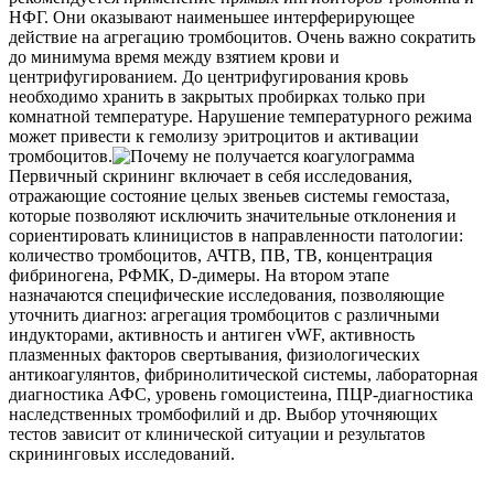
НФГ. Они оказывают наименьшее интерферирующее
действие на агрегацию тромбоцитов. Очень важно сократить
до минимума время между взятием крови и
центрифугированием. До центрифугирования кровь
необходимо хранить в закрытых пробирках только при
комнатной температуре. Нарушение температурного режима
может привести к гемолизу эритроцитов и активации
тромбоцитов.
Первичный скрининг включает в себя исследования,
отражающие состояние целых звеньев системы гемостаза,
которые позволяют исключить значительные отклонения и
сориентировать клиницистов в направленности патологии:
количество тромбоцитов, АЧТВ, ПВ, ТВ, концентрация
фибриногена, РФМК, D-димеры. На втором этапе
назначаются специфические исследования, позволяющие
уточнить диагноз: агрегация тромбоцитов с различными
индукторами, активность и антиген vWF, активность
плазменных факторов свертывания, физиологических
антикоагулянтов, фибринолитической системы, лабораторная
диагностика АФС, уровень гомоцистеина, ПЦР-диагностика
наследственных тромбофилий и др. Выбор уточняющих
тестов зависит от клинической ситуации и результатов
скрининговых исследований.