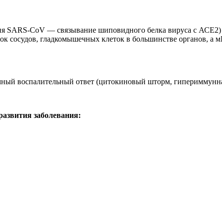
я SARS-CoV — связывание шиповидного белка вируса с АСЕ2) э
ок сосудов, гладкомышечных клеток в большинстве органов, а 
емный воспалительный ответ (цитокиновый шторм, гипериммунна
развития заболевания: