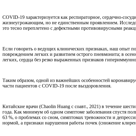
COVID-19 характеризуется как респираторное, сердечно-сосуди
жизнеугрожающим, но не единственным проявлением. Исследо
это тесно переплетено с дефектными противовирусными реак
Если говорить о ведущих клинических признаках, наш опыт по
повреждением легких и развитием острого пневмонита; в осен
легких, сердца без резко выраженных признаков гипериммунно
Таким образом, одной из важнейших особенностей коронавирус
части пациентов с COVID-19 после выздоровления.
Китайские врачи (Chaolin Huang с соавт., 2021) в течение шес
года. Как минимум об одном симптоме заболевания спустя по
63 %, о проблемах со сном, симптомах тревожности и депресс
нормой, а признаки нарушения работы почек (снижение клирен