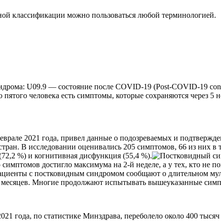
дной классификации можно пользоваться любой терминологией.
рома: U09.9 — состояние после COVID-19 (Post-COVID-19 condit
 пятого человека есть симптомы, которые сохраняются через 5 не
феврале 2021 года, привел данные о подозреваемых и подтвер
 стран. В исследовании оценивались 205 симптомов, 66 из них в
(72,2 %) и когнитивная дисфункция (55,4 %).
о симптомов достигло максимума на 2-й неделе, а у тех, кто не 
о пациенты с постковидным синдромом сообщают о длительном м
 6 месяцев. Многие продолжают испытывать вышеуказанные сим
021 года, по статистике Минздрава, переболело около 400 тысяч