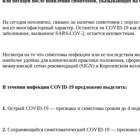
или месяцев после появления симптомов, указывающих на C
На сегодня непонятно, связано ли наличие симптомов с перси
носит многофакторный характер. Останется ли COVID-19 как в
заболевание, вызванное SARS-COV-2, остается неизвестным.
Несмотря на то что симптомы инфекции или ее последствия мо
наиболее удобны для клинической практики положения, сфор
межвузовской сетью рекомендаций (SIGN) и Королевским колле
В течении инфекции COVID-19 предложено выделять:
1.
Острый COVID-19 — признаки и симптомы сроком до 4 неде
2
. Сохраняющийся симптоматический COVID-19 — признаки и 