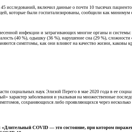
й 45 исследований, включил данные о почти 10 тысячах пациен
юдей, которые были госпитализированы, сообщили как минимум 
енесенной инфекции и затрагивающих многие органы и системы
лость (40 %), одышку (36 %), нарушение сна (29 %), сложности
храняются симптомы, как они влияют на качество жизни, каковы 
ти социальных наук Элизой Перего в мае 2020 года в ее социал
й» характер заболевания и указывая на множественные последст
симптомов, сохраняющихся либо проявляющихся через несколько
и: «Длительный COVID — это состояние, при котором пораже