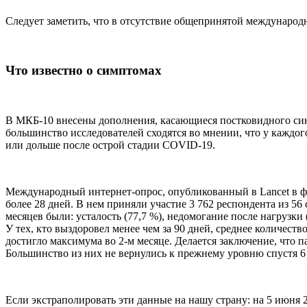
Следует заметить, что в отсутствие общепринятой междунаро
Что известно о симптомах
В МКБ-10 внесены дополнения, касающиеся постковидного синд
большинство исследователей сходятся во мнении, что у каждого
или дольше после острой стадии COVID-19.
Международный интернет-опрос, опубликованный в Lancet в 
более 28 дней. В нем приняли участие 3 762 респондента из 56
месяцев были: усталость (77,7 %), недомогание после нагрузки 
У тех, кто выздоровел менее чем за 90 дней, среднее количеств
достигло максимума во 2-м месяце. Делается заключение, чт
Большинство из них не вернулись к прежнему уровню спустя
Если экстраполировать эти данные на нашу страну: на 5 июня 2