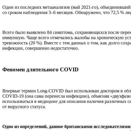
Один из последних метаанализов (май 2021-го), объединивши
со сроком наблюдения 3–6 месяцев. Обнаружено, что 72,5 % л
Всего было выявлено 84 симптома, сохраняющихся после пер
иммунную. Чаще всего отмечались жалобы на хроническую уста
тревожность (20 %). Вместе с тем данных о том, как долго со
инфекции, совершенно недостаточно.
Феномен длительного COVID
Впервые термин Long-COVID был использован доктором в облас
COVID-19 (она сама перенесла инфекцию), объясняя «двухфазны
использоваться в медицине для описания наличия различных 
от вирусного статуса.
Одно из определений, данное британскими исследователям