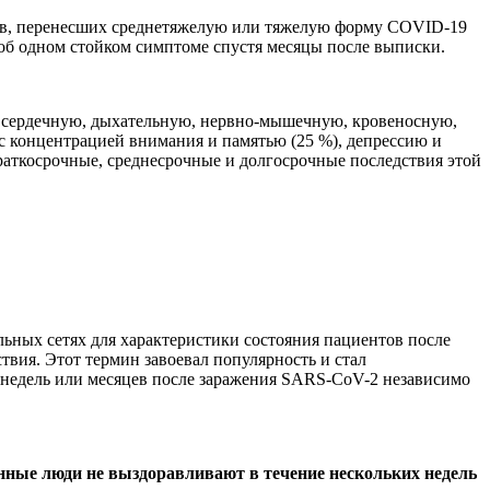
тов, перенесших среднетяжелую или тяжелую форму COVID-19
об одном стойком симптоме спустя месяцы после выписки.
: сердечную, дыхательную, нервно-мышечную, кровеносную,
 с концентрацией внимания и памятью (25 %), депрессию и
краткосрочные, среднесрочные и долгосрочные последствия этой
ьных сетях для характеристики состояния пациентов после
вия. Этот термин завоевал популярность и стал
 недель или месяцев после заражения SARS-CoV-2 независимо
нные люди не выздоравливают в течение нескольких недель