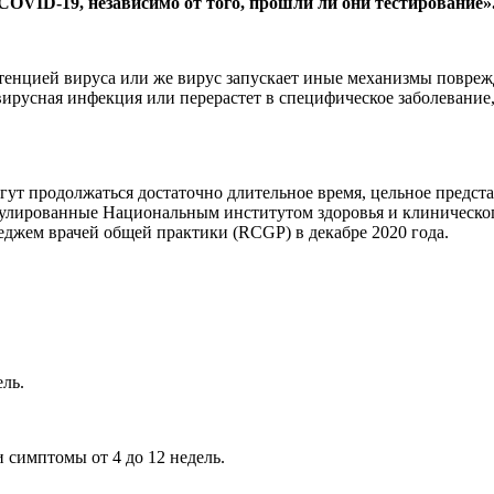
OVID-19, независимо от того, прошли ли они тестирование»
стенцией вируса или же вирус запускает иные механизмы повре
ирусная инфекция или перерастет в специфическое заболевание
гут продолжаться достаточно длительное время, цельное предст
мулированные Национальным институтом здоровья и клиническо
джем врачей общей практики (RCGP) в декабре 2020 года.
ль.
симптомы от 4 до 12 недель.