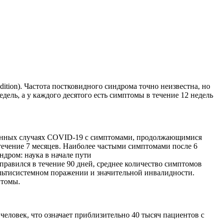
ion). Частота постковидного синдрома точно неизвестна, но
дель, а у каждого десятого есть симптомы в течение 12 недель
жденных случаях COVID-19 с симптомами, продолжающимися
 течение 7 месяцев. Наиболее частыми симптомами после 6
поправился в течение 90 дней, среднее количество симптомов
ультисистемном поражении и значительной инвалидности.
птомы.
 человек, что означает приблизительно 40 тысяч пациентов с