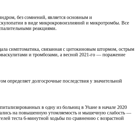
индром, без сомнений, является основным и
скулопатии в виде микрокровоизлияний и микротромбы. Все
спалительными реакциями.
адала симптоматика, связанная с цитокиновым штормом, острым
оваскулитами и тромбозами, а весной 2021-го — поражение
ом определяет долгосрочные последствия у значительной
оспитализированных в одну из больниц в Ухане в начале 2020
овались на повышенную утомляемость и мышечную слабость —
телей теста 6-минутной ходьбы по сравнению с возрастной