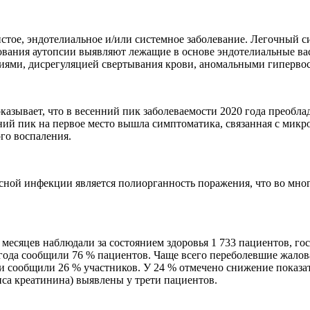
стое, эндотелиальное и/или системное заболевание. Легочный с
вания аутопсии выявляют лежащие в основе эндотелиальные ва
циями, дисрегуляцией свертывания крови, аномальными гиперво
казывает, что в весенний пик заболеваемости 2020 года преобл
ний пик на первое место вышла симптоматика, связанная с микр
го воспаления.
ной инфекции является полиорганность поражения, что во мног
ти месяцев наблюдали за состоянием здоровья 1 733 пациентов, г
лгода сообщили 76 % пациентов. Чаще всего переболевшие жал
ии сообщили 26 % участников. У 24 % отмечено снижение показа
са креатинина) выявлены у трети пациентов.