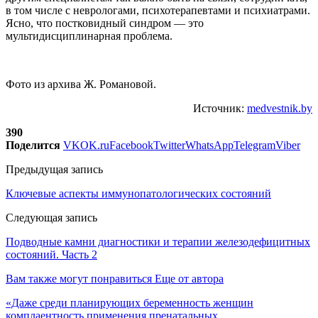
в том числе с неврологами, психотерапевтами и психиатрами.
Ясно, что постковидный синдром — это
мультидисциплинарная проблема.
Фото из архива Ж. Романовой.
Источник:
medvestnik.by
390
Поделится
VK
OK.ru
Facebook
Twitter
WhatsApp
Telegram
Viber
Предыдущая запись
Ключевые аспекты иммунопатологических состояний
Следующая запись
Подводные камни диагностики и терапии железодефицитных
состояний. Часть 2
Вам также могут понравиться
Еще от автора
«Даже среди планирующих беременность женщин
комплаентность применения пренатальных…