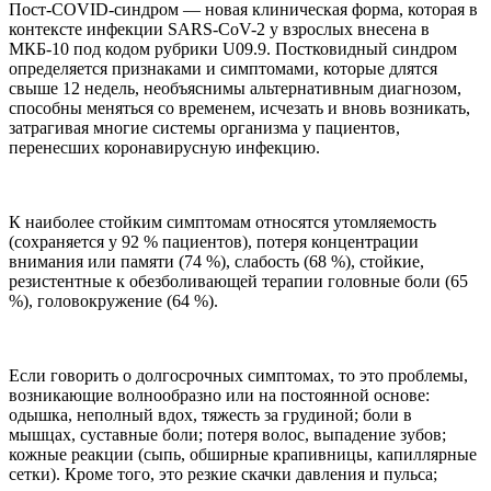
Пост-COVID-синдром — новая клиническая форма, которая в
контексте инфекции SARS-CoV-2 у взрослых внесена в
МКБ-10 под кодом рубрики U09.9. Постковидный синдром
определяется признаками и симптомами, которые длятся
свыше 12 недель, необъяснимы альтернативным диагнозом,
способны меняться со временем, исчезать и вновь возникать,
затрагивая многие системы организма у пациентов,
перенесших коронавирусную инфекцию.
К наиболее стойким симптомам относятся утомляемость
(сохраняется у 92 % пациентов), потеря концентрации
внимания или памяти (74 %), слабость (68 %), стойкие,
резистентные к обезболивающей терапии головные боли (65
%), головокружение (64 %).
Если говорить о долгосрочных симптомах, то это проблемы,
возникающие волнообразно или на постоянной основе:
одышка, неполный вдох, тяжесть за грудиной; боли в
мышцах, суставные боли; потеря волос, выпадение зубов;
кожные реакции (сыпь, обширные крапивницы, капиллярные
сетки). Кроме того, это резкие скачки давления и пульса;