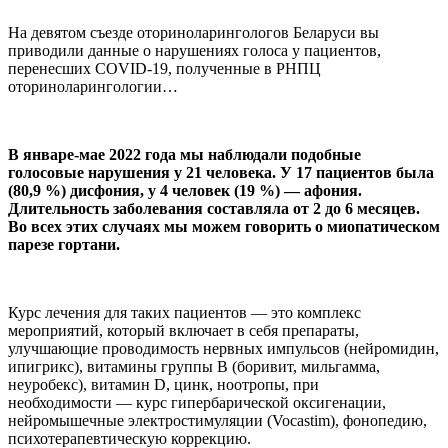
На девятом съезде оториноларингологов Беларуси вы
приводили данные о нарушениях голоса у пациентов,
перенесших COVID-19, полученные в РНПЦ
оториноларингологии…
В январе-мае 2022 года мы наблюдали подобные
голосовые нарушения у 21 человека. У 17 пациентов была
(80,9 %) дисфония, у 4 человек (19 %) — афония.
Длительность заболевания составляла от 2 до 6 месяцев.
Во всех этих случаях мы можем говорить о миопатическом
парезе гортани.
Курс лечения для таких пациентов — это комплекс
мероприятий, который включает в себя препараты,
улучшающие проводимость нервных импульсов (нейромидин,
ипигрикс), витамины группы В (боривит, мильгамма,
неуробекс), витамин D, цинк, ноотропы, при
необходимости — курс гипербарической оксигенации,
нейромышечные электростимуляции (Vocastim), фонопедию,
психотерапевтическую коррекцию.