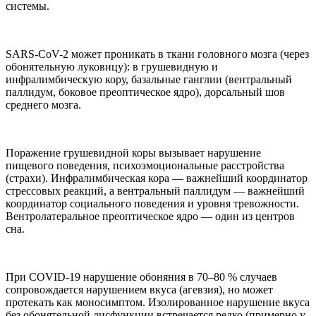
системы.
SARS-CoV-2 может проникать в ткани головного мозга (через
обонятельную луковицу): в грушевидную и
инфралимбическую кору, базальные ганглии (вентральный
паллидум, боковое преоптическое ядро), дорсальный шов
среднего мозга.
Поражение грушевидной коры вызывает нарушение
пищевого поведения, психоэмоциональные расстройства
(страхи). Инфралимбическая кора — важнейший координатор
стрессовых реакций, а вентральный паллидум — важнейший
координатор социального поведения и уровня тревожности.
Вентролатеральное преоптическое ядро — один из центров
сна.
При COVID-19 нарушение обоняния в 70–80 % случаев
сопровождается нарушением вкуса (агевзия), но может
протекать как моносимптом. Изолированное нарушение вкуса
без обонятельной дисфункции встречается редко (примерно у