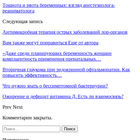
Тошнота и рвота беременных: взгляд анестезиолога-
реаниматолога
Следующая запись
Антимикробная терапия острых заболеваний лор-органов
Вам также могут понравиться
Еще от автора
«Даже среди планирующих беременность женщин
комплаентность применения пренатальных…
Вторичная глаукома при эндокринной офтальмопатии. Как
повысить эффективность…
Что нужно знать о бессимптомной бактериурии?
Ожирение и дефицит витамина Д. Есть ли взаимосвязь?
Prev
Next
Комментарии закрыты.
Интересное: