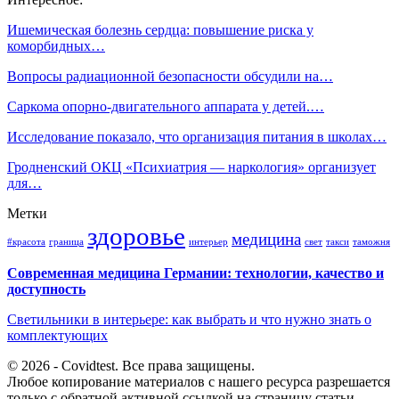
Ишемическая болезнь сердца: повышение риска у
коморбидных…
Вопросы радиационной безопасности обсудили на…
Cаркома опорно-двигательного аппарата у детей.…
Исследование показало, что организация питания в школах…
Гродненский ОКЦ «Психиатрия — наркология» организует
для…
Метки
здоровье
медицина
#красота
граница
интерьер
свет
такси
таможня
Современная медицина Германии: технологии, качество и
доступность
Светильники в интерьере: как выбрать и что нужно знать о
комплектующих
© 2026 - Covidtest. Все права защищены.
Любое копирование материалов с нашего ресурса разрешается
только с обратной активной ссылкой на страницу статьи.