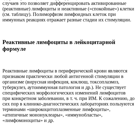
случаев это позволяет дифференцировать активированные
(реактивные) лимфоциты и неактивные («спокойные») клетки
(см. таблицу). Полиморфизм лимфоидных клеток при
иммунных реакциях отражает разные стадии их стимуляции.
Реактивные лимфоциты в лейкоцитарной
формуле
Реактивные лимфоциты в периферической крови являются
признаком практически любой антигенной стимуляции в
организме (вирусная инфекция, коклюш, токсоплазмоз,
туберкулез, аутоиммунная патология и др.). Не существует
специфических морфологических изменений лимфоцитов
при конкретном заболевании, в т. ч. при ИМ. К сожалению, до
сих пор в клинико-диагностических лабораториях пользуются
терминами «широкоцитоплазменные лимфоциты»,
«атипичные мононуклеары», «иммунобласты»,
«лимфомоноциты» и др.