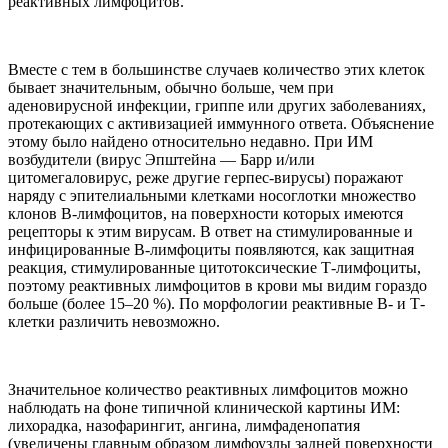
реактивных лимфоцитов.
Вместе с тем в большинстве случаев количество этих клеток
бывает значительным, обычно больше, чем при
аденовирусной инфекции, гриппе или других заболеваниях,
протекающих с активизацией иммунного ответа. Объяснение
этому было найдено относительно недавно. При ИМ
возбудители (вирус Эпштейна — Барр и/или
цитомегаловирус, реже другие герпес-вирусы) поражают
наряду с эпителиальными клетками носоглотки множество
клонов В-лимфоцитов, на поверхности которых имеются
рецепторы к этим вирусам. В ответ на стимулированные и
инфицированные В-лимфоциты появляются, как защитная
реакция, стимулированные цитотоксические Т-лимфоциты,
поэтому реактивных лимфоцитов в крови мы видим гораздо
больше (более 15–20 %). По морфологии реактивные В- и Т-
клетки различить невозможно.
Значительное количество реактивных лимфоцитов можно
наблюдать на фоне типичной клинической картины ИМ:
лихорадка, назофарингит, ангина, лимфаденопатия
(увеличены главным образом лимфоузлы задней поверхности