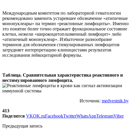
Международным комитетом по лабораторной гематологии
рекомендовано заменить устаревшее обозначение «атипичные
мононуклеары» на термин «реактивные лимфоциты». Именно
это понятие более точно отражает функциональное состояние
клетки, нежели «широкоцитоплазменный лимфоцит» либо
«атипичный мононуклеар». Избыточное разнообразие
терминов для обозначения стимулированных лимфоцитов
затрудняет интерпретацию клиницистами результатов
исследования лейкоцитарной формулы.
Таблица. Сравнительная характеристика реактивного и
нестимулированного лимфоцита.
Источник:
medvestnik.by
413
Поделится
VK
OK.ru
Facebook
Twitter
WhatsApp
Telegram
Viber
Предыдущая запись