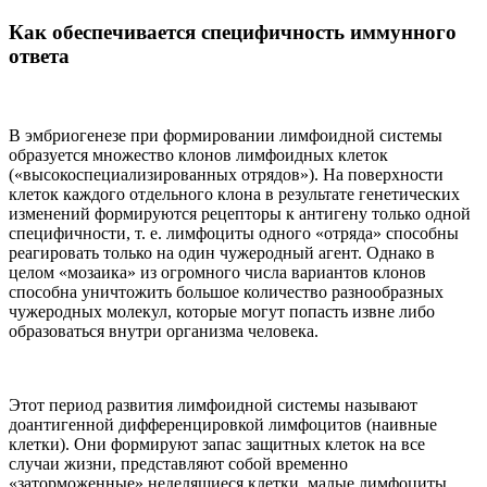
Как обеспечивается специфичность иммунного
ответа
В эмбриогенезе при формировании лимфоидной системы
образуется множество клонов лимфоидных клеток
(«высокоспециализированных отрядов»). На поверхности
клеток каждого отдельного клона в результате генетических
изменений формируются рецепторы к антигену только одной
специфичности, т. е. лимфоциты одного «отряда» способны
реагировать только на один чужеродный агент. Однако в
целом «мозаика» из огромного числа вариантов клонов
способна уничтожить большое количество разнообразных
чужеродных молекул, которые могут попасть извне либо
образоваться внутри организма человека.
Этот период развития лимфоидной системы называют
доантигенной дифференцировкой лимфоцитов (наивные
клетки). Они формируют запас защитных клеток на все
случаи жизни, представляют собой временно
«заторможенные» неделящиеся клетки, малые лимфоциты