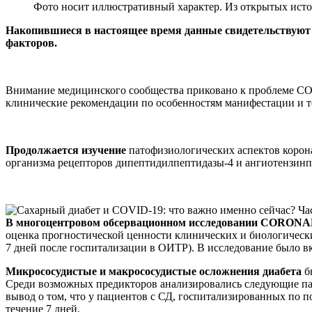
Фото носит иллюстративный характер. Из открытых ист
Накопившиеся в настоящее время данные свидетельствуют 
факторов.
Внимание медицинского сообщества приковано к проблеме CO
клинические рекомендации по особенностям манифестации и т
Продолжается изучение
патофизиологических аспектов корона
организма рецепторов дипептидилпептидазы-4 и ангиотензин
В многоцентровом обсервационном исследовании CORON
оценка прогностической ценности клинических и биологически
7 дней после госпитализации в ОИТР). В исследование было вк
Микрососудистые и макрососудистые осложнения диабета
бы
Среди возможных предикторов анализировались следующие пар
вывод о том, что у пациентов с СД, госпитализированных по 
течение 7 дней.