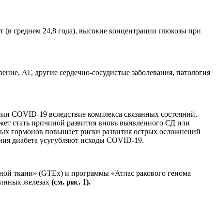
 (в среднем 24,8 года), высокие концентрации глюкозы при
рение, АГ, другие сердечно-сосудистые заболевания, патология
нии COVID-19 вследствие комплекса связанных состояний,
жет стать причиной развития вновь выявленного СД или
ных гормонов повышает риски развития острых осложнений
ения диабета усугубляют исходы COVID-19.
ной ткани» (GTEx) и программы «Атлас ракового генома
ринных железах
(см. рис. 1).