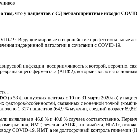
очников
о том, что у пациентов с СД неблагоприятные исходы COVI
VID-19. Ведущие мировые и европейские профессиональные ас
ечения эндокринной патологии в сочетании с COVID-19.
вирусной инфекции, восприимчивость к которой, вероятно, свя
превращающего фермента-2 (АПФ2), которые являются основны
ADO
(в 53 французских центрах с 10 по 31 марта 2020-го) у пац
х факторов/особенностей, связанных с конечной точкой (комби
лючено 1 317 пациентов (64,9 % мужчин, средний возраст 69,8±1
ли выявлены в 46,8 % и 40,8 % случаев соответственно. Первич
аметры: пол, ИМТ, лечение иАПФ, тип диабета, HbA1c, осложн
поводу COVID-19, ИМТ, а не долгосрочный контроль гликемии (Н