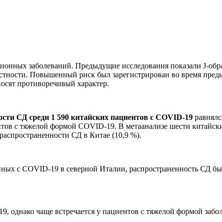
онных заболеваний. Предыдущие исследования показали J-обр
астности. Повышенный риск был зарегистрирован во время пре
осят противоречивый характер.
ости СД среди 1 590 китайских пациентов с COVID-19
равнялся
ентов с тяжелой формой COVID-19. В метаанализе шести китайск
распространенности СД в Китае (10,9 %).
анных с COVID-19 в северной Италии, распространенность СД был
9, однако чаще встречается у пациентов с тяжелой формой забо