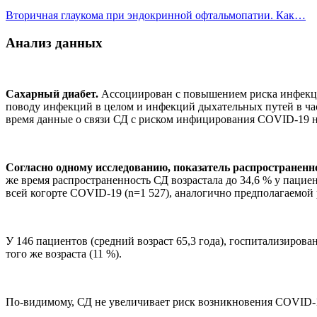
Вторичная глаукома при эндокринной офтальмопатии. Как…
Анализ данных
Сахарный диабет.
Ассоциирован с повышением риска инфекци
поводу инфекций в целом и инфекций дыхательных путей в ч
время данные о связи СД с риском инфицирования COVID-19 н
Согласно одному исследованию, показатель распространенн
же время распространенность СД возрастала до 34,6 % у паци
всей когорте COVID-19 (n=1 527), аналогично предполагаемой 
У 146 пациентов (средний возраст 65,3 года), госпитализиров
того же возраста (11 %).
По-видимому, СД не увеличивает риск возникновения COVID-1