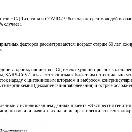
нтов с СД 1-го типа и COVID-19 был характерен молодой возраст
% случаев).
приятных факторов рассматриваются: возраст старше 60 лет, ожи
.
одной стороны, пациенты с СД имеют худший прогноз в отноше
, SARS-CoV-2 из-за его тропизма к b-клеткам потенциально мо
еток наряду с цитокиновым штормом и выбросом контринсуляр
, гипергликемия (декомпенсация заболевания) и острые осложн
еденный с использованием данных проекта «Экспрессия генотип
ани, позволили выявить их наличие практически во всех эндок