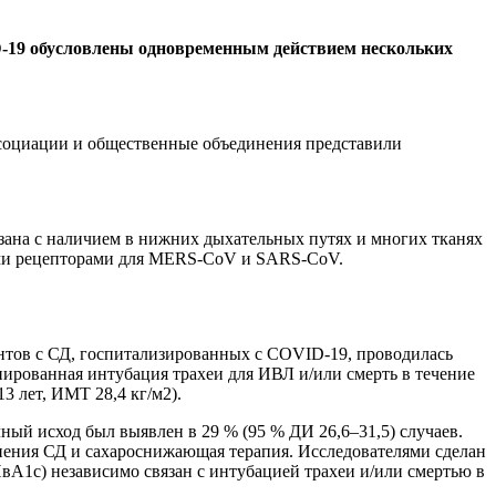
D-19 обусловлены
одновременным действием нескольких
социации и общественные объединения представили
зана с наличием в нижних дыхательных путях и многих тканях
ми рецепторами для MERS­-CoV и SARS-­CoV.
иентов с СД, госпитализированных c COVID-19, проводилась
нированная интубация трахеи для ИВЛ и/или смерть в течение
3 лет, ИМТ 28,4 кг/м2).
ный исход был выявлен в 29 % (95 % ДИ 26,6–31,5) случаев.
ения СД и сахароснижающая терапия. Исследователями сделан
вА1с) независимо связан с интубацией трахеи и/или смертью в