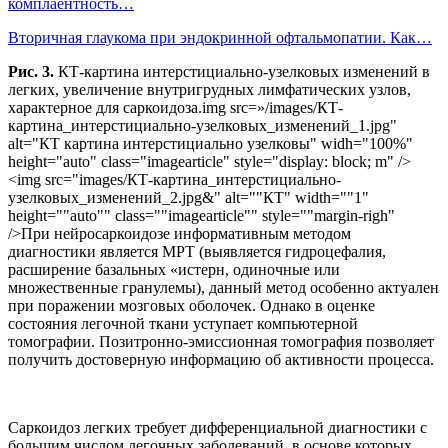
комплаентность…
Вторичная глаукома при эндокринной офтальмопатии. Как…
Рис. 3.
КТ-картина интерстициально-узелковых изменений в
легких, увеличение внутригрудных лимфатических узлов,
характерное для саркоидоза.img src=»/images/КТ-
картина_интерстициально-узелковых_изменений_1.jpg"
alt="КТ картина интерстициально узелковы" widh="100%"
height="auto" class="imagearticle" style="display: block; m" />
<img src="images/КТ-картина_интерстициально-
узелковых_изменений_2.jpg&" alt=""КТ" width=""1"
height=""auto"" class=""imagearticle"" style=""margin-righ"
/>При нейросаркоидозе информативным методом
диагностики является МРТ (выявляется гидроцефалия,
расширение базальных «истерн, одиночные или
множественные гранулемы), данный метод особенно актуален
при поражении мозговых оболочек. Однако в оценке
состояния легочной ткани уступает компьютерной
томографии. Позитронно-эмиссионная томография позволяет
получить достоверную информацию об активности процесса.
Саркоидоз легких требует дифференциальной диагностики с
большим числом легочных заболеваний, в основе которых