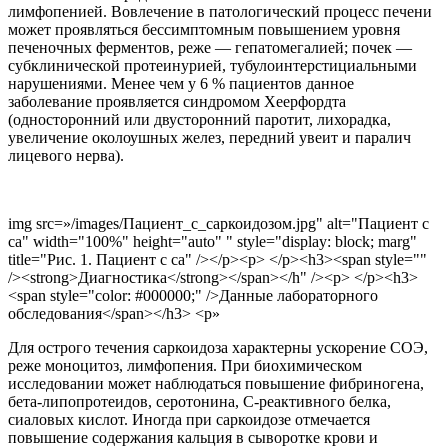
лимфопенией. Вовлечение в патологический процесс печени
может проявляться бессимптомным повышением уровня
печеночных ферментов, реже — гепатомегалией; почек —
субклинической протеинурией, тубулоинтерстициальными
нарушениями. Менее чем у 6 % пациентов данное
заболевание проявляется синдромом Хеерфордта
(односторонний или двусторонний паротит, лихорадка,
увеличение околоушных желез, передний увеит и паралич
лицевого нерва).
img src=»/images/Пациент_с_саркоидозом.jpg" alt="Пациент с
са" width="100%" height="auto" " style="display: block; marg"
title="Рис. 1. Пациент с са" /></p><p> </p><h3><span style=""
/><strong>Диагностика</strong></span></h" /><p> </p><h3>
<span style="color: #000000;" />Данные лабораторного
обследования</span></h3> <p»
Для острого течения саркоидоза характерны ускорение СОЭ,
реже моноцитоз, лимфопения. При биохимическом
исследовании может наблюдаться повышение фибриногена,
бета-липопротеидов, серотонина, С-реактивного белка,
сиаловых кислот. Иногда при саркоидозе отмечается
повышение содержания кальция в сыворотке крови и