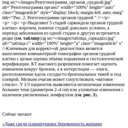
img src=»/images/Рентгенограмма_органов_грудной.jpg"
alt="Рентгенограмма органо" width="100%" height="auto"
class="imagearticle" style="display: block; margin-left: auto; marg"
title="Рис. 2. Рентгенограмма органов грудной " /></p>
<p> </p> <p>Выделяют 5 стадий саркоидоза органов грудной
клетки» впрочем, понятие стадий довольно условно, а
переход заболевания из одной стадии в другую встречается
редко (
см. таблицу
).ig src=»/images/табліца_саркадіоз.jpg"
alt="табліца с" width="100%" height="a" class="imagearticle" s"
/>Ключевым для коррект»ой диагностики является
выполнение компьютерной томографии органов грудной
клетки с целью оценки объема поражения и гистологической
верификации. КТ высокого разрешения помогает оценить
изменения вокруг бронхов, а в интерстиции — очаги,
расположенные вдоль сосудисто-бронхиальных тяжей и под
плеврой. Мелким очагам может сопутствовать «матовое
стекло». У 1/3 пациентов выявляются нетипичные изменения:
большие тени (диаметром 2–4 см) или узловатые изменения с
наличием увеличенных лимфоузлов (
см. рис. 3
).
Сейчас читают
«Даже среди планирующих беременность женщин