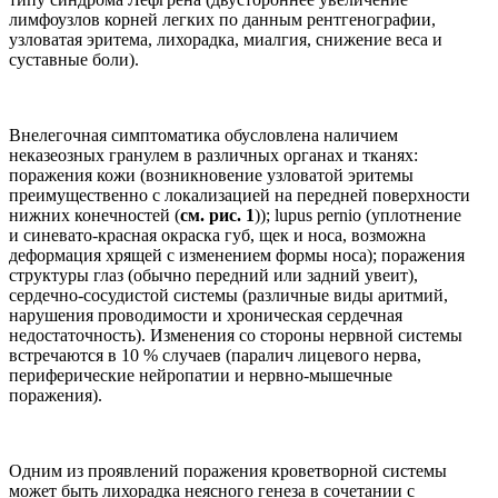
лимфоузлов корней легких по данным рентгенографии,
узловатая эритема, лихорадка, миалгия, снижение веса и
суставные боли).
Внелегочная симптоматика обусловлена наличием
неказеозных гранулем в различных органах и тканях:
поражения кожи (возникновение узловатой эритемы
преимущественно с локализацией на передней поверхности
нижних конечностей (
см. рис. 1
)); lupus pernio (уплотнение
и синевато-красная окраска губ, щек и носа, возможна
деформация хрящей с изменением формы носа); поражения
структуры глаз (обычно передний или задний увеит),
сердечно-сосудистой системы (различные виды аритмий,
нарушения проводимости и хроническая сердечная
недостаточность). Изменения со стороны нервной системы
встречаются в 10 % случаев (паралич лицевого нерва,
периферические нейропатии и нервно-мышечные
поражения).
Одним из проявлений поражения кроветворной системы
может быть лихорадка неясного генеза в сочетании с