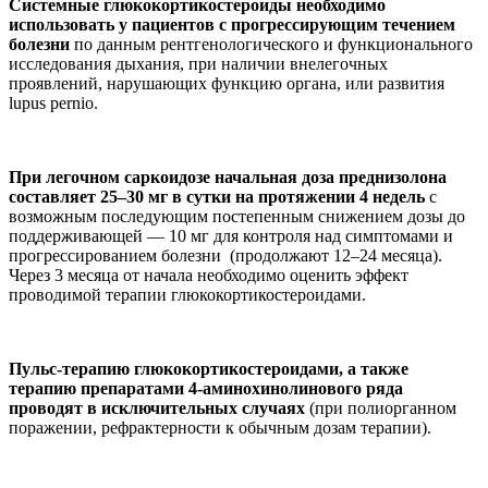
Системные глюкокортикостероиды необходимо
использовать у пациентов с прогрессирующим течением
болезни
по данным рентгенологического и функционального
исследования дыхания, при наличии внелегочных
проявлений, нарушающих функцию органа, или развития
lupus pernio.
При легочном саркоидозе начальная доза преднизолона
составляет 25–30 мг в сутки на протяжении 4 недель
с
возможным последующим постепенным снижением дозы до
поддерживающей — 10 мг для контроля над симптомами и
прогрессированием болезни (продолжают 12–24 месяца).
Через 3 месяца от начала необходимо оценить эффект
проводимой терапии глюкокортикостероидами.
Пульс-терапию глюкокортикостероидами, а также
терапию препаратами 4-аминохинолинового ряда
проводят в исключительных случаях
(при полиорганном
поражении, рефрактерности к обычным дозам терапии).