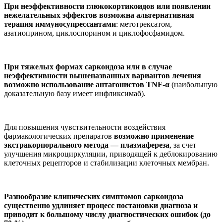
При неэффективности глюкокортикоидов или появлении
нежелательных эффектов возможна альтернативная
терапия иммуносупрессантами
: метотрексатом,
азатиоприном, циклоспорином и циклофосфамидом.
При тяжелых формах саркоидоза или в случае
неэффективности вышеназванных вариантов лечения
возможно использование антагонистов TNF-α
(наибольшую
доказательную базу имеет инфликсимаб).
Для повышения чувствительности воздействия
фармакологических препаратов
возможно применение
экстракорпорального метода — плазмафереза
, за счет
улучшения микроциркуляции, приводящей к деблокированию
клеточных рецепторов и стабилизации клеточных мембран.
Разнообразие клинических симптомов саркоидоза
существенно удлиняет процесс постановки диагноза и
приводит к большому числу диагностических ошибок (до