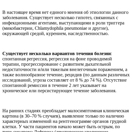
В настоящее время нет единого мнения об этиологии данного
заболевания. Существует несколько гипотез, связанных с
инфекционными агентами, выступающими в роли триггера
(микобактерии, Chlamydophila pneumoniae и другие),
окружающей средой, курением, наследственностью.
Существует несколько вариантов течения болезни
:
спонтанная регрессия, регрессия на фоне проводимой
терапии, прогрессирование с развитием дыхательной
недостаточности и/или тяжелым внелегочным поражением, а
также волнообразное течение, рецидив (по данным различных
исследований, угроза составляет от 8 % до 74 %). Отсутствие
спонтанной ремиссии в течение 2 лет указывает на
хроническое или персистирующее течение заболевания.
На ранних стадиях преобладает малосимптомная клиническая
картина (в 30–70 % случаев), выявление только по наличию
характерных изменений на рентгенограмме органов грудной
клетки. У части пациентов начало может быть острым, по
типу синдрома Лефгрена (двустороннее увеличение