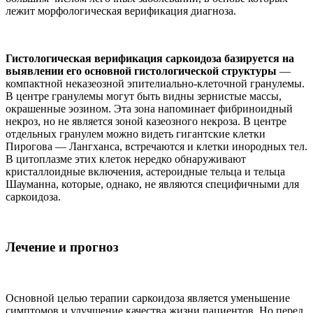
лежит морфологическая верификация диагноза.
Гистологическая верификация саркоидоза базируется на
выявлении его основной гистологической структуры
—
компактной неказеозной эпителиально-клеточной гранулемы.
В центре гранулемы могут быть видны зернистые массы,
окрашенные эозином. Эта зона напоминает фибриноидный
некроз, но не является зоной казеозного некроза. В центре
отдельных гранулем можно видеть гигантские клетки
Пирогова — Лангханса, встречаются и клетки инородных тел.
В цитоплазме этих клеток нередко обнаруживают
кристаллоидные включения, астероидные тельца и тельца
Шауманна, которые, однако, не являются специфичными для
саркоидоза.
Лечение и прогноз
Основной целью терапии саркоидоза является уменьшение
симптомов и улучшение качества жизни пациентов. Но перед