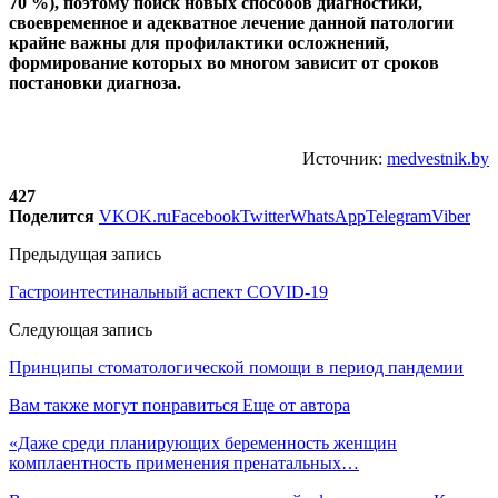
70 %), поэтому поиск новых способов диагностики,
своевременное и адекватное лечение данной патологии
крайне важны для профилактики осложнений,
формирование которых во многом зависит от сроков
постановки диагноза.
Источник:
medvestnik.by
427
Поделится
VK
OK.ru
Facebook
Twitter
WhatsApp
Telegram
Viber
Предыдущая запись
Гастроинтестинальный аспект COVID-19
Следующая запись
Принципы стоматологической помощи в период пандемии
Вам также могут понравиться
Еще от автора
«Даже среди планирующих беременность женщин
комплаентность применения пренатальных…