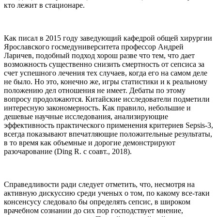
кто лежит в стационаре.
Как писал в 2015 году заведующий кафедрой общей хирургии
Ярославского госмедуниверситета профессор Андрей
Ларичев, подобный подход хорош разве что тем, что дает
возможность существенно снизить смертность от сепсиса за
счет успешного лечения тех случаев, когда его на самом деле
не было. Но это, конечно же, игры статистики и к реальному
положению дел отношения не имеет. Дебаты по этому
вопросу продолжаются. Китайские исследователи подметили
интересную закономерность. Как правило, небольшие и
дешевые научные исследования, анализирующие
эффективность практического применения критериев Sepsis-3,
всегда показывают впечатляющие положительные результаты,
в то время как объемные и дорогие демонстрируют
разочарование (Ding R. c соавт., 2018).
Справедливости ради следует отметить, что, несмотря на
активную дискуссию среди ученых о том, по какому все-таки
консенсусу следовало бы определять сепсис, в широком
врачебном сознании до сих пор господствует мнение,