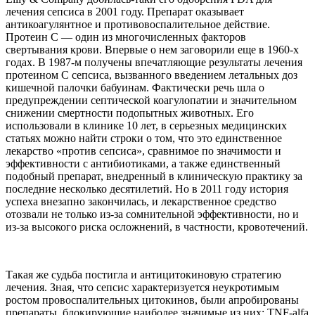
лечения сепсиса в 2001 году. Препарат оказывает
антикоагулянтное и противовоспалительное действие.
Протеин С — один из многочисленных факторов
свертывания крови. Впервые о нем заговорили еще в 1960-х
годах. В 1987-м получены впечатляющие результаты лечения
протеином С сепсиса, вызванного введением летальных доз
кишечной палочки бабуинам. Фактически речь шла о
предупреждении септической коагулопатии и значительном
снижении смертности подопытных животных. Его
использовали в клинике 10 лет, в серьезных медицинских
статьях можно найти строки о том, что это единственное
лекарство «против сепсиса», сравнимое по значимости и
эффективности с антибиотиками, а также единственный
подобный препарат, внедренный в клиническую практику за
последние несколько десятилетий. Но в 2011 году история
успеха внезапно закончилась, и лекарственное средство
отозвали не только из-за сомнительной эффективности, но и
из-за высокого риска осложнений, в частности, кровотечений.
Такая же судьба постигла и антицитокиновую стратегию
лечения. Зная, что сепсис характеризуется неукротимым
ростом провоспалительных цитокинов, были апробированы
препараты, блокирующие наиболее значимые из них: TNF-alfa