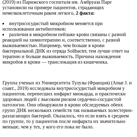
(2019) из Парижского госпиталя им. Амбруаза Паре
установили на примере пациентов, страдающих
немелкоклеточным раком легкого,
2 факта:
внутрисосудистый микробиом меняется при
использовании антибиотиков;
различия в микробном пейзаже крови связаны с разной
реакцией на химиотерапию и, соответственно, с разной
выживаемостью. Например, чем больше в крови
бактериальной ДНК из отряда Solibacter, тем лучше ответ на
терапию и больше выживаемость. Причина нахождения
микробов в крови — транслокация из кишечника.
Группа ученых из Университета Тулузы (Франция) (Amar J. и
соавт., 2019) исследовала внутрисосудистый микробиом у
пациентов, перенесших инфаркт миокарда, и практически
здоровых людей с высоким риском сердечно-сосудистой
патологии. Они обнаружили в крови обследуемых обеих
групп ДНК нескольких семейств так называемых холестерин-
разлагающих бактерий. Оказалось, что если взять в среднем
по группе, то у пациентов после инфаркта их значительно
меньше, чем у тех, у кого его пока не было.