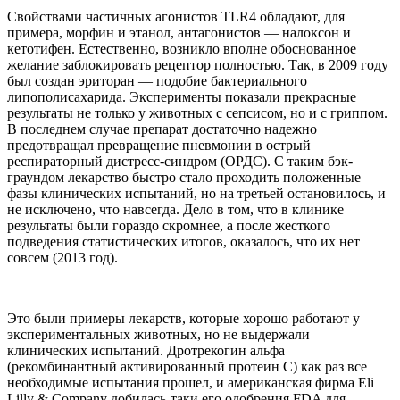
Свойствами частичных агонистов TLR4 обладают, для
примера, морфин и этанол, антагонистов — налоксон и
кетотифен. Естественно, возникло вполне обоснованное
желание заблокировать рецептор полностью. Так, в 2009 году
был создан эриторан — подобие бактериального
липополисахарида. Эксперименты показали прекрасные
результаты не только у животных с сепсисом, но и с гриппом.
В последнем случае препарат достаточно надежно
предотвращал превращение пневмонии в острый
респираторный дистресс-синдром (ОРДС). С таким бэк-
граундом лекарство быстро стало проходить положенные
фазы клинических испытаний, но на третьей остановилось, и
не исключено, что навсегда. Дело в том, что в клинике
результаты были гораздо скромнее, а после жесткого
подведения статистических итогов, оказалось, что их нет
совсем (2013 год).
Это были примеры лекарств, которые хорошо работают у
экспериментальных животных, но не выдержали
клинических испытаний. Дротрекогин альфа
(рекомбинантный активированный протеин С) как раз все
необходимые испытания прошел, и американская фирма Eli
Lilly & Company добилась-таки его одобрения FDA для