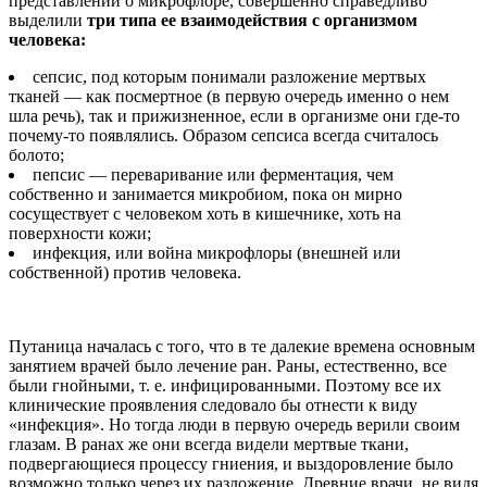
представлений о микрофлоре, совершенно справедливо
выделили
три типа ее взаимодействия с организмом
человека:
сепсис, под которым понимали разложение мертвых
тканей — как посмертное (в первую очередь именно о нем
шла речь), так и прижизненное, если в организме они где-то
почему-то появлялись. Образом сепсиса всегда считалось
болото;
пепсис — переваривание или ферментация, чем
собственно и занимается микробиом, пока он мирно
сосуществует с человеком хоть в кишечнике, хоть на
поверхности кожи;
инфекция, или война микрофлоры (внешней или
собственной) против человека.
Путаница началась с того, что в те далекие времена основным
занятием врачей было лечение ран. Раны, естественно, все
были гнойными, т. е. инфицированными. Поэтому все их
клинические проявления следовало бы отнести к виду
«инфекция». Но тогда люди в первую очередь верили своим
глазам. В ранах же они всегда видели мертвые ткани,
подвергающиеся процессу гниения, и выздоровление было
возможно только через их разложение. Древние врачи, не видя