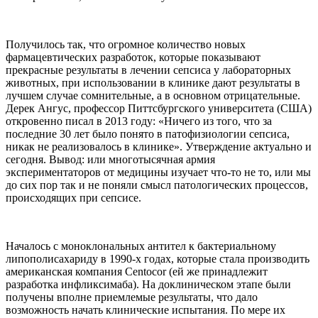
Получилось так, что огромное количество новых
фармацевтических разработок, которые показывают
прекрасные результаты в лечении сепсиса у лабораторных
животных, при использовании в клинике дают результаты в
лучшем случае сомнительные, а в основном отрицательные.
Дерек Ангус, профессор Питтсбургского университета (США)
откровенно писал в 2013 году: «Ничего из того, что за
последние 30 лет было понято в патофизиологии сепсиса,
никак не реализовалось в клинике». Утверждение актуально и
сегодня. Вывод: или многотысячная армия
экспериментаторов от медицины изучает что-то не то, или мы
до сих пор так и не поняли смысл патологических процессов,
происходящих при сепсисе.
Началось с моноклональных антител к бактериальному
липополисахариду в 1990-х годах, которые стала производить
американская компания Centocor (ей же принадлежит
разработка инфликсимаба). На доклиническом этапе были
получены вполне приемлемые результаты, что дало
возможность начать клинические испытания. По мере их