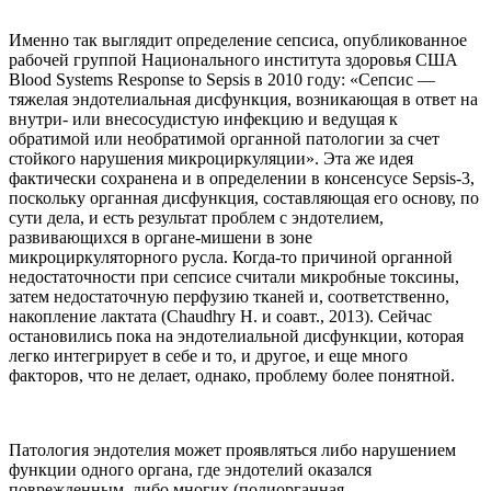
Именно так выглядит определение сепсиса, опубликованное
рабочей группой Национального института здоровья США
Blood Systems Response to Sepsis в 2010 году: «Сепсис —
тяжелая эндотелиальная дисфункция, возникающая в ответ на
внутри- или внесосудистую инфекцию и ведущая к
обратимой или необратимой органной патологии за счет
стойкого нарушения микроциркуляции». Эта же идея
фактически сохранена и в определении в консенсусе Sepsis-3,
поскольку органная дисфункция, составляющая его основу, по
сути дела, и есть результат проблем с эндотелием,
развивающихся в органе-мишени в зоне
микроциркуляторного русла. Когда-то причиной органной
недостаточности при сепсисе считали микробные токсины,
затем недостаточную перфузию тканей и, соответственно,
накопление лактата (Chaudhry H. и соавт., 2013). Сейчас
остановились пока на эндотелиальной дисфункции, которая
легко интегрирует в себе и то, и другое, и еще много
факторов, что не делает, однако, проблему более понятной.
Патология эндотелия может проявляться либо нарушением
функции одного органа, где эндотелий оказался
поврежденным, либо многих (полиорганная