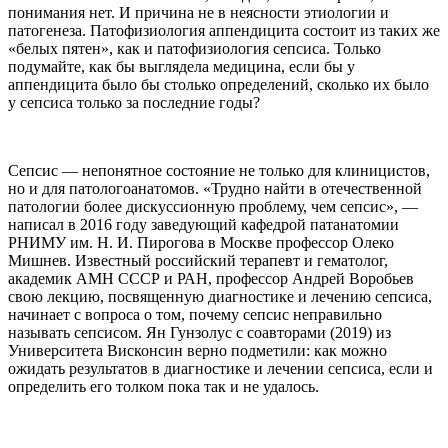
понимания нет. И причина не в неясности этиологии и
патогенеза. Патофизиология аппендицита состоит из таких же
«белых пятен», как и патофизиология сепсиса. Только
подумайте, как бы выглядела медицина, если бы у
аппендицита было бы столько определений, сколько их было
у сепсиса только за последние годы?
Сепсис — непонятное состояние не только для клиницистов,
но и для патологоанатомов. «Трудно найти в отечественной
патологии более дискуссионную проблему, чем сепсис», —
написал в 2016 году заведующий кафедрой патанатомии
РНИМУ им. Н. И. Пирогова в Москве профессор Олеко
Мишнев. Известный российский терапевт и гематолог,
академик АМН СССР и РАН, профессор Андрей Воробьев
свою лекцию, посвященную диагностике и лечению сепсиса,
начинает с вопроса о том, почему сепсис неправильно
называть сепсисом. Ян Гунзолус с соавторами (2019) из
Университета Висконсин верно подметили: как можно
ожидать результатов в диагностике и лечении сепсиса, если и
определить его толком пока так и не удалось.