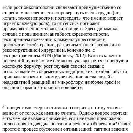
Если рост онкопатологии связывают преимущественно со
старением населения, что опровергнуть очень трудно (но,
кстати, также непросто и подтвердить, что именно возраст
играет ключевую роль), то от сепсиса погибают
преимущественно молодые, а то и дети. Здесь динамика
связана с повышением антибиотикорезистентности,
расширением показаний к иммуносупрессивной и
цитостатической терапии, развитием трансплантологии и
реконструктивной хирургии и, конечно же, с
распространением ВИЧ (Martin G., 2012). Если исключить
последний пункт, то все остальное укладывается в простую и
жестокую формулу: рост случаев сепсиса связан с
использованием современных медицинских технологий, что
приводит к значительному увеличению числа людей с
неадекватной реакцией на микрофлору, наиболее яркой и
опасной формой которой он и является.
С процентами смертности можно спорить, потому что все
зависит от того, как именно считать. Однако вопрос все-таки
есть: чем же вызвано снижение, если не было предложено
ничего нового для диагностики и лечения заболевания? Ответ
простой: процесс обусловлен оптимизацией тактики ведения