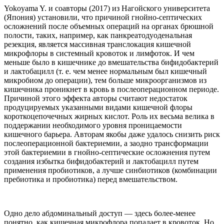
Yokoyama Y. и соавторы (2017) из Нагойского университета
(Япония) установили, что причиной гнойно-септических
осложнений после объемных операций на органах брюшной
полости, таких, например, как панкреатодуоденальная
резекция, является массивная транслокация кишечной
микрофлоры в системный кровоток и лимфоток. И чем
меньше было в кишечнике до вмешательства бифидобактерий
и лактобацилл (т. е. чем менее нормальным был кишечный
микробиом до операции), тем больше микроорганизмов из
кишечника проникнет в кровь в послеоперационном периоде.
Причиной этого эффекта авторы считают недостаток
продуцируемых указанными видами кишечной флоры
короткоцепочечных жирных кислот. Роль их весьма велика в
поддержании необходимого уровня проницаемости
кишечного барьера. Авторам якобы даже удалось снизить риск
послеоперационной бактериемии, а заодно трансформации
этой бактериемии в гнойно-септические осложнения путем
создания избытка бифидобактерий и лактобацилл путем
применения пробиотиков, а лучше синбиотиков (комбинации
пребиотика и пробиотика) перед вмешательством.
Одно дело абдоминальный доступ — здесь более-менее
понятно, как кишечная микрофлора попадает в кровоток. Но