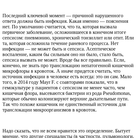
Последний ключевой момент — причиной нарушенного
ответа должна быть инфекция. Какая именно — пояснения
нет. По умолчанию считается, что та, которая вызвала
первичное заболевание, осложнившееся в конечном итоге
сепсисом: пневмонию, хронический тонзиллит или отит. Или
та, которая осложнила течение раневого процесса. Нет
инфекции — не может быть и сепсиса. Асептическое
воспаление, каким бы сильным оно ни было, стало быть,
сепсиса вызвать не может. Вроде бы все правильно. Если,
конечно, не знать про транслокацию непатогенной кишечной
микрофлоры в кровоток. А иначе придется считать, что
источник инфекции в человеке есть всегда: это он сам. Мало
того, в 2014 году Mayr F. с соавторами показали, что в
гемокультуре у пациентов с сепсисом не менее часто, чем
кишечная флора, высеваются бактерии из рода Pseudomonas,
которые обычно колонизируют верхние дыхательные пути.
Так что похоже кишечник не единственный источник для
транслокации микроорганизмов в кровоток.
Надо сказать, что не всем нравится это определение. Бытует
мнение, что другие специалисты (в частности, пульмонологи,