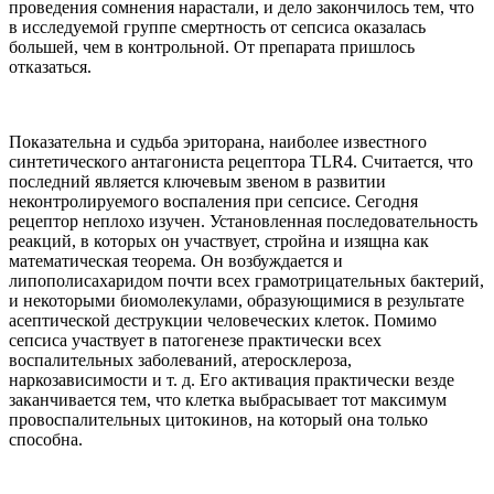
проведения сомнения нарастали, и дело закончилось тем, что
в исследуемой группе смертность от сепсиса оказалась
большей, чем в контрольной. От препарата пришлось
отказаться.
Показательна и судьба эриторана, наиболее известного
синтетического антагониста рецептора TLR4. Считается, что
последний является ключевым звеном в развитии
неконтролируемого воспаления при сепсисе. Сегодня
рецептор неплохо изучен. Установленная последовательность
реакций, в которых он участвует, стройна и изящна как
математическая теорема. Он возбуждается и
липополисахаридом почти всех грамотрицательных бактерий,
и некоторыми биомолекулами, образующимися в результате
асептической деструкции человеческих клеток. Помимо
сепсиса участвует в патогенезе практически всех
воспалительных заболеваний, атеросклероза,
наркозависимости и т. д. Его активация практически везде
заканчивается тем, что клетка выбрасывает тот максимум
провоспалительных цитокинов, на который она только
способна.