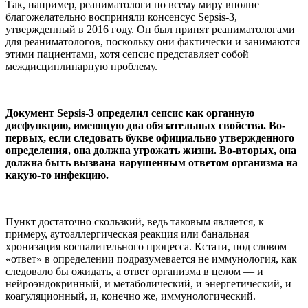
Так, например, реаниматологи по всему миру вполне
благожелательно восприняли консенсус Sepsis-3,
утвержденный в 2016 году. Он был принят реаниматологами
для реаниматологов, поскольку они фактически и занимаются
этими пациентами, хотя сепсис представляет собой
междисциплинарную проблему.
Документ Sepsis-3 определил сепсис как органную
дисфункцию, имеющую два обязательных свойства. Во-
первых, если следовать букве официально утвержденного
определения, она должна угрожать жизни. Во-вторых, она
должна быть вызвана нарушенным ответом организма на
какую-то инфекцию.
Пункт достаточно скользкий, ведь таковым является, к
примеру, аутоаллергическая реакция или банальная
хронизация воспалительного процесса. Кстати, под словом
«ответ» в определении подразумевается не иммунология, как
следовало бы ожидать, а ответ организма в целом — и
нейроэндокринный, и метаболический, и энергетический, и
коагуляционный, и, конечно же, иммунологический.