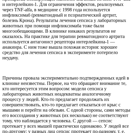
и интерлейкин-1. Для ограничения эффектов, реализуемых
через TNF-alfa, в медицине с 1998 года используется
инфликсимаб (ревматоидный и псориатический артрит,
болезнь Крона). Результаты лечения сепсиса у лабораторных
животных при помощи инфликсимаба тоже были
многообещающими. В клинике никаких результатов не
оказалось. На практике для терапии ревматоидного артрита
используется антагонист рецептора интерлейкина-1 —
анакинра. С ним тоже вышла похожая история: хорошее
средство для лечения сепсиса в эксперименте потерпело
неудачу.
Причины провала экспериментально подтвержденных идей в
клинике неизвестны. Первое, на что обращают внимание те,
кто интересуется этим вопросом: модели сепсиса у
лабораторных животных неадекватны аналогичному
процессу у людей. Кто-то предлагает продолжать их
совершенствовать, кто-то предлагает отказаться от крыс с
мышами и перейти на обезьян. С одной стороны, сами методы
его воссоздания у животных (их несколько) не соответствуют
тому, что наблюдается у человека. С другой — сепсис
протекает у всех мышей практически одинаково. У людей все
по-другому: у разных лиц сепсис протекает по-разному, т. е.