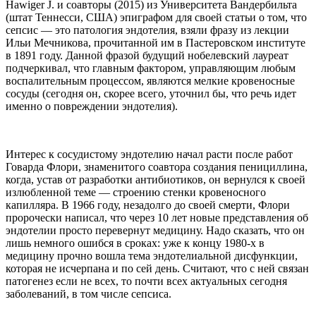
Hawiger J. и соавторы (2015) из Университета Вандербильта
(штат Теннесси, США) эпиграфом для своей статьи о том, что
сепсис — это патология эндотелия, взяли фразу из лекции
Ильи Мечникова, прочитанной им в Пастеровском институте
в 1891 году. Данной фразой будущий нобелевский лауреат
подчеркивал, что главным фактором, управляющим любым
воспалительным процессом, являются мелкие кровеносные
сосуды (сегодня он, скорее всего, уточнил бы, что речь идет
именно о повреждении эндотелия).
Интерес к сосудистому эндотелию начал расти после работ
Говарда Флори, знаменитого соавтора создания пенициллина,
когда, устав от разработки антибиотиков, он вернулся к своей
излюбленной теме — строению стенки кровеносного
капилляра. В 1966 году, незадолго до своей смерти, Флори
пророчески написал, что через 10 лет новые представления об
эндотелии просто перевернут медицину. Надо сказать, что он
лишь немного ошибся в сроках: уже к концу 1980-х в
медицину прочно вошла тема эндотелиальной дисфункции,
которая не исчерпана и по сей день. Считают, что с ней связан
патогенез если не всех, то почти всех актуальных сегодня
заболеваний, в том числе сепсиса.