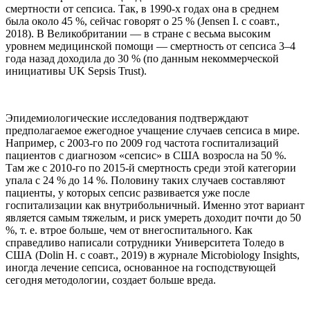
смертности от сепсиса. Так, в 1990-х годах она в среднем
была около 45 %, сейчас говорят о 25 % (Jensen I. с соавт.,
2018). В Великобритании — в стране с весьма высоким
уровнем медицинской помощи — смертность от сепсиса 3–4
года назад доходила до 30 % (по данным некоммерческой
инициативы UK Sepsis Trust).
Эпидемиологические исследования подтверждают
предполагаемое ежегодное учащение случаев сепсиса в мире.
Например, с 2003-го по 2009 год частота госпитализаций
пациентов с диагнозом «сепсис» в США возросла на 50 %.
Там же с 2010-го по 2015-й смертность среди этой категории
упала с 24 % до 14 %. Половину таких случаев составляют
пациенты, у которых сепсис развивается уже после
госпитализации как внутрибольничный. Именно этот вариант
является самым тяжелым, и риск умереть доходит почти до 50
%, т. е. втрое больше, чем от внегоспитального. Как
справедливо написали сотрудники Университета Толедо в
США (Dolin H. с соавт., 2019) в журнале Microbiology Insights,
иногда лечение сепсиса, основанное на господствующей
сегодня методологии, создает больше вреда.