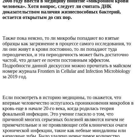
2008 году ввести в медицину понятие «микробиом крови
человека». Хотя вопрос, следует ли считать ДНК
доказательством наличия жизнеспособных бактерий,
остается открытым до сих пор.
Также пока неясно, то ли микробы попадают во взятые
образцы как загрязнение в процессе самого исследования, то
ли они живут в крови постоянно, то ли попадают туда
периодически, и эта периодичность может быть достаточно
частой, что делает ее почти постоянным эффектом.
Подробности данной дискуссии можно прочитать в майском
номере журнала Frontiers in Cellular and Infection Microbiology
за 2019 год.
Если посмотреть в историю медицины, то окажется, что
впервые человечество испугалось проникновения микробов в
кровь еще в начале 20-го века, когда родилась теория
фокальной инфекции. Это учение гласило о том, что
причиной многих серьезных болезней являются ничем не
примечательные и не проявляющие себя клинически очаги
хронической инфекции, такие как небные миндалины или
кариозные зубы. Было удалено немыслимое количество