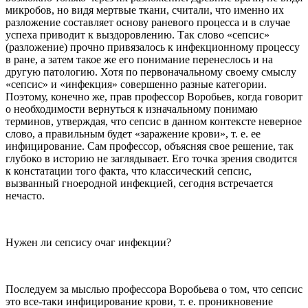
микробов, но видя мертвые ткани, считали, что именно их
разложение составляет основу раневого процесса и в случае
успеха приводит к выздоровлению. Так слово «сепсис»
(разложение) прочно привязалось к инфекционному процессу
в ране, а затем такое же его понимание перенеслось и на
другую патологию. Хотя по первоначальному своему смыслу
«сепсис» и «инфекция» совершенно разные категории.
Поэтому, конечно же, прав профессор Воробьев, когда говорит
о необходимости вернуться к изначальному понимаю
терминов, утверждая, что сепсис в данном контексте неверное
слово, а правильным будет «заражение крови», т. е. ее
инфицирование. Сам профессор, объясняя свое решение, так
глубоко в историю не заглядывает. Его точка зрения сводится
к констатации того факта, что классический сепсис,
вызванный гноеродной инфекцией, сегодня встречается
нечасто.
Нужен ли сепсису очаг инфекции?
Последуем за мыслью профессора Воробьева о том, что сепсис
это все-таки инфицирование крови, т. е. проникновение