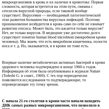
микроорганизмов в кровь и их наличие в кровотоке. Первая
сложность, которая встретится на этом пути, связана с
сепсисом вирусной природы, если таковой вообще
существует. Вирусемия — необходимый патогенетический
этап развития большинства вирусных инфекций. Поэтому
проникновение возбудителя в кровь само по себе не означает
развития сепсиса. Может быть, это касается только вирусов?
Нет, не только вирусов. В медицине уже достаточно долго
существует понятие human blood microbiom (микробиом крови
человека). Мы знаем, что есть микробиом кишечника, полости
носа и т. д. Но, оказывается, и в крови он тоже есть.
Впервые наличие метаболически активных бактерий в крови
здорового человека подтверждено в конце 1960-х годов.
Информация об этом была опубликована в журнале Nature
(Tedeshi G. и соавт., 1969). С тех пор периодически
появляются исследования то подтверждающие, то
опровергающие эту точку зрения.
С начала 21-го столетия в крови часто начали находить
ДНК самых разных микроорганизмов, что позволило в