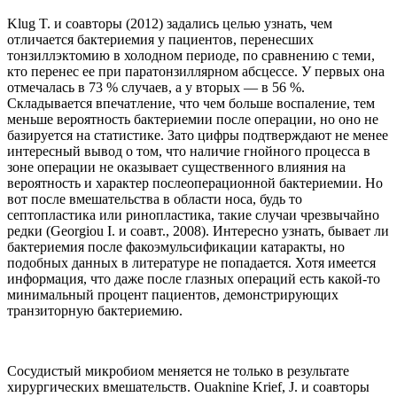
Klug T. и соавторы (2012) задались целью узнать, чем
отличается бактериемия у пациентов, перенесших
тонзиллэктомию в холодном периоде, по сравнению с теми,
кто перенес ее при паратонзиллярном абсцессе. У первых она
отмечалась в 73 % случаев, а у вторых — в 56 %.
Складывается впечатление, что чем больше воспаление, тем
меньше вероятность бактериемии после операции, но оно не
базируется на статистике. Зато цифры подтверждают не менее
интересный вывод о том, что наличие гнойного процесса в
зоне операции не оказывает существенного влияния на
вероятность и характер послеоперационной бактериемии. Но
вот после вмешательства в области носа, будь то
септопластика или ринопластика, такие случаи чрезвычайно
редки (Georgiou I. и соавт., 2008). Интересно узнать, бывает ли
бактериемия после факоэмульсификации катаракты, но
подобных данных в литературе не попадается. Хотя имеется
информация, что даже после глазных операций есть какой-то
минимальный процент пациентов, демонстрирующих
транзиторную бактериемию.
Сосудистый микробиом меняется не только в результате
хирургических вмешательств. Ouaknine Krief, J. и соавторы