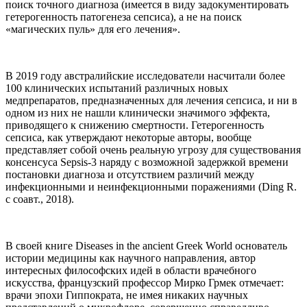
поиск точного диагноза (имеется в виду задокументировать
гетерогенность патогенеза сепсиса), а не на поиск
«магических пуль» для его лечения».
В 2019 году австралийские исследователи насчитали более
100 клинических испытаний различных новых
медпрепаратов, предназначенных для лечения сепсиса, и ни в
одном из них не нашли клинически значимого эффекта,
приводящего к снижению смертности. Гетерогенность
сепсиса, как утверждают некоторые авторы, вообще
представляет собой очень реальную угрозу для существования
консенсуса Sepsis-3 наряду с возможной задержкой времени
постановки диагноза и отсутствием различий между
инфекционными и неинфекционными поражениями (Ding R.
с соавт., 2018).
В своей книге Diseases in the ancient Greek World основатель
истории медицины как научного направления, автор
интересных философских идей в области врачебного
искусства, французский профессор Мирко Грмек отмечает:
врачи эпохи Гиппократа, не имея никаких научных