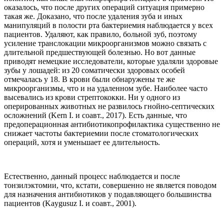
оказалось, что после других операций ситуация примерно
такая же. Доказано, что после удаления зуба и иных
манипуляций в полости рта бактериемия наблюдается у всех
пациентов. Удаляют, как правило, больной зуб, поэтому
усиление транслокации микроорганизмов можно связать с
длительной предшествующей болезнью. Но вот данные
приводят немецкие исследователи, которые удаляли здоровые
зубы у лошадей: из 20 соматически здоровых особей
отмечалась у 18. В крови были обнаружены те же
микроорганизмы, что и на удаленном зубе. Наиболее часто
высевались из крови стрептококки. Ни у одного из
оперированных животных не развилось гнойно-септических
осложнений (Kern I. и соавт., 2017). Есть данные, что
предоперационная антибиотикопрофилактика существенно не
снижает частоты бактериемии после стоматологических
операций, хотя и уменьшает ее длительность.
Естественно, данный процесс наблюдается и после
тонзилэктомии, что, кстати, совершенно не является поводом
для назначения антибиотиков у подавляющего большинства
пациентов (Kaygusuz I. и соавт., 2001).