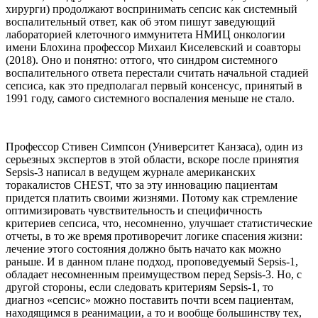
хирурги) продолжают воспринимать сепсис как системный
воспалительный ответ, как об этом пишут заведующий
лабораторией клеточного иммунитета НМИЦ онкологии
имени Блохина профессор Михаил Киселевский и соавторы
(2018). Оно и понятно: оттого, что синдром системного
воспалительного ответа перестали считать начальной стадией
сепсиса, как это предполагал первый консенсус, принятый в
1991 году, самого системного воспаления меньше не стало.
Профессор Стивен Симпсон (Университет Канзаса), один из
серьезных экспертов в этой области, вскоре после принятия
Sepsis-3 написал в ведущем журнале американских
торакалистов CHEST, что за эту инновацию пациентам
придется платить своими жизнями. Потому как стремление
оптимизировать чувствительность и специфичность
критериев сепсиса, что, несомненно, улучшает статистические
отчеты, в то же время противоречит логике спасения жизни:
лечение этого состояния должно быть начато как можно
раньше. И в данном плане подход, проповедуемый Sepsis-1,
обладает несомненным преимуществом перед Sepsis-3. Но, с
другой стороны, если следовать критериям Sepsis-1, то
диагноз «сепсис» можно поставить почти всем пациентам,
находящимся в реанимации, а то и вообще большинству тех,