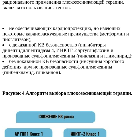
рационального применения глюкозоснижающей терапии,
включая использование агентов:
не обеспечивающих кардиопротекцию, но имеющих
некоторые кардиоваскулярные преимущества (метформин и
пиоглитазон);
с доказанной КВ безопасностью (ингибиторы
дипептидилпептидазы 4, ИНКТГ-2 эртуглифлозин и
производные сульфонилмочевины (гликлазид и глимепирид);
без доказанной КВ безопасности (инсулины короткого
действия, другие производные сульфонилмочевины
(глибенкламид, гликвидон).
Рисунок 4.Алгоритм выбора глюкозоснижающей терапии.