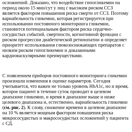
осложнений. Доказано, что воздействие гипогликемии на
период около 15 мин/сут у лиц с высоким риском ССЗ
является фактором повышения риска смерти от ССЗ. Поэтому
вариабельность гликемии, которая регистрируется при
использовании постоянного мониторинга гликемии,
становится потенциальным фактором риска сердечно-
сосудистых событий, смертности, когнитивной функции с
риском прогрессии диабетической ретинопатии и определяет
приоритет использования глюкозоснижающих препаратов с
низким риском гипогликемии и доказанными
кардиоваскулярными преимуществами.
С появлением приборов постоянного мониторинга гликемии
произошли изменения в оценке параметров. Сегодня
учитывается, что важен не только уровень HbA1c, но и время,
которое пациент в течение суток проводит в целевом
диапазоне гликемии, и время в диапазоне выше и ниже
целевого диапазона и, естественно, вариабельность гликемии
(
см. рис. 2
). К слову, снижение времени в целевом диапазоне
на 10 % является мощным фактором повышения риска
микрососудистых и макрососудистых осложнений у пациента
с СД.