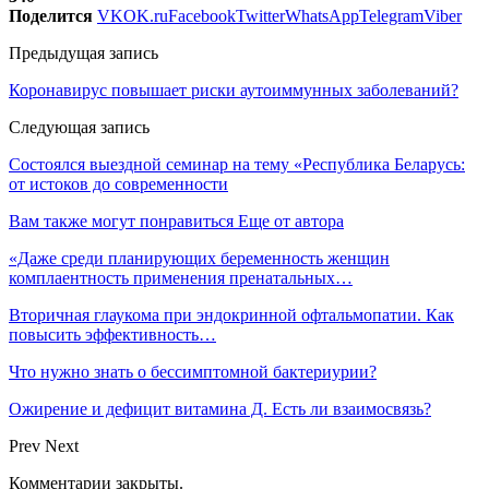
Поделится
VK
OK.ru
Facebook
Twitter
WhatsApp
Telegram
Viber
Предыдущая запись
Коронавирус повышает риски аутоиммунных заболеваний?
Следующая запись
Состоялся выездной семинар на тему «Республика Беларусь:
от истоков до современности
Вам также могут понравиться
Еще от автора
«Даже среди планирующих беременность женщин
комплаентность применения пренатальных…
Вторичная глаукома при эндокринной офтальмопатии. Как
повысить эффективность…
Что нужно знать о бессимптомной бактериурии?
Ожирение и дефицит витамина Д. Есть ли взаимосвязь?
Prev
Next
Комментарии закрыты.