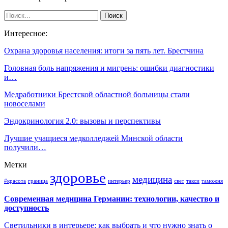
Интересное:
Охрана здоровья населения: итоги за пять лет. Брестчина
Головная боль напряжения и мигрень: ошибки диагностики
и…
Медработники Брестской областной больницы стали
новоселами
Эндокринология 2.0: вызовы и перспективы
Лучшие учащиеся медколледжей Минской области
получили…
Метки
здоровье
медицина
#красота
граница
интерьер
свет
такси
таможня
Современная медицина Германии: технологии, качество и
доступность
Светильники в интерьере: как выбрать и что нужно знать о