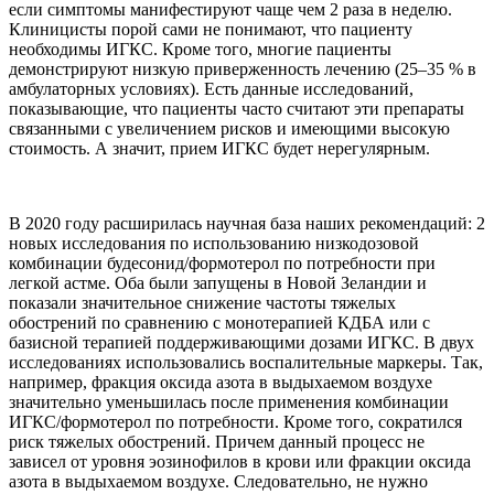
если симптомы манифестируют чаще чем 2 раза в неделю.
Клиницисты порой сами не понимают, что пациенту
необходимы ИГКС. Кроме того, многие пациенты
демонстрируют низкую приверженность лечению (25–35 % в
амбулаторных условиях). Есть данные исследований,
показывающие, что пациенты часто считают эти препараты
связанными с увеличением рисков и имеющими высокую
стоимость. А значит, прием ИГКС будет нерегулярным.
В 2020 году расширилась научная база наших рекомендаций: 2
новых исследования по использованию низкодозовой
комбинации будесонид/формотерол по потребности при
легкой астме. Оба были запущены в Новой Зеландии и
показали значительное снижение частоты тяжелых
обострений по сравнению с монотерапией КДБА или с
базисной терапией поддерживающими дозами ИГКС. В двух
исследованиях использовались воспалительные маркеры. Так,
например, фракция оксида азота в выдыхаемом воздухе
значительно уменьшилась после применения комбинации
ИГКС/формотерол по потребности. Кроме того, сократился
риск тяжелых обострений. Причем данный процесс не
зависел от уровня эозинофилов в крови или фракции оксида
азота в выдыхаемом воздухе. Следовательно, не нужно