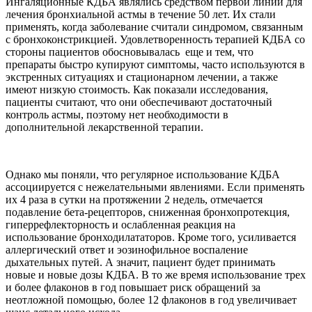
Ингаляционные КДБА являлись средством первой линии для
лечения бронхиальной астмы в течение 50 лет. Их стали
применять, когда заболевание считали синдромом, связанным
с бронхоконстрикцией. Удовлетворенность терапией КДБА со
стороны пациентов обосновывалась еще и тем, что
препараты быстро купируют симптомы, часто используются в
экстренных ситуациях и стационарном лечении, а также
имеют низкую стоимость. Как показали исследования,
пациенты считают, что они обеспечивают достаточный
контроль астмы, поэтому нет необходимости в
дополнительной лекарственной терапии.
Однако мы поняли, что регулярное использование КДБА
ассоциируется с нежелательными явлениями. Если применять
их 4 раза в сутки на протяжении 2 недель, отмечается
подавление бета-рецепторов, сниженная бронхопротекция,
гиперрефлекторность и ослабленная реакция на
использование бронходилататоров. Кроме того, усиливается
аллергический ответ и эозинофильное воспаление
дыхательных путей. А значит, пациент будет принимать
новые и новые дозы КДБА. В то же время использование трех
и более флаконов в год повышает риск обращений за
неотложной помощью, более 12 флаконов в год увеличивает