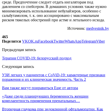
среде. Предпочтение следует отдать ингаляторам под
давлением со спейсером. В домашних условиях также нужно
минимизировать использование небулайзеров, особенно с
сальбутамолом, т. к. оно ассоциировано с максимальным
риском тяжелых обострений при астме и летального исхода.
Источник:
medvestnik.by
465
Поделится
VK
OK.ru
Facebook
Twitter
WhatsApp
Telegram
Viber
Предыдущая запись
Терапия COVID-19: белорусский подход
Следующая запись
УЗИ легких у пациентов с CoViD-19: характерные признаки
поражения и их клиническая значимость. Часть 2
Вам также могут понравиться
Еще от автора
«Даже среди планирующих беременность женщин
комплаентность применения пренатальных…
Вторичная глаукома при эндокринной офтальмопатии. Как