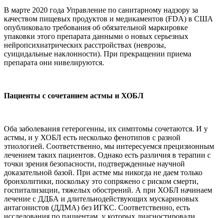
В марте 2020 года Управление по санитарному надзору за
качеством пищевых продуктов и медикаментов (FDA) в США
опубликовало требования об обязательной маркировке
упаковки этого препарата данными о новых серьезных
нейропсихиатрических расстройствах (неврозы,
суицидальные наклонности). При прекращении приема
препарата они нивелируются.
Пациенты с сочетанием астмы и ХОБЛ
Оба заболевания гетерогенны, их симптомы сочетаются. И у
астмы, и у ХОБЛ есть несколько фенотипов с разной
этиологией. Соответственно, мы интересуемся прецизионным
лечением таких пациентов. Однако есть различия в терапии с
точки зрения безопасности, подтвержденные научной
доказательной базой. При астме мы никогда не даем только
бронхолитики, поскольку это сопряжено с риском смерти,
госпитализации, тяжелых обострений. А при ХОБЛ начинаем
лечение с ДДБА и длительнодействующих мускариновых
антагонистов (ДДМА) без ИГКС. Соответственно, есть
исследования по пациентам, у которых диагностировали