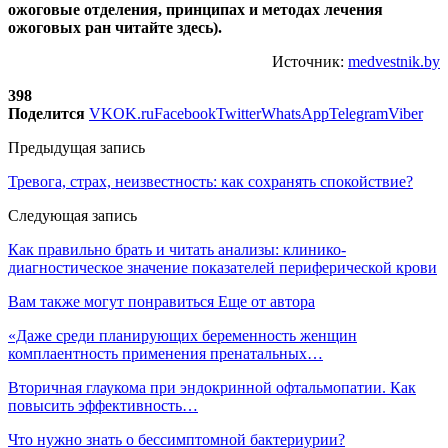
ожоговые отделения, принципах и методах лечения
ожоговых ран читайте здесь).
Источник:
medvestnik.by
398
Поделится
VK
OK.ru
Facebook
Twitter
WhatsApp
Telegram
Viber
Предыдущая запись
Тревога, страх, неизвестность: как сохранять спокойствие?
Следующая запись
Как правильно брать и читать анализы: клинико-
диагностическое значение показателей периферической крови
Вам также могут понравиться
Еще от автора
«Даже среди планирующих беременность женщин
комплаентность применения пренатальных…
Вторичная глаукома при эндокринной офтальмопатии. Как
повысить эффективность…
Что нужно знать о бессимптомной бактериурии?