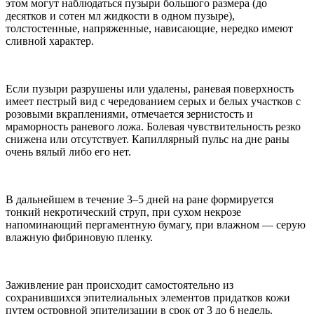
этом могут наблюдаться пузыри большого размера (до
десятков и сотен мл жидкости в одном пузыре),
толстостенные, напряженные, нависающие, нередко имеют
сливной характер.
Если пузыри разрушены или удалены, раневая поверхность
имеет пестрый вид с чередованием серых и белых участков с
розовыми вкраплениями, отмечается зернистость и
мраморность раневого ложа. Болевая чувствительность резко
снижена или отсутствует. Капиллярный пульс на дне раны
очень вялый либо его нет.
В дальнейшем в течение 3–5 дней на ране формируется
тонкий некротический струп, при сухом некрозе
напоминающий пергаментную бумагу, при влажном — серую
влажную фибриновую пленку.
Заживление ран происходит самостоятельно из
сохранившихся эпителиальных элементов придатков кожи
путем островной эпителизации в срок от 3 до 6 недель.