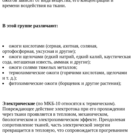
ожогов зависит от вида вещества, его концентрации и
времени воздействия на ткани.
В этой группе различают:
ожоги кислотами (серная, азотная, соляная,
ортофосфорная, уксусная и другие);
ожоги щелочами (едкий натрий, едкий калий, каустическая
сода, негашеная известь, аммиак и другие);
ожоги солями тяжелых металлов;
термохимические ожоги (горячими кислотами, щелочами
и т. д.);
фитохимические ожоги (борщевик и другие растения);
Электрические
(по МКБ-10 относятся к термическим).
Повреждающее действие электротока при его прохождении
через ткани проявляется в тепловом, механическом,
биологическом и электрохимическом эффекте. Преодолевая
сопротивление тканей, часть электрической энергии
превращается в тепловую, что сопровождается прогреванием