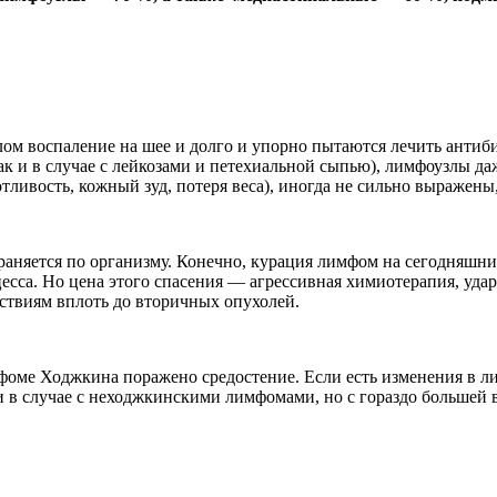
ом воспаление на шее и долго и упорно пытаются лечить антиби
к и в случае с лейкозами и петехиальной сыпью), лимфоузлы д
тливость, кожный зуд, потеря веса), иногда не сильно выражены
раняется по организму. Конечно, курация лимфом на сегодняшни
цесса. Но цена этого спасения — агрессивная химиотерапия, уд
ствиям вплоть до вторичных опухолей.
фоме Ходжкина поражено средостение. Если есть изменения в ли
и в случае с неходжкинскими лимфомами, но с гораздо большей в