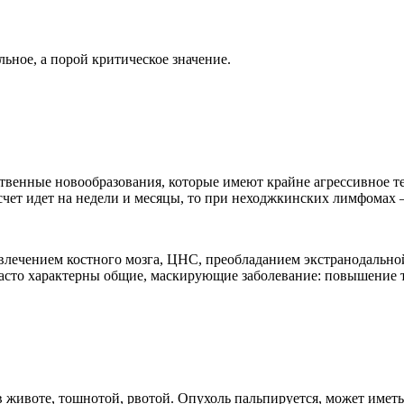
ьное, а порой критическое значение.
ственные новообразования, которые имеют крайне агрессивное т
счет идет на недели и месяцы, то при неходжкинских лимфомах 
овлечением костного мозга, ЦНС, преобладанием экстранодально
часто характерны общие, маскирующие заболевание: повышение т
животе, тошнотой, рвотой. Опухоль пальпируется, может имет