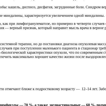
бы: кашель, диспноэ, дисфагия, загрудинные боли. Синдром ве
ые миндалины, характеризуется увеличением одной миндалины.
, как при лимфогранулематозе, но примерно в четверти случаев
ния — верный признак, который направит мысль врача в верное р
стемной терапии, но до постановки диагноза опухолевая масса 
 случаев при поступлении маленького пациента в стационар тре
-биологической характеристики опухоли, что по современным с
спечить максимально хорошее качество жизни после выздоровле
ти отмечают ближе к подростковому возрасту — 12–14 лет. Забо
лимфоузлы — 70 %, а также медиастинальные — 60 %, под