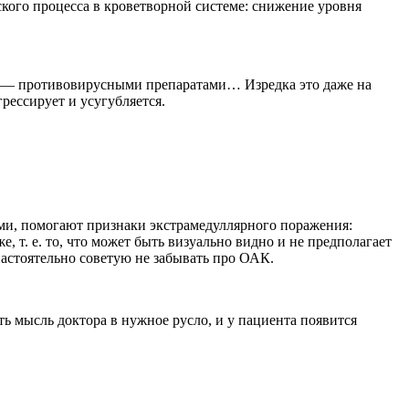
кого процесса в кроветворной системе: снижение уровня
ет — противовирусными препаратами… Изредка это даже на
грессирует и усугубляется.
ьми, помогают признаки экстрамедуллярного поражения:
 т. е. то, что может быть визуально видно и не предполагает
настоятельно советую не забывать про ОАК.
ь мысль доктора в нужное русло, и у пациента появится