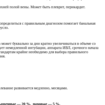
рхней полой вены. Может быть плеврит, перикардит.
 определиться с правильным диагнозом помогает банальная
усло.
может буквально за дни кратно увеличиваться в объеме со
бует немедленной интубации, аппарата ИВЛ, срочного начала
тандартам крайне необходимо для выбора правильного
ния.
левание развивается медленно, месяцами.
мышечные — 20 %, паховые — 5 %.