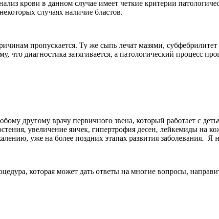
ализ крови в данном случае имеет четкие критерии патологичес
некоторых случаях наличие бластов.
причинам пропускается. Ту же сыпь лечат мазями, субфебрилит
му, что диагностика затягивается, а патологический процесс про
юбому другому врачу первичного звена, который работает с дет
тения, увеличение яичек, гипертрофия десен, лейкемиды на коже,
алению, уже на более поздних этапах развития заболевания. Я 
цедура, которая может дать ответы на многие вопросы, направит