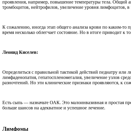
проявления, например, повышение температуры тела. Общий ан
тромбоцитов, нейтрофилов, увеличение уровня лимфоцитов, в 
К сожалению, иногда этап общего анализа крови по каким-то 
время несколько облегчает состояние. Но в итоге приводит к то
Леонид Киселев:
Определиться с правильной тактикой действий педиатру или л
лимфаденопатия, гепатоспленомегалия, увеличение узлов средос
разночтений. Но эти клинические признаки проявляются, к сож
Есть сыпь — назначьте ОАК. Это малоинвазивная и простая про
больше шансов на адекватное и успешное лечение.
Лимфомы