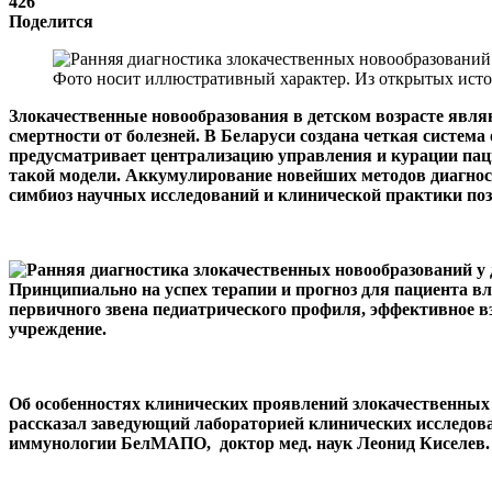
426
Поделится
Фото носит иллюстративный характер. Из открытых исто
Злокачественные новообразования в детском возрасте являю
смертности от болезней.
В Беларуси создана четкая систем
предусматривает централизацию управления и курации паци
такой модели. Аккумулирование новейших методов диагнос
симбиоз научных исследований и клинической практики поз
Принципиально на успех терапии и прогноз для пациента в
первичного звена педиатрического профиля, эффективное в
учреждение.
Об особенностях клинических проявлений злокачественных н
рассказал заведующий лабораторией клинических исследова
иммунологии БелМАПО, доктор мед. наук Леонид Киселев.