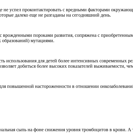
 не успел проконтактировать с вредными факторами окружающей
оторые далеко еще не разгаданы на сегодняшний день.
я с врожденными пороками развития, сопряжена с приобретенным
 образований) мутациями.
ость использования для детей более интенсивных современных 
зволяет добиться более высоких показателей выживаемости, чем
для повышенной настороженности в отношении онкозаболеваний у
иальная сыпь на фоне снижения уровня тромбоцитов в крови. А