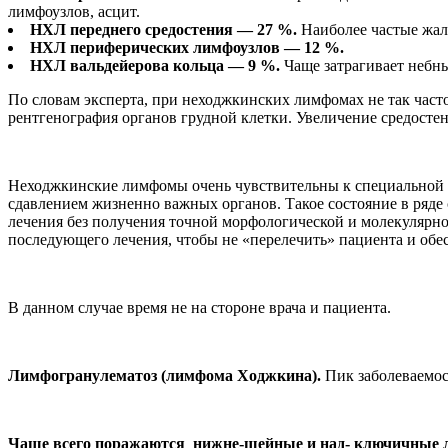
лимфоузлов, асцит.
НХЛ переднего средостения — 27 %.
Наиболее частые жало
НХЛ периферических лимфоузлов — 12 %.
НХЛ вальдейерова кольца — 9 %.
Чаще затрагивает небн
По словам эксперта, при неходжкинских лимфомах не так часто
рентгенография органов грудной клетки. Увеличение средосте
Неходжкинские лимфомы очень чувствительны к специальной си
сдавлением жизненно важных органов. Такое состояние в ряде
лечения без получения точной морфологической и молекулярно
последующего лечения, чтобы не «перелечить» пациента и обе
В данном случае время не на стороне врача и пациента.
Лимфогранулематоз (лимфома Ходжкина).
Пик заболеваемос
Чаще всего поражаются нижне-шейные и над- ключичные 