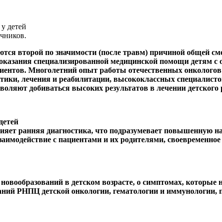
чников.
тся второй по значимости (после травм) причиной общей смер
а оказания специализированной медицинской помощи детям с
ентов. Многолетний опыт работы отечественных онкологов и
тики, лечения и реабилитации, высококлассных специалисто
воляют добиваться высоких результатов в лечении детского 
лияет ранняя диагностика, что подразумевает повышенную н
заимодействие с пациентами и их родителями, своевременно
овообразований в детском возрасте, о симптомах, которые не
ний РНПЦ детской онкологии, гематологии и иммунологии, п