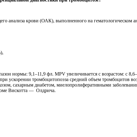
о анализа крови (ОАК), выполненного на гематологическом ан
),
азон нормы: 9,1–11,9 фл. MPV увеличивается с возрастом: с 8,6–8
ри ускорении тромбоцитопоэза средний объем тромбоцитов воз
озом, сахарным диабетом, миелопролиферативными заболевания
роме Вискотта — Олдрича.