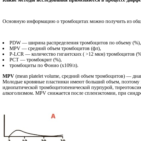
Основную информацию о тромбоцитах можно получить из общег
PDW — ширина распределения тромбоцитов по объему (%),
MPV — средний объем тромбоцитов (фл),
P-LCR — количество гигантских ( >12 мкм) тромбоцитов (%
PCT — тромбокрит (%),
тромбоциты по Фонио (х109/л).
MPV
(mean platelet volume, средний объем тромбоцитов) — диап
Молодые кровяные пластинки имеют больший объем, поэтому п
идиопатической тромбоцитопенической пурпурой, тиреотоксик
алкоголизмом. MPV снижается после спленэктомии, при синд