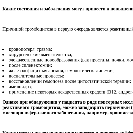
Какие состояния и заболевания могут привести к повышен
Причиной тромбоцитоза в первую очередь является реактивны
кровопотеря, травма;
хирургические вмешательства;
злокачественные новообразования (рак простаты, почки, м
после спленэктомии;
железодефицитная анемия, гемолитическая анемия;
воспалительные процессы;
восстановлении гемопоэза после цитостатической терапии;
амилоидоз;
применение некоторых лекарственных средств (В12, андроге
Однако при обнаружении у пациента в ряде повторных иссл
реактивного тромбоцитоза, можно заподозрить первичный (
миелопролиферативного заболевания, например, хроническ
Какие методы исследования применяются в процессе диффе