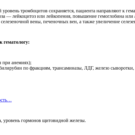
й уровень тромбоцитов сохраняется, пациента направляют к гема
за — лейкоцитоз или лейкопения, повышение гемоглобина или а
 селезеночной вены, печеночных вен, а также увеличение селезе
к гематологу:
ы при анемиях);
билирубин по фракциям, трансаминазы, ЛДГ, железо сыворотки,
ость…
а, уровень гормонов щитовидной железы.