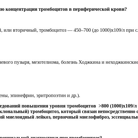
ию концентрации тромбоцитов в периферической крови?
й, или вторичный, тромбоцитоз — 450–700 (до 1000)х109/л при 
очевого пузыря, мезотелиома, болезнь Ходжкина и неходжкински
ны, эпинефрин, эритропоэтин и др.).
едований повышения уровня тромбоцитов >800 (1000)х109/л 
клональный) тромбоцитоз, который связан непосредственно с
ий миелоидный лейкоз, первичный миелофиброз, эссенциаль
ренциальной диагностики при тромбоцитозе?