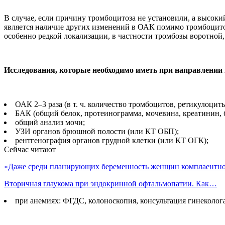
В случае, если причину тромбоцитоза не установили, а высоки
является наличие других изменений в ОАК помимо тромбоцито
особенно редкой локализации, в частности тромбозы воротной,
Исследования, которые необходимо иметь при направлении 
ОАК 2–3 раза (в т. ч. количество тромбоцитов, ретикулоцит
БАК (общий белок, протеинограмма, мочевина, креатинин, 
общий анализ мочи;
УЗИ органов брюшной полости (или КТ ОБП);
рентгенография органов грудной клетки (или КТ ОГК);
Сейчас читают
«Даже среди планирующих беременность женщин комплаентн
Вторичная глаукома при эндокринной офтальмопатии. Как…
при анемиях: ФГДС, колоноскопия, консультация гинеколог