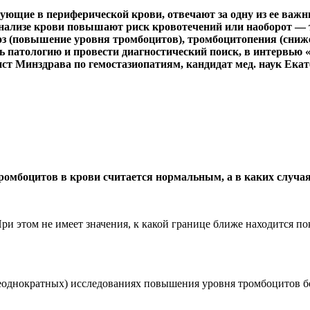
ющие в периферической крови, отвечают за одну из ее важ
ализе крови повышают риск кровотечений или наоборот — т
оз (повышение уровня тромбоцитов), тромбоцитопения (сниж
ть патологию и провести диагностический поиск, в интервью
ст Минздрава по гемостазиопатиям, кандидат мед. наук Екат
ромбоцитов в крови считается нормальным, а в каких случа
и этом не имеет значения, к какой границе ближе находится по
однократных) исследованиях повышения уровня тромбоцитов бо