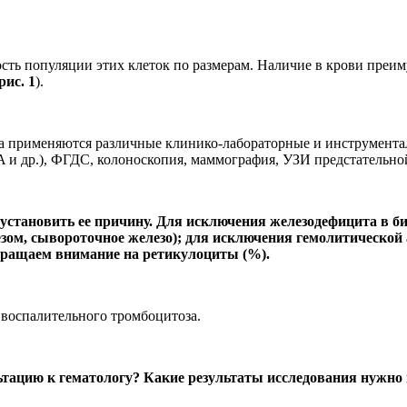
ость популяции этих клеток по размерам. Наличие в крови пре
рис. 1
).
а применяются различные клинико-лабораторные и инструмента
 и др.), ФГДС, колоноскопия, маммография, УЗИ предстательной
установить ее причину. Для исключения железодефицита в б
ом, сывороточное железо); для исключения гемолитической
обращаем внимание на ретикулоциты (%).
 воспалительного тромбоцитоза.
тацию к гематологу? Какие результаты исследования нужно 