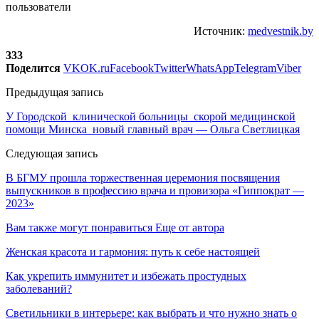
пользователи
Источник:
medvestnik.by
333
Поделится
VK
OK.ru
Facebook
Twitter
WhatsApp
Telegram
Viber
Предыдущая запись
У Городской клинической больницы скорой медицинской
помощи Минска новый главный врач — Ольга Светлицкая
Следующая запись
В БГМУ прошла торжественная церемония посвящения
выпускников в профессию врача и провизора «Гиппократ —
2023»
Вам также могут понравиться
Еще от автора
Женская красота и гармония: путь к себе настоящей
Как укрепить иммунитет и избежать простудных
заболеваний?
Светильники в интерьере: как выбрать и что нужно знать о