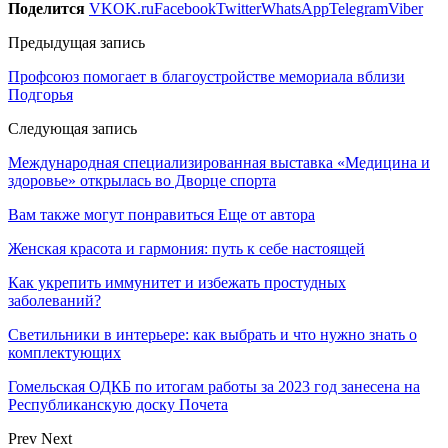
Поделится
VK
OK.ru
Facebook
Twitter
WhatsApp
Telegram
Viber
Предыдущая запись
Профсоюз помогает в благоустройстве мемориала вблизи
Подгорья
Следующая запись
Международная специализированная выставка «Медицина и
здоровье» открылась во Дворце спорта
Вам также могут понравиться
Еще от автора
Женская красота и гармония: путь к себе настоящей
Как укрепить иммунитет и избежать простудных
заболеваний?
Светильники в интерьере: как выбрать и что нужно знать о
комплектующих
Гомельская ОДКБ по итогам работы за 2023 год занесена на
Республиканскую доску Почета
Prev
Next