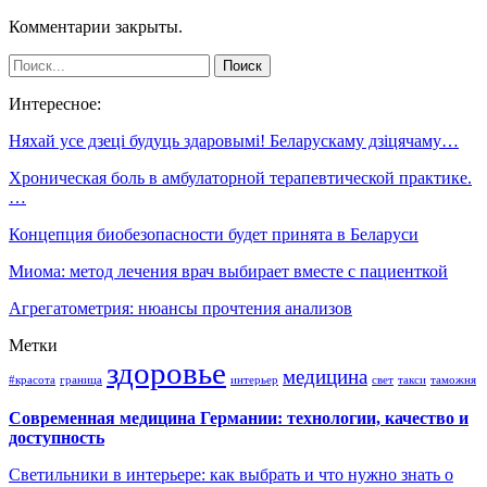
Комментарии закрыты.
Интересное:
Няхай усе дзеці будуць здаровымі! Беларускаму дзіцячаму…
Хроническая боль в амбулаторной терапевтической практике.
…
Концепция биобезопасности будет принята в Беларуси
Миома: метод лечения врач выбирает вместе с пациенткой
Агрегатометрия: нюансы прочтения анализов
Метки
здоровье
медицина
#красота
граница
интерьер
свет
такси
таможня
Современная медицина Германии: технологии, качество и
доступность
Светильники в интерьере: как выбрать и что нужно знать о