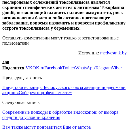
послеродовых осложнений токсоплазмоза является
скрининг специфических антител к антигенам Toxoplasma
gondii, позволяющий выявить наличие иммунитета, риск
возникновения болезни либо активно протекающее
заболевание, вовремя назначить и провести профилактику
острого токсоплазмоза у беременных.
Оставлять комментарии могут только зарегистрированные
пользователи
Источник:
medvestnik.by
400
Поделится
VK
OK.ru
Facebook
Twitter
WhatsApp
Telegram
Viber
Предыдущая запись
Представительницы Белорусского союза женщин поддержали
акцию «Соберем портфель вместе»
Следующая запись
Современные подходы к обработке эндоскопов: от выбора
средств до условий хранения
Вам также могут понравиться
Еще от автора