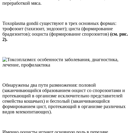
переработкой мяса.
Toxoplasma gondii существуют в трех основных формах:
трофозоит (тахизоит, эндозоит); циста (формирование
брадизоитов); ооциста (формирование спорозоитов)
(см. рис.
2).
Обнаружены два пути размножения: половой
(заканчивающийся образованием ооцист со спорозоитами и
протекающий в организме исключительно представителей
семейства кошачьих) и бесполый (заканчивающийся
формированием цист, протекающий в организме различных
видов млекопитающих).
Именно ооцисты играют основную роль в передаче