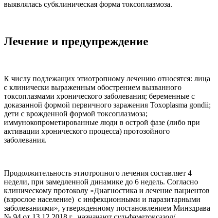
выявлялась субклиническая форма токсоплазмоза.
Лечение и предупреждение
К числу подлежащих этиотропному лечению относятся: лица
с клинически выраженным обострением вызванного
токсоплазмами хронического заболевания; беременные с
доказанной формой первичного заражения Toxoplasma gondii;
дети с врожденной формой токсоплазмоза;
иммунокопрометированные люди в острой фазе (либо при
активации хронического процесса) протозойного
заболевания.
Продолжительность этиотропного лечения составляет 4
недели, при замедленной динамике до 6 недель. Согласно
клиническому протоколу «Диагностика и лечение пациентов
(взрослое население) с инфекционными и паразитарными
заболеваниями», утвержденному постановлением Минздрава
№ 94 от 13.12.2018 г., назначают сульфаметоксазол/