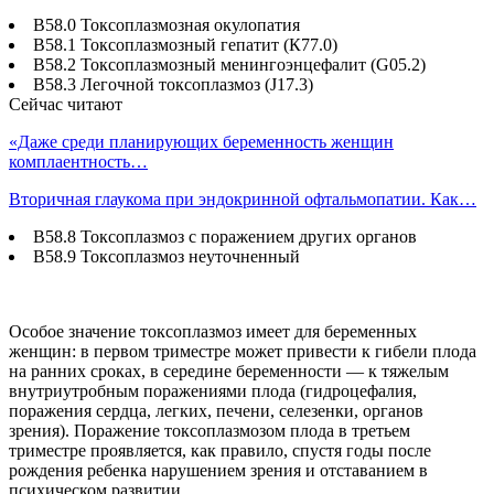
В58.0 Токсоплазмозная окулопатия
В58.1 Токсоплазмозный гепатит (К77.0)
В58.2 Токсоплазмозный менингоэнцефалит (G05.2)
В58.3 Легочной токсоплазмоз (J17.3)
Сейчас читают
«Даже среди планирующих беременность женщин
комплаентность…
Вторичная глаукома при эндокринной офтальмопатии. Как…
В58.8 Токсоплазмоз с поражением других органов
В58.9 Токсоплазмоз неуточненный
Особое значение токсоплазмоз имеет для беременных
женщин: в первом триместре может привести к гибели плода
на ранних сроках, в середине беременности — к тяжелым
внутриутробным поражениями плода (гидроцефалия,
поражения сердца, легких, печени, селезенки, органов
зрения). Поражение токсоплазмозом плода в третьем
триместре проявляется, как правило, спустя годы после
рождения ребенка нарушением зрения и отставанием в
психическом развитии.