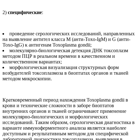
2)
специфические
:
проведение серологических исследований, направленных
на выявление антител класса М (анти-Toxo-IgM) и G (анти-
Toxo-IgG) к антигенам Toxoplasma gondii;
молекулярно-биологическая детекция ДНК токсоплазм
методом ПЦР в реальном времени в качественном и
количественном вариантах;
морфологическая визуализация структурных форм
возбудителей токсоплазмоза в биоптатах органов и тканей
методом микроскопии.
Кратковременный период нахождения Toxoplаsma gondii в
крови и технические сложности в заборе биоптатов
внутренних органов и тканей ограничивают применение
молекулярно-биологических и морфологических
исследований. Таким образом, серологическая диагностика в
варианте иммуноферментного анализа является наиболее
доступным и результативным методом для специфической
лабораторной диагностики токсоплазмоза, выявления в