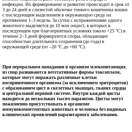
инфекции. Их формирование и развитие происходит в срок от
3 до 24 дней в слизистой оболочке тонкого кишечника кошки
с последующим выделением в окружающую среду на
протяжении 1–3 недель. За сутки с испражнениями одного
животного выделяется до 10 млн ооцист, в которых в
последующем при благоприятных условиях (около +25 °С) в
течение 2–3 дней формируются споры, обладающие
способностью длительного сохранения (до года) в
окружающей среде (от –20 °С до +60 °С).
При пероральном попадании в организм млекопитающих
из спор развиваются вегетативные формы токсоплазм,
которые могут поражать различные клетки
восприимчивого организма (за исключением эритроцитов)
с образованием цист в скелетных мышцах, тканях сердца
и центральной нервной системе. Внутри каждой цисты
находится до нескольких тысяч паразитов. Цисты могут
пожизненно присутствовать в организме
иммунокомпетентных животных и человека без видимых
клинических проявлений паразитарного заболевания.