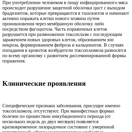
При употреблении человеком в пищу инфицированного мяса
происходит разрушение защитной оболочки цист с выходом
брадизоитов, которые превращаются в тахизоитов и начинают
активно поражать клетки нового хозяина путем
проникновения через мембранную оболочку либо
посредством фагоцитоза. Часть пораженных клеток
разрушается при размножении токсоплазм с последующим
заражением новых здоровых клеток, образованием зон
некроза, формированием фиброза и кальцинатов. В случаях
попадания в кровоток возбудители токсоплазмоза разносятся
по всему организму с развитием диссеминированной формы
поражения.
Клинические проявления
Специфические признаки заболевания, присущие именно
токсоплазмозу, отсутствуют. При манифестных формах
болезни по прошествии инкубационного периода (от
нескольких недель до двух месяцев) появляется
кратковременное лихорадочное состояние с умеренной